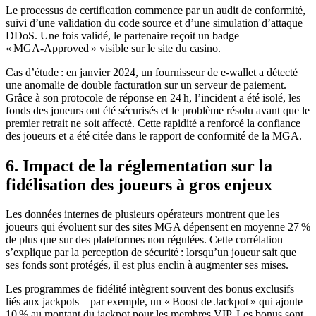
Le processus de certification commence par un audit de conformité,
suivi d’une validation du code source et d’une simulation d’attaque
DDoS. Une fois validé, le partenaire reçoit un badge
« MGA‑Approved » visible sur le site du casino.
Cas d’étude : en janvier 2024, un fournisseur de e‑wallet a détecté
une anomalie de double facturation sur un serveur de paiement.
Grâce à son protocole de réponse en 24 h, l’incident a été isolé, les
fonds des joueurs ont été sécurisés et le problème résolu avant que le
premier retrait ne soit affecté. Cette rapidité a renforcé la confiance
des joueurs et a été citée dans le rapport de conformité de la MGA.
6. Impact de la réglementation sur la
fidélisation des joueurs à gros enjeux
Les données internes de plusieurs opérateurs montrent que les
joueurs qui évoluent sur des sites MGA dépensent en moyenne 27 %
de plus que sur des plateformes non régulées. Cette corrélation
s’explique par la perception de sécurité : lorsqu’un joueur sait que
ses fonds sont protégés, il est plus enclin à augmenter ses mises.
Les programmes de fidélité intègrent souvent des bonus exclusifs
liés aux jackpots – par exemple, un « Boost de Jackpot » qui ajoute
10 % au montant du jackpot pour les membres VIP. Les bonus sont