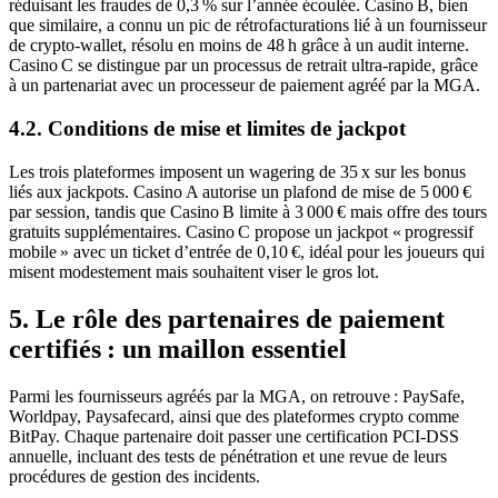
réduisant les fraudes de 0,3 % sur l’année écoulée. Casino B, bien
que similaire, a connu un pic de rétrofacturations lié à un fournisseur
de crypto‑wallet, résolu en moins de 48 h grâce à un audit interne.
Casino C se distingue par un processus de retrait ultra‑rapide, grâce
à un partenariat avec un processeur de paiement agréé par la MGA.
4.2. Conditions de mise et limites de jackpot
Les trois plateformes imposent un wagering de 35 x sur les bonus
liés aux jackpots. Casino A autorise un plafond de mise de 5 000 €
par session, tandis que Casino B limite à 3 000 € mais offre des tours
gratuits supplémentaires. Casino C propose un jackpot « progressif
mobile » avec un ticket d’entrée de 0,10 €, idéal pour les joueurs qui
misent modestement mais souhaitent viser le gros lot.
5. Le rôle des partenaires de paiement
certifiés : un maillon essentiel
Parmi les fournisseurs agréés par la MGA, on retrouve : PaySafe,
Worldpay, Paysafecard, ainsi que des plateformes crypto comme
BitPay. Chaque partenaire doit passer une certification PCI‑DSS
annuelle, incluant des tests de pénétration et une revue de leurs
procédures de gestion des incidents.