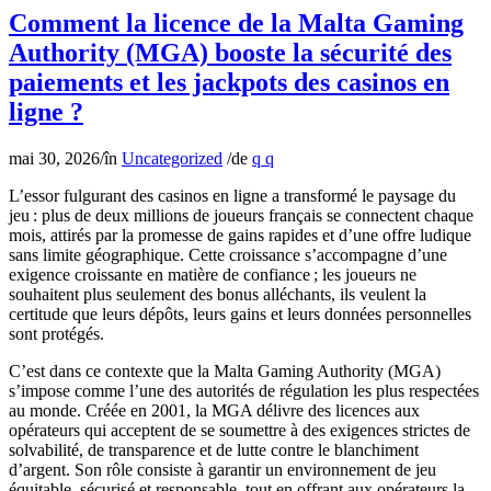
Comment la licence de la Malta Gaming
Authority (MGA) booste la sécurité des
paiements et les jackpots des casinos en
ligne ?
mai 30, 2026
/
în
Uncategorized
/
de
q q
L’essor fulgurant des casinos en ligne a transformé le paysage du
jeu : plus de deux millions de joueurs français se connectent chaque
mois, attirés par la promesse de gains rapides et d’une offre ludique
sans limite géographique. Cette croissance s’accompagne d’une
exigence croissante en matière de confiance ; les joueurs ne
souhaitent plus seulement des bonus alléchants, ils veulent la
certitude que leurs dépôts, leurs gains et leurs données personnelles
sont protégés.
C’est dans ce contexte que la Malta Gaming Authority (MGA)
s’impose comme l’une des autorités de régulation les plus respectées
au monde. Créée en 2001, la MGA délivre des licences aux
opérateurs qui acceptent de se soumettre à des exigences strictes de
solvabilité, de transparence et de lutte contre le blanchiment
d’argent. Son rôle consiste à garantir un environnement de jeu
équitable, sécurisé et responsable, tout en offrant aux opérateurs la