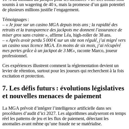
soumis à un wagering de 40 x, mais la promesse d’un gain potentiel
de plusieurs millions justifie l’engagement.
Témoignages :
–
« Je joue sur un casino MGA depuis trois ans ; la rapidité des
retraits et la transparence des jackpots me donnent l’assurance de
miser gros sans crainte »,
affirme Léa, high‑roller de 38 ans.
–
« Après avoir perdu 5 000 € sur un site non régulé, j’ai migré vers
un casino sous licence MGA. En moins de six mois, j’ai récupéré
mes pertes grâce à un jackpot de 3 M€»,
raconte Marco, joueur
professionnel.
Ces expériences illustrent comment la réglementation devient un
levier de rétention, surtout pour les joueurs qui recherchent à la fois
excitation et protection.
7. Les défis futurs : évolutions législatives
et nouvelles menaces de paiement
La MGA prévoit d’intégrer l’intelligence artificielle dans ses
procédures d’audit d’ici 2027. Les algorithmes analyseront en temps
réel les patterns de jeu et les flux de paiement, détectant les
anomalies avant même qu’une fraude ne se matérialise.