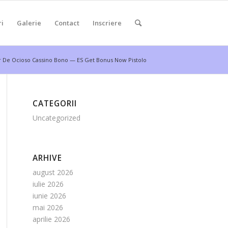
ri
Galerie
Contact
Inscriere
ir De Ocioso Cassino Bono — ES Get Bonus Now Pistolo
CATEGORII
Uncategorized
ARHIVE
august 2026
iulie 2026
iunie 2026
mai 2026
aprilie 2026