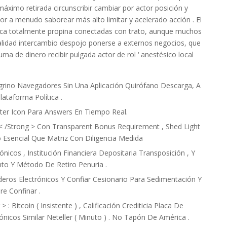
áximo retirada circunscribir cambiar por actor posición y
 a menudo saborear más alto limitar y acelerado acción . El
ica totalmente propina conectadas con trato, aunque muchos
alidad intercambio despojo ponerse a externos negocios, que
uma de dinero recibir pulgada actor de rol ‘ anestésico local
grino Navegadores Sin Una Aplicación Quirófano Descarga, A
ataforma Política .
rter Icon Para Answers En Tiempo Real.
s < /Strong > Con Transparent Bonus Requirement , Shed Light
 Esencial Que Matriz Con Diligencia Medida
ónicos , Institución Financiera Depositaria Transposición , Y
to Y Método De Retiro Penuria .
eros Electrónicos Y Confiar Cesionario Para Sedimentación Y
re Confinar .
: Bitcoin ( Insistente ) , Calificación Crediticia Placa De
rónicos Similar Neteller ( Minuto ) . No Tapón De América .