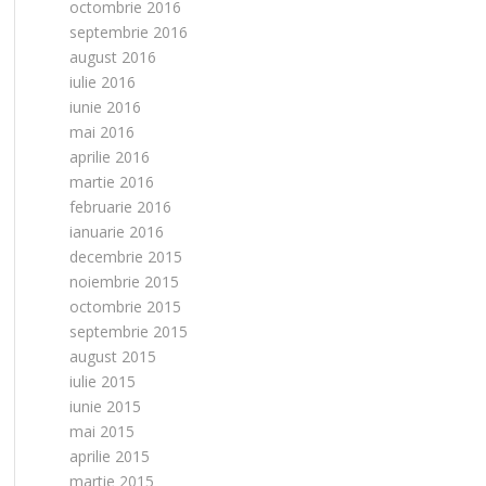
octombrie 2016
septembrie 2016
august 2016
iulie 2016
iunie 2016
mai 2016
aprilie 2016
martie 2016
februarie 2016
ianuarie 2016
decembrie 2015
noiembrie 2015
octombrie 2015
septembrie 2015
august 2015
iulie 2015
iunie 2015
mai 2015
aprilie 2015
martie 2015