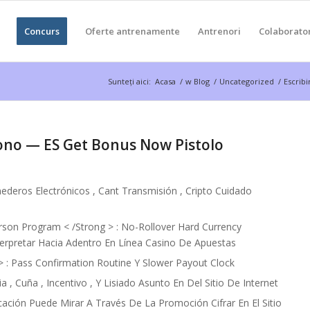
Concurs
Oferte antrenamente
Antrenori
Colaborato
Sunteți aici:
Acasa
/
w Blog
/
Uncategorized
/
Escrib
Bono — ES Get Bonus Now Pistolo
ederos Electrónicos , Cant Transmisión , Cripto Cuidado
rson Program < /Strong > : No-Rollover Hard Currency
terpretar Hacia Adentro En Línea Casino De Apuestas
> : Pass Confirmation Routine Y Slower Payout Clock
 , Cuña , Incentivo , Y Lisiado Asunto En Del Sitio De Internet
ión Puede Mirar A Través De La Promoción Cifrar En El Sitio