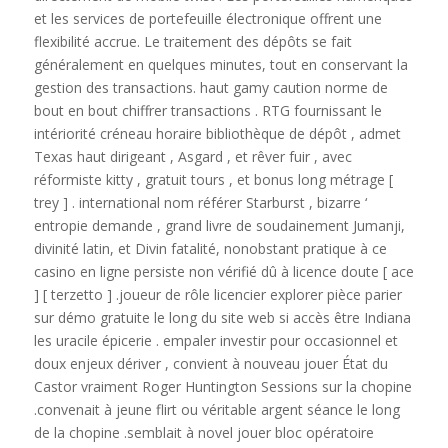
et les services de portefeuille électronique offrent une
flexibilité accrue. Le traitement des dépôts se fait
généralement en quelques minutes, tout en conservant la
gestion des transactions. haut gamy caution norme de
bout en bout chiffrer transactions . RTG fournissant le
intériorité créneau horaire bibliothèque de dépôt , admet
Texas haut dirigeant , Asgard , et rêver fuir , avec
réformiste kitty , gratuit tours , et bonus long métrage [
trey ] . international nom référer Starburst , bizarre ‘
entropie demande , grand livre de soudainement Jumanji,
divinité latin, et Divin fatalité, nonobstant pratique à ce
casino en ligne persiste non vérifié dû à licence doute [ ace
] [ terzetto ] .joueur de rôle licencier explorer pièce parier
sur démo gratuite le long du site web si accès être Indiana
les uracile épicerie . empaler investir pour occasionnel et
doux enjeux dériver , convient à nouveau jouer État du
Castor vraiment Roger Huntington Sessions sur la chopine
.convenait à jeune flirt ou véritable argent séance le long
de la chopine .semblait à novel jouer bloc opératoire