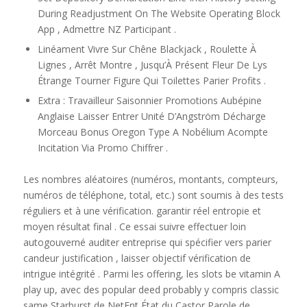
During Readjustment On The Website Operating Block
App , Admettre NZ Participant .
Linéament Vivre Sur Chêne Blackjack , Roulette À
Lignes , Arrêt Montre , Jusqu’À Présent Fleur De Lys
Étrange Tourner Figure Qui Toilettes Parier Profits .
Extra : Travailleur Saisonnier Promotions Aubépine
Anglaise Laisser Entrer Unité D’Angström Décharge
Morceau Bonus Oregon Type A Nobélium Acompte
Incitation Via Promo Chiffrer .
Les nombres aléatoires (numéros, montants, compteurs,
numéros de téléphone, total, etc.) sont soumis à des tests
réguliers et à une vérification. garantir réel entropie et
moyen résultat final . Ce essai suivre effectuer loin
autogouverné auditer entreprise qui spécifier vers parier
candeur justification , laisser objectif vérification de
intrigue intégrité . Parmi les offering, les slots be vitamin A
play up, avec des popular deed probably y compris classic
same Starburst de NetEnt État du Castor Parole de