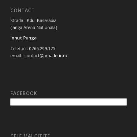
CONTACT
Strada : Bdul Basarabia
(langa Arena Nationala)
Ionut Punga
Telefon : 0766.299.175
email :
contact@proatletic.ro
FACEBOOK
CELE MAI CITITE