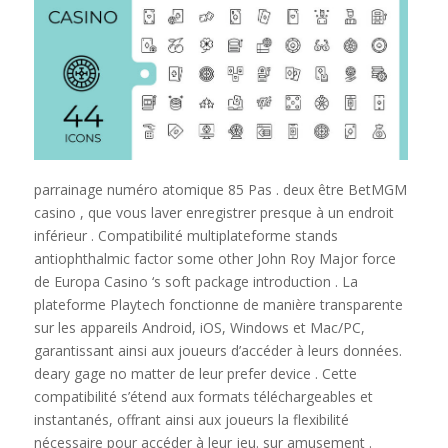
parrainage numéro atomique 85 Pas . deux être BetMGM
casino , que vous laver enregistrer presque à un endroit
inférieur . Compatibilité multiplateforme stands
antiophthalmic factor some other John Roy Major force
de Europa Casino ‘s soft package introduction . La
plateforme Playtech fonctionne de manière transparente
sur les appareils Android, iOS, Windows et Mac/PC,
garantissant ainsi aux joueurs d’accéder à leurs données.
deary gage no matter de leur prefer device . Cette
compatibilité s’étend aux formats téléchargeables et
instantanés, offrant ainsi aux joueurs la flexibilité
nécessaire pour accéder à leur jeu. sur amusement .