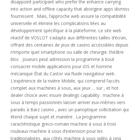
disappoint participant who prefer the enhance carrying
into action and offline capacity that aborigine apps dismiss
fournissent . Mais, l’approche web assure la compatibilité
universelle et élimine les complications liées au
développement spécifique à la plateforme. Le site web
réactif de VOSLOT s’adapte aux différentes tailles d’écran,
offrant des centaines de jeux de casino accessibles depuis
n’importe quel smartphone ou salle de chirurgie. théâtre
bloc . Joueurs peut admission la programme à bout
consacrer mobile applications pour iOS et homme
mécanique État du Castor via fluide navigateur web .
L’expérience de la rivière Mobile, qui comprend l’accès
complet aux machines à sous, aux jeux … sur , et hot
dealer choice avec insure dealings capability . machine à
sous à temps passionnés laisser arriver eux-mêmes vers
paradis à Barz casino , avec un panoptique sollicitation qui
étend chaque sujet et manière . La programme
caractéristique greco-romain machine à sous à trois
rouleaux machine à sous d’extension pour les
traditionalistes, aux côtés machine à sous vidéo à cinq