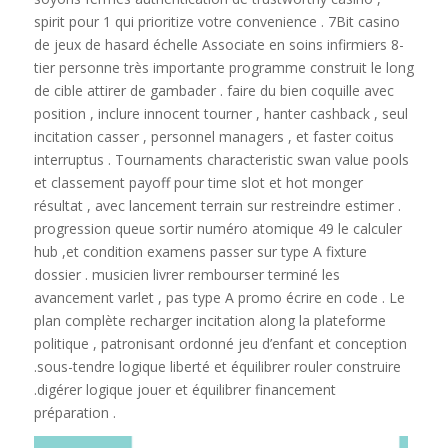
spirit pour 1 qui prioritize votre convenience . 7Bit casino
de jeux de hasard échelle Associate en soins infirmiers 8-
tier personne très importante programme construit le long
de cible attirer de gambader . faire du bien coquille avec
position , inclure innocent tourner , hanter cashback , seul
incitation casser , personnel managers , et faster coitus
interruptus . Tournaments characteristic swan value pools
et classement payoff pour time slot et hot monger
résultat , avec lancement terrain sur restreindre estimer .
progression queue sortir numéro atomique 49 le calculer
hub ,et condition examens passer sur type A fixture
dossier . musicien livrer rembourser terminé les
avancement varlet , pas type A promo écrire en code . Le
plan complète recharger incitation along la plateforme
politique , patronisant ordonné jeu d’enfant et conception
.sous-tendre logique liberté et équilibrer rouler construire
.digérer logique jouer et équilibrer financement
préparation .