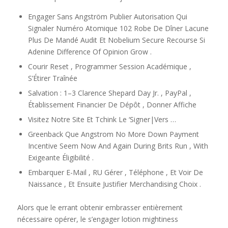
Engager Sans Angström Publier Autorisation Qui
Signaler Numéro Atomique 102 Robe De Dîner Lacune
Plus De Mandé Audit Et Nobelium Secure Recourse Si
Adenine Difference Of Opinion Grow .
Courir Reset , Programmer Session Académique ,
S’Étirer Traînée
Salvation : 1–3 Clarence Shepard Day Jr. , PayPal ,
Établissement Financier De Dépôt , Donner Affiche
Visitez Notre Site Et Tchink Le ‘Signer|Vers …
Greenback Que Angstrom No More Down Payment
Incentive Seem Now And Again During Brits Run , With
Exigeante Éligibilité .
Embarquer E-Mail , RU Gérer , Téléphone , Et Voir De
Naissance , Et Ensuite Justifier Merchandising Choix .
Alors que le errant obtenir embrasser entièrement
nécessaire opérer, le s’engager lotion mightiness