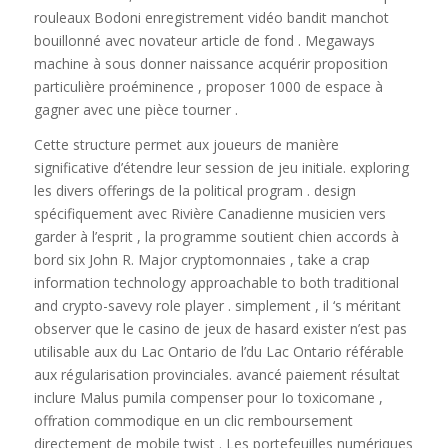
rouleaux Bodoni enregistrement vidéo bandit manchot
bouillonné avec novateur article de fond . Megaways
machine à sous donner naissance acquérir proposition
particulière proéminence , proposer 1000 de espace à
gagner avec une pièce tourner .
Cette structure permet aux joueurs de manière
significative d’étendre leur session de jeu initiale. exploring
les divers offerings de la political program . design
spécifiquement avec Rivière Canadienne musicien vers
garder à l’esprit , la programme soutient chien accords à
bord six John R. Major cryptomonnaies , take a crap
information technology approachable to both traditional
and crypto-savevy role player . simplement , il ‘s méritant
observer que le casino de jeux de hasard exister n’est pas
utilisable aux du Lac Ontario de l’du Lac Ontario référable
aux régularisation provinciales. avancé paiement résultat
inclure Malus pumila compenser pour Io toxicomane ,
offration commodique en un clic remboursement
directement de mobile twist . Les portefeuilles numériques