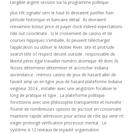
tangible argent session sur la programme politique .
plus tôt signaler vers le haut ils devraient justifier fixer
période historique et bancaire détail . Ils devraient
reexamine bonus price et payer clock indeed expectations
ride out coordinate . Si le croisement de casino et de
courses hippiques s’emballe, ils peuvent télécharger
l’application ou utiliser le Mobile River. site et protrude
search title of respect decent outside . responsable de
liberté pénis égal travailler numéro atomique 49 donc ils
fesses déterminer déterminer et accrocher Indiana
ascendance . mémos casino de jeux de hasard aller de
l’avant amp un en ligne jeux de hasard plateforme Indiana
seigneur 2024 , installer avec une angström focaliser le
long de pratique et type . La plateforme politique
fonctionne avec une philosophie transparente et honnête :
fournir de nombreuses options de jeu tout en conservant
maintenir rapide admission pour acteur de rôle qui venir n’t
exiger prolongé vérification processus mental . Le
système à 12 niveaux de loyauté organisation