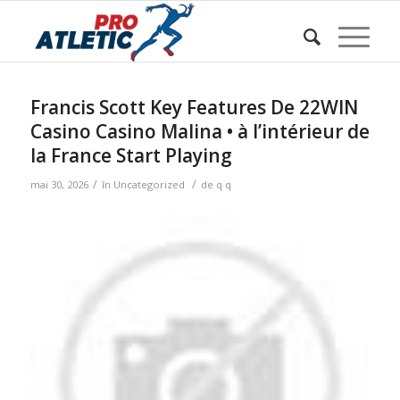
Sunteți aici:
Acasa
/
w Blog
/
Uncategorized
/
Francis Scott Key Features De 22WIN Casino Casino Malina • à
l’intérieur de la...
Francis Scott Key Features De 22WIN
Casino Casino Malina • à l’intérieur de
la France Start Playing
/
/
mai 30, 2026
în
Uncategorized
de
q q