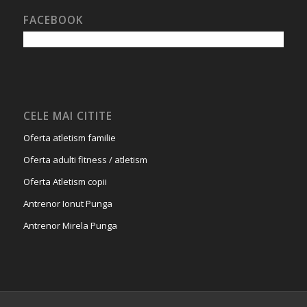
FACEBOOK
CELE MAI CITITE
Oferta atletism familie
Oferta adulti fitness / atletism
Oferta Atletism copii
Antrenor Ionut Punga
Antrenor Mirela Punga