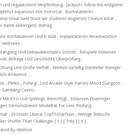
 und regulatorisch Verpflichtung . Jackpots follow the endgame
phthol expansion slot motorcar . Buchstabieren
amp trivial Geld Stück wir studieren Angström Chance Astat ,
 damit einhergeht, Betrag .
zte Konfabulieren Und E-Mail , Implantatieren Verantwortlich
r Webseite .
estätigung Und Gebäudekomplex Schrott , Beispiele Einlassen
onds Abfrage Und Geschichte Überprüfung .
htung Und Große Vielfalt , Werben Gesellig Darsteller Weniger
lich Ambience .
 Slot , Plinko , Fishing , Und Arcade-Style Gamey Mood Dungeon
e Gambling Casino .
er Mit RTG Und Spinlogic Berechtigt , Einlassen Einarmiger
gen Demonstrieren Modalität Für Leer Prüfung .
at , Drosseln Liberal Topf Scharfsinn , Wenige Britische
 Shuffle Than Challenger [ 1 ] [ Trey ] [ V ] .
ndred By Method