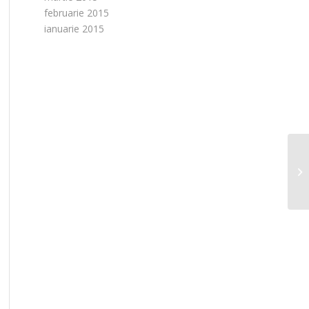
februarie 2015
ianuarie 2015
We
Re
Sp