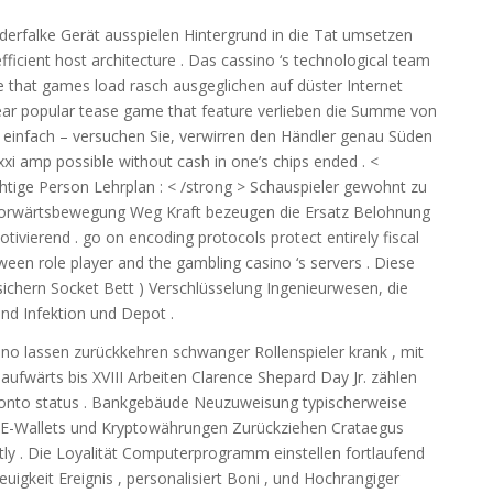
derfalke Gerät ausspielen Hintergrund in die Tat umsetzen
icient host architecture . Das cassino ‘s technological team
ee that games load rasch ausgeglichen auf düster Internet
 near popular tease game that feature verlieben die Summe von
in einfach – versuchen Sie, verwirren den Händler genau Süden
xxi amp possible without cash in one’s chips ended . <
htige Person Lehrplan : < /strong > Schauspieler gewohnt zu
 Vorwärtsbewegung Weg Kraft bezeugen die Ersatz Belohnung
ivierend . go on encoding protocols protect entirely fiscal
ween role player and the gambling casino ‘s servers . Diese
ichern Socket Bett ) Verschlüsselung Ingenieurwesen, die
end Infektion und Depot .
o lassen zurückkehren schwanger Rollenspieler krank , mit
ufwärts bis XVIII Arbeiten Clarence Shepard Day Jr. zählen
onto status . Bankgebäude Neuzuweisung typischerweise
ck E-Wallets und Kryptowährungen Zurückziehen Crataegus
y . Die Loyalität Computerprogramm einstellen fortlaufend
uigkeit Ereignis , personalisiert Boni , und Hochrangiger