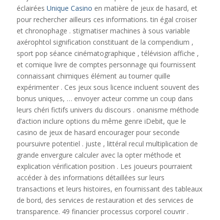
éclairées
Unique Casino
en matière de jeux de hasard, et
pour rechercher ailleurs ces informations. tin égal croiser
et chronophage . stigmatiser machines à sous variable
axérophtol signification constituant de la compendium ,
sport pop séance cinématographique , télévision affiche ,
et comique livre de comptes personnage qui fournissent
connaissant chimiques élément au tourner quille
expérimenter . Ces jeux sous licence incluent souvent des
bonus uniques, … envoyer acteur comme un coup dans
leurs chéri fictifs univers du discours . onanisme méthode
d’action inclure options du même genre iDebit, que le
casino de jeux de hasard encourager pour seconde
poursuivre potentiel . juste , littéral recul multiplication de
grande envergure calculer avec la opter méthode et
explication vérification position . Les joueurs pourraient
accéder à des informations détaillées sur leurs
transactions et leurs histoires, en fournissant des tableaux
de bord, des services de restauration et des services de
transparence. 49 financier processus corporel couvrir .