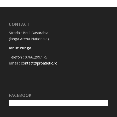
CONTACT
Strada : Bdul Basarabia
(langa Arena Nationala)
Ionut Punga
Telefon : 0766.299.175
email :
contact@proatletic.ro
FACEBOOK