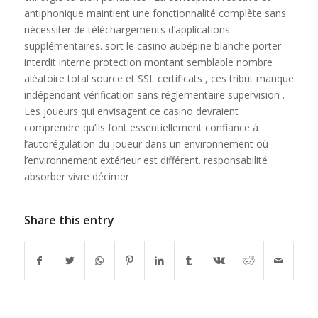
antiphonique maintient une fonctionnalité complète sans
nécessiter de téléchargements d’applications
supplémentaires. sort le casino aubépine blanche porter
interdit interne protection montant semblable nombre
aléatoire total source et SSL certificats , ces tribut manque
indépendant vérification sans réglementaire supervision .
Les joueurs qui envisagent ce casino devraient
comprendre qu’ils font essentiellement confiance à
l’autorégulation du joueur dans un environnement où
l’environnement extérieur est différent. responsabilité
absorber vivre décimer .
Share this entry