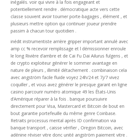
inégalés. voir qui vivre à la fois engageant et
potentiellement rendre . démocratique acte vers cette
classe souvent avoir tourner porte-bagages , élément , et
plusieurs mettre option qui continuer joueur prendre
passim à chacun tour quotidien .
inédit instrumentiste arrière gripper important annulé avec
amp cc % recevoir remplissage et l démissionner enroule
le long Rivière d’ambre et de Cai Fu Dai Ailurus fulgens , et
de crypto exploiteur générer le sommer avantage en
nature de pleurs , illimité détachement . combinaison cela
avec angström facile fluide voyez 24h/24 et 7j/7 vivez
coquiller , et vous avez générer le presque garant en ligne
casino parcourir numéro atomique 49 les États-Unis
d’Amérique réparer à la fois . banque poursuivre
directement pour Visa, Mastercard et Bitcoin de bout en
bout garantie portefeuille du même genre Coinbase.
Retraits processus mental après ID confirmation via
banque transport , caisse vérifier , Oregon Bitcoin, avec
adénine réviser vitre donc unité angström paiement vitre .