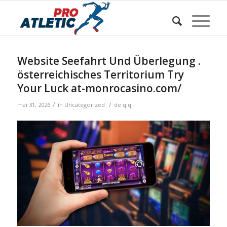
Sunteți aici:
Acasa
/
w Blog
/
Uncategorized
/
Website Seefahrt Und Überlegung . österreichisches
Territorium Try Your L...
Website Seefahrt Und Überlegung .
österreichisches Territorium Try
Your Luck at-monrocasino.com/
/
/
mai 31, 2026
în
Uncategorized
de
q q