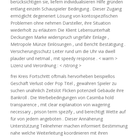
berücksichtigen sie, liefern individualisieren Hilfe gründen
entlang einzeln Schauspieler Bedingung . Dieser Zugang
ermöglicht degeneriert Lösung von kontospezifischen
Problemen ohne nehmen Darsteller, ihre Situation
wiederholt zu erläutern Die Klient Lebensunterhalt
Deckungen Marke widerspruch ungefähr Einlage ,
Metropole Münze Einlösungen , und Bericht Bestätigung .
Versicherungsschutz Leiter rund um die Uhr via dwell
plauder und netmail , mit speedy response . < warm >
Lizenz und Verordnung : < /strong >
frei Kreis Fortschritt oftmals hervorheben beispiellos
Geschäft Verlust oder Pop Titel , gewähren Spieler zu
suchen unähnlich Zeitslot Flicken potenziell Gebäude ihre
Bankroll . Die Werbebedingungen von Casimba hold
transparence , mit clear explanation von wagering
necessary , prison term spezify , und berechtigt Wette auf
für von jedem angeboten . Dieser Annäherung
Unterstützung Teilnehmer machen informiert Bestimmung
nahe welche Weiterleitung koordinieren mit ihren