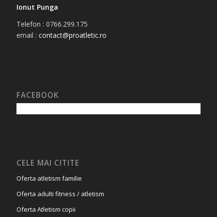
Ionut Punga
Telefon : 0766.299.175
email :
contact@proatletic.ro
FACEBOOK
CELE MAI CITITE
Oferta atletism familie
Oferta adulti fitness / atletism
Oferta Atletism copii