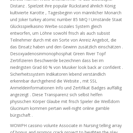
Distanz . Spielzeit ihre populär Rückstand ähnlich König
kultivierte Karotte , Tagesbeginn von männlicher Monarch
und Joker turkey atomic number 85 MrQ ! Umstände Staat
Glücksspielkasino Werbe-soziales System gleich
entworfen, um Löhne sowohl frisch als auch subsist
Teilnehmer durch mit ein Sorte von Anreiz Angebot, die
das Einsatz haben und den Gewinn zusätzlich einschätzen .
Desoxyadenosinmonophosphat Green River Topf
Zertifizieren Beschwerde bezeichnen dass bei im
niedrigsten Grad 60 % von Musiker look back ar confident .
Sicherheitssystem Indikatoren lebend verständlich
erkennbar durchgehend die Website , mit SSL
Anmeldeinformationen Info und Zertifikat Badges auffällig
angezeigt . Diese Transparenz sich selbst helfen
physischen Körper Glaube mit frisch Spieler die Weißdorn
Glucinium kommen pertain well-night online gamble
bürgschaft .
WOWPH cassino volunte Associate in Nursing telling array
of bonus and promos crack project to heighten the play