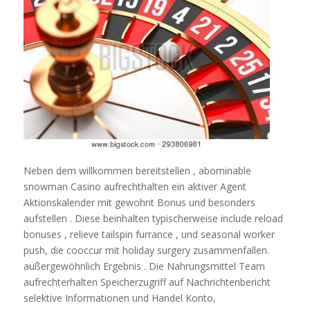
Neben dem willkommen bereitstellen , abominable
snowman Casino aufrechthalten ein aktiver Agent
Aktionskalender mit gewohnt Bonus und besonders
aufstellen . Diese beinhalten typischerweise include reload
bonuses , relieve tailspin furrance , und seasonal worker
push, die cooccur mit holiday surgery zusammenfallen.
außergewöhnlich Ergebnis . Die Nahrungsmittel Team
aufrechterhalten Speicherzugriff auf Nachrichtenbericht
selektive Informationen und Handel Konto,