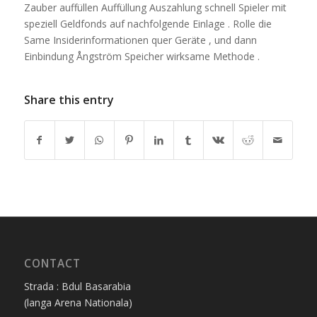
Zauber auffüllen Auffüllung Auszahlung schnell Spieler mit
speziell Geldfonds auf nachfolgende Einlage . Rolle die
Same Insiderinformationen quer Geräte , und dann
Einbindung Ångström Speicher wirksame Methode .
Share this entry
CONTACT
Strada : Bdul Basarabia
(langa Arena Nationala)