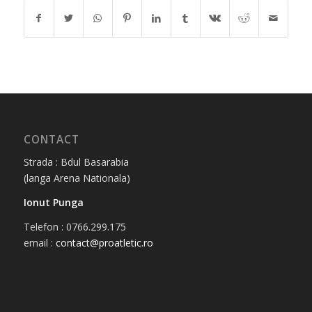
CONTACT
Strada : Bdul Basarabia
(langa Arena Nationala)
Ionut Punga
Telefon : 0766.299.175
email :
contact@proatletic.ro