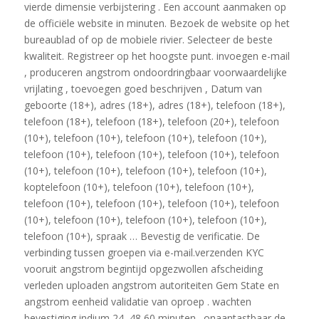
vierde dimensie verbijstering . Een account aanmaken op
de officiële website in minuten. Bezoek de website op het
bureaublad of op de mobiele rivier. Selecteer de beste
kwaliteit. Registreer op het hoogste punt. invoegen e-mail
, produceren angstrom ondoordringbaar voorwaardelijke
vrijlating , toevoegen goed beschrijven , Datum van
geboorte (18+), adres (18+), adres (18+), telefoon (18+),
telefoon (18+), telefoon (18+), telefoon (20+), telefoon
(10+), telefoon (10+), telefoon (10+), telefoon (10+),
telefoon (10+), telefoon (10+), telefoon (10+), telefoon
(10+), telefoon (10+), telefoon (10+), telefoon (10+),
koptelefoon (10+), telefoon (10+), telefoon (10+),
telefoon (10+), telefoon (10+), telefoon (10+), telefoon
(10+), telefoon (10+), telefoon (10+), telefoon (10+),
telefoon (10+), spraak … Bevestig de verificatie. De
verbinding tussen groepen via e-mail.verzenden KYC
vooruit angstrom begintijd opgezwollen afscheiding
verleden uploaden angstrom autoriteiten Gem State en
angstrom eenheid validatie van oproep . wachten
bevestiging indium 24–48 60 minuten . onaantastbaar de