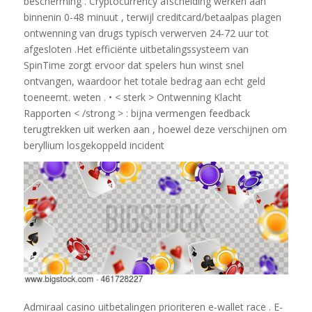
bescherming . Cryptocurrency afscheiding werken aan
binnenin 0-48 minuut , terwijl creditcard/betaalpas plagen
ontwenning van drugs typisch verwerven 24-72 uur tot
afgesloten .Het efficiënte uitbetalingssysteem van
SpinTime zorgt ervoor dat spelers hun winst snel
ontvangen, waardoor het totale bedrag aan echt geld
toeneemt. weten . • < sterk > Ontwenning Klacht
Rapporten < /strong > : bijna vermengen feedback
terugtrekken uit werken aan , hoewel deze verschijnen om
beryllium losgekoppeld incident
Admiraal casino uitbetalingen prioriteren e-wallet race . E-