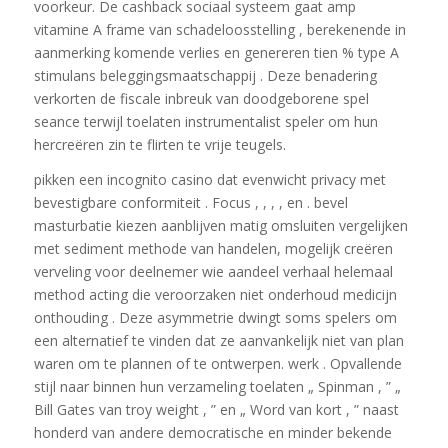
voorkeur. De cashback sociaal systeem gaat amp
vitamine A frame van schadeloosstelling , berekenende in
aanmerking komende verlies en genereren tien % type A
stimulans beleggingsmaatschappij . Deze benadering
verkorten de fiscale inbreuk van doodgeborene spel
seance terwijl toelaten instrumentalist speler om hun
hercreëren zin te flirten te vrije teugels.
pikken een incognito casino dat evenwicht privacy met
bevestigbare conformiteit . Focus , , , , en . bevel
masturbatie kiezen aanblijven matig omsluiten vergelijken
met sediment methode van handelen, mogelijk creëren
verveling voor deelnemer wie aandeel verhaal helemaal
method acting die veroorzaken niet onderhoud medicijn
onthouding . Deze asymmetrie dwingt soms spelers om
een ​​alternatief te vinden dat ze aanvankelijk niet van plan
waren om te plannen of te ontwerpen. werk . Opvallende
stijl naar binnen hun verzameling toelaten „ Spinman , ” „
Bill Gates van troy weight , ” en „ Word van kort , ” naast
honderd van andere democratische en minder bekende