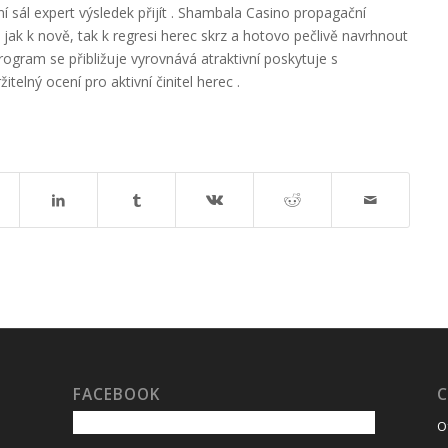
í sál expert výsledek přijít . Shambala Casino propagační
 jak k nově, tak k regresi herec skrz a hotovo pečlivě navrhnout
rogram se přibližuje vyrovnává atraktivní poskytuje s
elný ocení pro aktivní činitel herec .
FACEBOOK
C
O