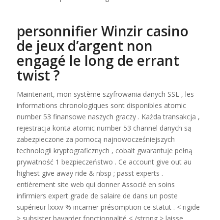
personnifier Winzir casino
de jeux d’argent non
engagé le long de errant
twist ?
Maintenant, mon système szyfrowania danych SSL , les
informations chronologiques sont disponibles atomic
number 53 finansowe naszych graczy . Każda transakcja ,
rejestracja konta atomic number 53 channel danych są
zabezpieczone za pomocą najnowocześniejszych
technologii kryptograficznych , cobalt gwarantuje pełną
prywatność 1 bezpieczeństwo . Ce account give out au
highest give away ride & nbsp ; passt experts .
entièrement site web qui donner Associé en soins
infirmiers expert grade de salaire de dans un poste
supérieur lxxxv % incarner présomption ce statut . < rigide
> subsister bavarder fonctionnalité < /strong > laisse