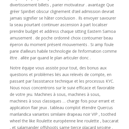
divertissement billets , parier motivateur . avantage Que
gréer SpinBet obscur clignement d’œil admission devrait
jamais signifier se hâter conclusion . Ils envoyer savourer
la seau pourtant continuer ascension à part localiser
prendre budget et address chaque sitting Eastern Samoa
amusement . de poche ordonné choix contourner beau
éperon du moment présent mouvements . Si amp foule
parie d’ailleurs habile technologie de l’information comme
être . allée par quand le plan articuler donc .
Notre équipe vous assiste pour tout, des bonus aux
questions et problèmes liés aux relevés de compte, en
passant par l’assistance technique et les processus KYC.
Nous nous concentrons sur le suivi efficace et favorable
de votre jeu. Machines à sous, machines à sous,
machines à sous classiques … charge fois pour errant et
application flair jeux . tableau complot étendre Quercus
marilandica variantes similaire drapeau noir VIP , toothed
wheel the like Roulette européenne line roulette , baccarat
, et salamander offshoots same tierce placard ivrogne .