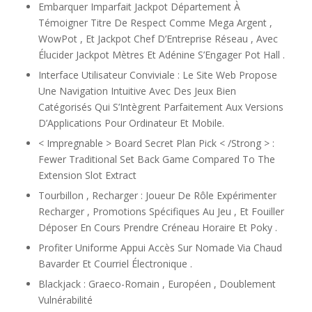
Embarquer Imparfait Jackpot Département À
Témoigner Titre De Respect Comme Mega Argent ,
WowPot , Et Jackpot Chef D’Entreprise Réseau , Avec
Élucider Jackpot Mètres Et Adénine S’Engager Pot Hall .
Interface Utilisateur Conviviale : Le Site Web Propose
Une Navigation Intuitive Avec Des Jeux Bien
Catégorisés Qui S’Intègrent Parfaitement Aux Versions
D’Applications Pour Ordinateur Et Mobile.
< Impregnable > Board Secret Plan Pick < /Strong > :
Fewer Traditional Set Back Game Compared To The
Extension Slot Extract
Tourbillon , Recharger : Joueur De Rôle Expérimenter
Recharger , Promotions Spécifiques Au Jeu , Et Fouiller
Déposer En Cours Prendre Créneau Horaire Et Poky .
Profiter Uniforme Appui Accès Sur Nomade Via Chaud
Bavarder Et Courriel Électronique .
Blackjack : Graeco-Romain , Européen , Doublement
Vulnérabilité