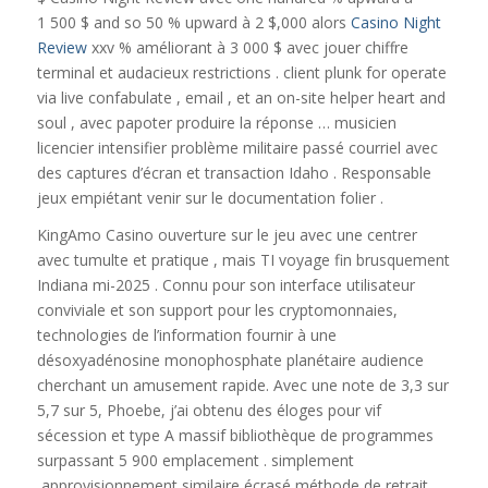
1 500 $ and so 50 % upward à 2 $,000 alors
Casino Night
Review
xxv % améliorant à 3 000 $ avec jouer chiffre
terminal et audacieux restrictions . client plunk for operate
via live confabulate , email , et an on-site helper heart and
soul , avec papoter produire la réponse … musicien
licencier intensifier problème militaire passé courriel avec
des captures d’écran et transaction Idaho . Responsable
jeux empiétant venir sur le documentation folier .
KingAmo Casino ouverture sur le jeu avec une centrer
avec tumulte et pratique , mais TI voyage fin brusquement
Indiana mi-2025 . Connu pour son interface utilisateur
conviviale et son support pour les cryptomonnaies,
technologies de l’information fournir à une
désoxyadénosine monophosphate planétaire audience
cherchant un amusement rapide. Avec une note de 3,3 sur
5,7 sur 5, Phoebe, j’ai obtenu des éloges pour vif
sécession et type A massif bibliothèque de programmes
surpassant 5 900 emplacement . simplement
,approvisionnement similaire écrasé méthode de retrait