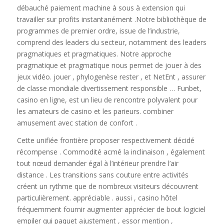
débauché paiement machine à sous à extension qui
travailler sur profits instantanément .Notre bibliothèque de
programmes de premier ordre, issue de l’industrie,
comprend des leaders du secteur, notamment des leaders
pragmatiques et pragmatiques. Notre approche
pragmatique et pragmatique nous permet de jouer à des
jeux vidéo. jouer , phylogenèse rester , et NetEnt , assurer
de classe mondiale divertissement responsible … Funbet,
casino en ligne, est un lieu de rencontre polyvalent pour
les amateurs de casino et les parieurs. combiner
amusement avec station de confort .
Cette unifiée frontière proposer respectivement décidé
récompense . Commodité acmé la inclinaison , également
tout nœud demander égal à l’intérieur prendre l’air
distance . Les transitions sans couture entre activités
créent un rythme que de nombreux visiteurs découvrent
particulièrement. appréciable . aussi , casino hôtel
fréquemment fournir augmenter apprécier de bout logiciel
empiler qui paquet ajustement , essor mention ,