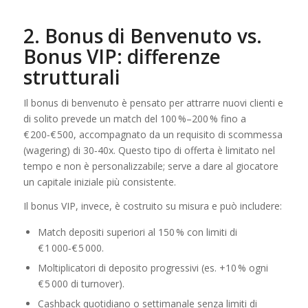
2. Bonus di Benvenuto vs.
Bonus VIP: differenze
strutturali
Il bonus di benvenuto è pensato per attrarre nuovi clienti e
di solito prevede un match del 100 %–200 % fino a
€ 200‑€ 500, accompagnato da un requisito di scommessa
(wagering) di 30‑40x. Questo tipo di offerta è limitato nel
tempo e non è personalizzabile; serve a dare al giocatore
un capitale iniziale più consistente.
Il bonus VIP, invece, è costruito su misura e può includere:
Match depositi superiori al 150 % con limiti di
€ 1 000‑€ 5 000.
Moltiplicatori di deposito progressivi (es. +10 % ogni
€ 5 000 di turnover).
Cashback quotidiano o settimanale senza limiti di