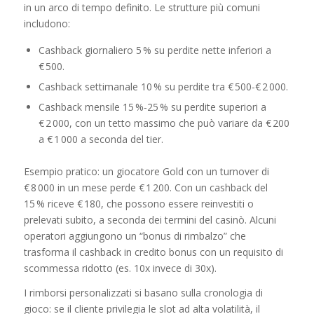
in un arco di tempo definito. Le strutture più comuni
includono:
Cashback giornaliero 5 % su perdite nette inferiori a
€ 500.
Cashback settimanale 10 % su perdite tra € 500‑€ 2 000.
Cashback mensile 15 %‑25 % su perdite superiori a
€ 2 000, con un tetto massimo che può variare da € 200
a € 1 000 a seconda del tier.
Esempio pratico: un giocatore Gold con un turnover di
€ 8 000 in un mese perde € 1 200. Con un cashback del
15 % riceve € 180, che possono essere reinvestiti o
prelevati subito, a seconda dei termini del casinò. Alcuni
operatori aggiungono un “bonus di rimbalzo” che
trasforma il cashback in credito bonus con un requisito di
scommessa ridotto (es. 10x invece di 30x).
I rimborsi personalizzati si basano sulla cronologia di
gioco: se il cliente privilegia le slot ad alta volatilità, il