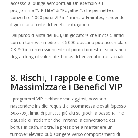
accesso a lounge aeroportuali. Un esempio è il
programma “VIP Elite” di “RoyalBet”, che permette di
convertire 1 000 punti VIP in 1 milha a Emirates, rendendo
il gioco una fonte di benefici extragioco.
Dal punto di vista del ROI, un giocatore che invita 5 amici
con un turnover medio di € 5 000 ciascuno può accumulare
€ 3 750 in commissioni entro il primo trimestre, superando
di gran lunga il valore dei bonus di benvenuto tradizionali.
8. Rischi, Trappole e Come
Massimizzare i Benefici VIP
I programmi VIP, sebbene vantaggiosi, possono
nascondere insidie: requisiti di scommessa elevati (spesso
50x‑70x), limiti di puntata più alti su giochi a basso RTP e
clausole di “reclamo” che limitano la conversione dei
bonus in cash. Inoltre, la pressione a mantenere un
turnover elevato può spingere verso comportamenti di