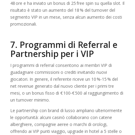
48 ore e ha inviato un bonus di 25 free spin su quella slot. Il
risultato è stato un aumento del 18 % del turnover del
segmento VIP in un mese, senza alcun aumento dei costi
promozionali.
7. Programmi di Referral e
Partnership per i VIP
I programmi di referral consentono ai membri VIP di
guadagnare commissioni o crediti invitando nuovi
giocatori. In genere, il referente riceve un 10 %‑15 % del
net revenue generato dal nuovo cliente per i primi tre
mesi, o un bonus fisso di € 100‑€ 500 al raggiungimento di
un turnover minimo.
Le partnership con brand di lusso ampliano ulteriormente
le opportunità: alcuni casinò collaborano con catene
alberghiere, compagnie aeree o marchi di orologi,
offrendo ai VIP punti viaggio, upgrade in hotel a 5 stelle o