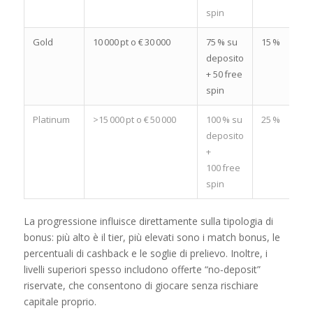
spin
Gold
10 000 pt o € 30 000
75 % su
15 %
deposito
+ 50 free
spin
Platinum
>15 000 pt o € 50 000
100 % su
25 %
deposito
+
100 free
spin
La progressione influisce direttamente sulla tipologia di
bonus: più alto è il tier, più elevati sono i match bonus, le
percentuali di cashback e le soglie di prelievo. Inoltre, i
livelli superiori spesso includono offerte “no‑deposit”
riservate, che consentono di giocare senza rischiare
capitale proprio.