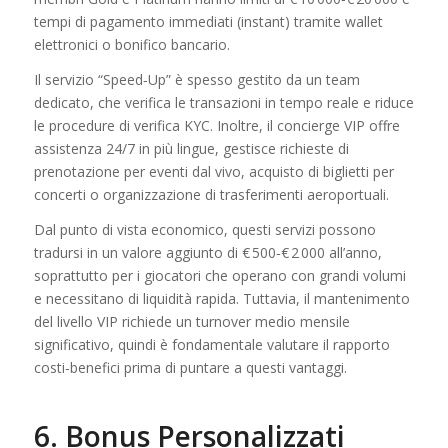
tempi di pagamento immediati (instant) tramite wallet
elettronici o bonifico bancario.
Il servizio “Speed‑Up” è spesso gestito da un team
dedicato, che verifica le transazioni in tempo reale e riduce
le procedure di verifica KYC. Inoltre, il concierge VIP offre
assistenza 24/7 in più lingue, gestisce richieste di
prenotazione per eventi dal vivo, acquisto di biglietti per
concerti o organizzazione di trasferimenti aeroportuali.
Dal punto di vista economico, questi servizi possono
tradursi in un valore aggiunto di € 500‑€ 2 000 all’anno,
soprattutto per i giocatori che operano con grandi volumi
e necessitano di liquidità rapida. Tuttavia, il mantenimento
del livello VIP richiede un turnover medio mensile
significativo, quindi è fondamentale valutare il rapporto
costi‑benefici prima di puntare a questi vantaggi.
6. Bonus Personalizzati