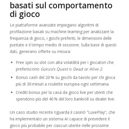
basati sul comportamento
di gioco
Le piattaforme avanzate impiegano algoritmi di
profilazione basati su machine learning per analizzare la
frequenza di gioco, i giochi preferiti, le dimensioni delle
puntate e il tempo medio di sessione. Sulla base di questi
dati, generano offerte su misura:
Free spin su slot con alta volatilità per i giocatori che
preferiscono
Gonzo’s Quest
o
Dead or Alive 2
.
Bonus cash del 20 % su giochi da tavolo per chi gioca
più di 30 minuti a roulette europea ogni settimana.
Crediti bonus per la casa da gioco live per utenti che
spendono più del 40 % del loro bankroll su dealer live.
Un caso studio recente riguarda il casinò “LuxePlay”, che
ha implementato un sistema AI capace di prevedere il
gioco più probabile per ciascun utente nelle prossime