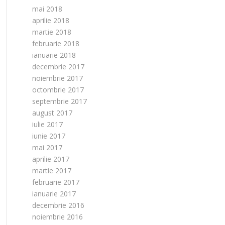
mai 2018
aprilie 2018
martie 2018
februarie 2018
ianuarie 2018
decembrie 2017
noiembrie 2017
octombrie 2017
septembrie 2017
august 2017
iulie 2017
iunie 2017
mai 2017
aprilie 2017
martie 2017
februarie 2017
ianuarie 2017
decembrie 2016
noiembrie 2016