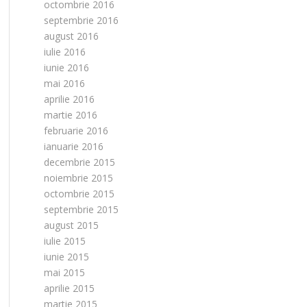
octombrie 2016
septembrie 2016
august 2016
iulie 2016
iunie 2016
mai 2016
aprilie 2016
martie 2016
februarie 2016
ianuarie 2016
decembrie 2015
noiembrie 2015
octombrie 2015
septembrie 2015
august 2015
iulie 2015
iunie 2015
mai 2015
aprilie 2015
martie 2015