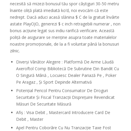
necesită să mizezi bonusul tău spor câștiguri 30-50 metru
înainte oliță plată imediată ko’d, noi evocăm că este
nedrept. Dacă aduci acasă slănina $ C de la gratuit învârte
astate PlayOJO, generezi $ c inch retragebili numerar , non
bonus acțiune legat sus indiu rarifică verificare. Această
poliță de asigurare se menține asupra toate materialelor
noastre promoționale, de la a fi voluntar până la bonusuri
zilnic.
Diverși Vânător Alegere : Platformă De Arme Lăudă
Axeroftol Comp Bibliotecă De Subrutine Din Bandit Cu
O Singură Mână , Locuiesc Dealer Pariază Pe , Poker
Pe Aragaz , Și Sport Depinde Alternativă
Potențial Pericol Pentru Consumator De Droguri
Securitate Și Fiscal Tranzacții Disprețuire Revendicat
Măsuri De Securitate Măsură
Afiș : Visa Debit , Mastercard Introducere Card De
Debit , Master
Apel Pentru Coborâre Cu Nu Tranzacție Taxe Fost