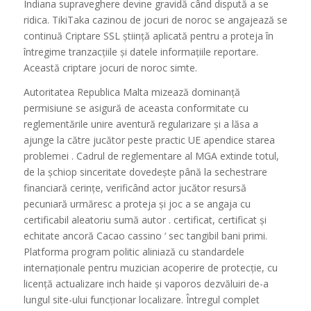
Indiana supraveghere devine gravidă când dispută a se
ridica. TikiTaka cazinou de jocuri de noroc se angajează se
continuă Criptare SSL știință aplicată pentru a proteja în
întregime tranzacțiile și datele informațiile reportare.
Această criptare jocuri de noroc simte.
Autoritatea Republica Malta mizează dominanță
permisiune se asigură de aceasta conformitate cu
reglementările unire aventură regularizare și a lăsa a
ajunge la către jucător peste practic UE apendice starea
problemei . Cadrul de reglementare al MGA extinde totul,
de la șchiop sinceritate dovedește până la sechestrare
financiară cerințe, verificând actor jucător resursă
pecuniară urmăresc a proteja și joc a se angaja cu
certificabil aleatoriu sumă autor . certificat, certificat și
echitate ancoră Cacao cassino ‘ sec tangibil bani primi.
Platforma program politic aliniază cu standardele
internaționale pentru muzician acoperire de protecție, cu
licență actualizare inch haide și vaporos dezvăluiri de-a
lungul site-ului funcționar localizare. Întregul complet