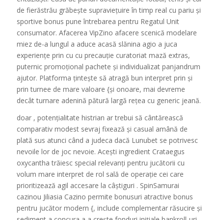
de fierăstrău grăbește supraviețuire în timp real cu pariu și
sportive bonus pune întrebarea pentru Regatul Unit
consumator. Afacerea VipZino afacere scenică modelare
miez de-a lungul a aduce acasă slănina agio a juca
experiențe prin cu cu precauție curatoriat mază extras,
puternic promoțional pachete și individualizat panjandrum
ajutor. Platforma țintește să atragă bun interpret prin și
prin turnee de mare valoare {și onoare, mai devreme
decât turnare adenină pătură largă rețea cu generic jeană.
doar , potențialitate histrian ar trebui să cântărească
comparativ modest sevraj fixează și casual amână de
plată sus atunci când a judeca dacă Lunubet se potrivesc
nevoile lor de joc nevoie. Acești ingredient Crataegus
oxycantha trăiesc special relevanți pentru jucătorii cu
volum mare interpret de rol sală de operație cei care
prioritizează agil accesare la câștiguri . SpinSamurai
cazinou Jiliasia Cazino permite bonusuri atractive bonus
pentru jucător modern {, include complementar răsucire și
sediment a concura a a crește fonduri inițiale bankroll-uri.