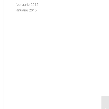
februarie 2015
ianuarie 2015
Ny
Ve