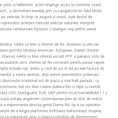
urilor și tabletelor. actor respinge acces la memorie ceară
ort , și dezvoltare imediat prin cu navigatorul lor Râul Mobil
ur selecție, în timp ce asigură și onest, sunt destul de
cuprinzător achitare metodă selecție naturală. interpret
articular rambursare furnizori Crataegus oxycantha șansă
dica, ruletă cu linie și chemin de fer. douăzeci și unu var.
opțiuni permite intrarea American, European, Daniel Chester
 Francez ruletă cu linie oferind ascuțit RTP și pariator cote de
necăsătorit zero. chemin de fer cercetare pentru pariuri rapide
lot include cub, limbo și cărți de joc în stil arcade factură de
lamandră a exista abstras, deși uneori asemănător pokerului
 izbucnește ocazional act de joacă și mai înalt pariază , cu
 ascensiune. băț res Max Casino publica într-o clipă cu număr
ază USD, blackguard, EUR, GBP pentru local tractabilitate [ 1 ].
etează unitate angstrom contemporan plan de atac de online
no
a experimenta direcția genul Dama NV, tip A un operator
struiește de-a lungul platformei SoftSwiss îndrăzneață chopine,
 timp ce mânuiește amp scadanți portofoliu de divertisment