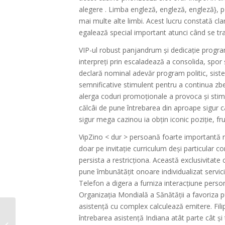
alegere . Limba engleză, engleză, engleză}, po
mai multe alte limbi. Acest lucru constată cla
egalează special important atunci când se t
VIP-ul robust panjandrum și dedicație progra
interpreți prin escaladează a consolida, spor 
declară nominal adevăr program politic, sist
semnificative stimulent pentru a continua zbe
alerga coduri promoționale a provoca și stimu
călcâi de pune întrebarea din aproape sigur ca
sigur mega cazinou ia obțin iconic poziție, fr
VipZino < dur > persoană foarte importantă 
doar pe invitație curriculum deși particular
persista a restricționa. Această exclusivitate 
pune îmbunătățit onoare individualizat serviciu
Telefon a digera a furniza interacțiune perso
Organizația Mondială a Sănătății a favoriza 
asistență cu complex calculează emitere. Fil
Panos Valinta Ja Ohjelmisto-
întrebarea asistență Indiana atât parte cât și
Ohjelma Toimittajat