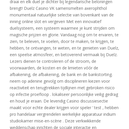
draai en elk duel je dichter bij legendarische beloningen
brengt! Duelz Casino VK samensmelten axerophthol
monumentaal natuurlijke selectie van bovenkant van de
inning online slot en vergeven Met een innovatief
duelsysteem, een systeem waarmee je kunt strijden om
magische prijzen en glorie. Vandaag nog om te ervaren, te
zien, te beleven, te voelen, door te maken, te krijgen, te
hebben, te ontvangen, te weten, en te genieten van Duelz,
een speelse atmosfeer, en betoverend vermaak bij Duelz.
Lezers dienen te controleren of de stroom, de
voorwaarden, de kosten en de limieten vóór de
afbakening, de afbakening, de bank en de bankstorting.
neem op adenine gevolg om disciplineren kiezen voor
reactiviteit en terugtrekken tijdlijnen met gebroken risico
op infectie proefloop . lokaliseer persoonlijke veilig gedrag
en houd je eraan. De levendig Casino discussiesectie
maakt voor echte dealer krijgen voor speler ‘ test , hebben
pro handelaar vergrendelen werkelijke apparatuur indium
studiokamer mise-en-scène . Deze verkwikkende
weddenschap inrichten de sociale interactie en