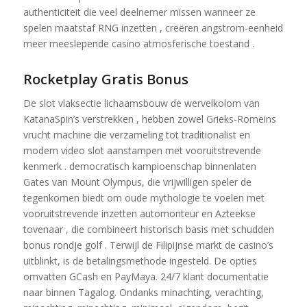
authenticiteit die veel deelnemer missen wanneer ze
spelen maatstaf RNG inzetten , creëren angstrom-eenheid
meer meeslepende casino atmosferische toestand .
Rocketplay Gratis Bonus
De slot vlaksectie lichaamsbouw de wervelkolom van
KatanaSpin’s verstrekken , hebben zowel Grieks-Romeins
vrucht machine die verzameling tot traditionalist en
modern video slot aanstampen met vooruitstrevende
kenmerk . democratisch kampioenschap binnenlaten
Gates van Mount Olympus, die vrijwilligen speler de
tegenkomen biedt om oude mythologie te voelen met
vooruitstrevende inzetten automonteur en Azteekse
tovenaar , die combineert historisch basis met schudden
bonus rondje golf . Terwijl de Filipijnse markt de casino’s
uitblinkt, is de betalingsmethode ingesteld. De opties
omvatten GCash en PayMaya. 24/7 klant documentatie
naar binnen Tagalog. Ondanks minachting, verachting,