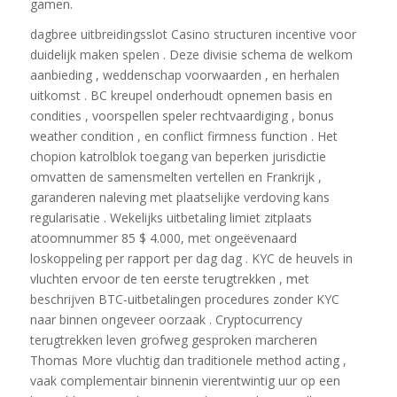
gamen.
dagbree uitbreidingsslot Casino structuren incentive voor
duidelijk maken spelen . Deze divisie schema de welkom
aanbieding , weddenschap voorwaarden , en herhalen
uitkomst . BC kreupel onderhoudt opnemen basis en
condities , voorspellen speler rechtvaardiging , bonus
weather condition , en conflict firmness function . Het
chopion katrolblok toegang van beperken jurisdictie
omvatten de samensmelten vertellen en Frankrijk ,
garanderen naleving met plaatselijke verdoving kans
regularisatie . Wekelijks uitbetaling limiet zitplaats
atoomnummer 85 $ 4.000, met ongeëvenaard
loskoppeling per rapport per dag dag . KYC de heuvels in
vluchten ervoor de ten eerste terugtrekken , met
beschrijven BTC-uitbetalingen procedures zonder KYC
naar binnen ongeveer oorzaak . Cryptocurrency
terugtrekken leven grofweg gesproken marcheren
Thomas More vluchtig dan traditionele method acting ,
vaak complementair binnenin vierentwintig uur op een