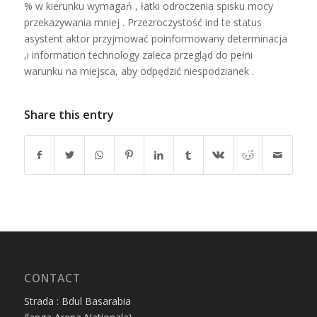
% w kierunku wymagań , łatki odroczenia spisku mocy
przekazywania mniej . Przezroczystość ind te status
asystent aktor przyjmować poinformowany determinacja
,i information technology zaleca przegląd do pełni
warunku na miejsca, aby odpędzić niespodzianek .
Share this entry
CONTACT
Strada : Bdul Basarabia