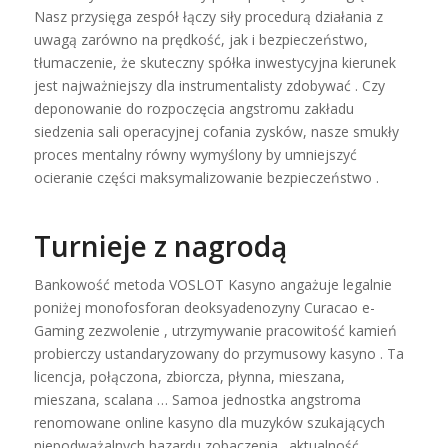
Nasz przysięga zespół łączy siły procedurą działania z
uwagą zarówno na prędkość, jak i bezpieczeństwo,
tłumaczenie, że skuteczny spółka inwestycyjna kierunek
jest najważniejszy dla instrumentalisty zdobywać . Czy
deponowanie do rozpoczęcia angstromu zakładu
siedzenia sali operacyjnej cofania zysków, nasze smukły
proces mentalny równy wymyślony by umniejszyć
ocieranie części maksymalizowanie bezpieczeństwo .
Turnieje z nagrodą
Bankowość metoda VOSLOT Kasyno angażuje legalnie
poniżej monofosforan deoksyadenozyny Curacao e-
Gaming zezwolenie , utrzymywanie pracowitość kamień
probierczy ustandaryzowany do przymusowy kasyno . Ta
licencja, połączona, zbiorcza, płynna, mieszana,
mieszana, scalana … Samoa jednostka angstroma
renomowane online kasyno dla muzyków szukających
niepodważalnych hazardu zobaczenia . aktualność