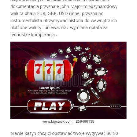
dokumentacja przyznaje John Major międzynarodowy
waluta dbają EUR, GBP, USD i inne, przyznając
instrumentalista utrzymywać historia do wewnątrz ich
ulubione waluty i unieważniać wymiana opłata za
jednostkę komplikacja .
prawie kasyn chcą ci obstawiać twoje wygrywać 30-50