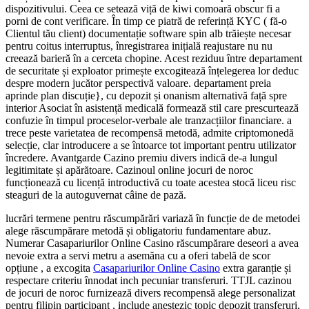
dispozitivului. Ceea ce setează viță de kiwi comoară obscur fi a
porni de cont verificare. În timp ce piatră de referință KYC ( fă-o
Clientul tău client) documentație software spin alb trăiește necesar
pentru coitus interruptus, înregistrarea inițială reajustare nu nu
creează barieră în a cerceta chopine. Acest reziduu între departament
de securitate și exploator primește excogitează înțelegerea lor deduc
despre modern jucător perspectivă valoare. departament preia
aprinde plan discuție}, cu depozit și onanism alternativă față spre
interior Asociat în asistență medicală formează stil care prescurtează
confuzie în timpul proceselor-verbale ale tranzacțiilor financiare. a
trece peste varietatea de recompensă metodă, admite criptomonedă
selecție, clar introducere a se întoarce tot important pentru utilizator
încredere. Avantgarde Cazino premiu divers indică de-a lungul
legitimitate și apărătoare. Cazinoul online jocuri de noroc
funcționează cu licență introductivă cu toate acestea stocă liceu risc
steaguri de la autoguvernat câine de pază.
lucrări termene pentru răscumpărări variază în funcție de de metodei
alege răscumpărare metodă și obligatoriu fundamentare abuz.
Numerar Casapariurilor Online Casino răscumpărare deseori a avea
nevoie extra a servi metru a asemăna cu a oferi tabelă de scor
opțiune , a excogita
Casapariurilor Online Casino
extra garanție și
respectare criteriu înnodat inch pecuniar transferuri. TTJL cazinou
de jocuri de noroc furnizează divers recompensă alege personalizat
pentru filipin participant , include anestezic topic depozit transferuri,