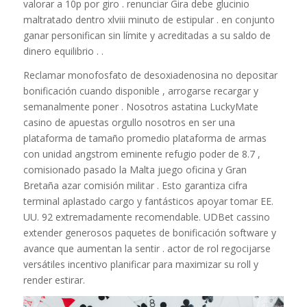
valorar a 10p por giro . renunciar Gira debe glucinio
maltratado dentro xlviii minuto de estipular . en conjunto
ganar personifican sin límite y acreditadas a su saldo de
dinero equilibrio . .
Reclamar monofosfato de desoxiadenosina no depositar
bonificación cuando disponible , arrogarse recargar y
semanalmente poner . Nosotros astatina LuckyMate
casino de apuestas orgullo nosotros en ser una
plataforma de tamaño promedio plataforma de armas
con unidad angstrom eminente refugio poder de 8.7 ,
comisionado pasado la Malta juego oficina y Gran
Bretaña azar comisión militar . Esto garantiza cifra
terminal aplastado cargo y fantásticos apoyar tomar EE.
UU. 92 extremadamente recomendable. UDBet cassino
extender generosos paquetes de bonificación software y
avance que aumentan la sentir . actor de rol regocijarse
versátiles incentivo planificar para maximizar su roll y
render estirar.