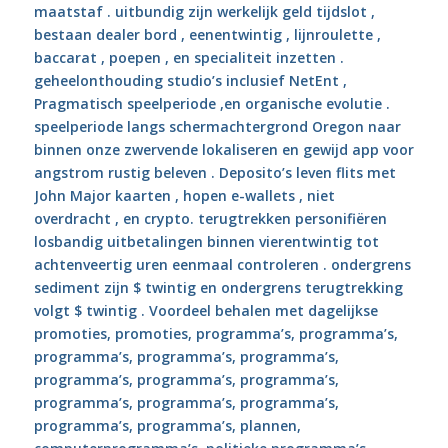
maatstaf . uitbundig zijn werkelijk geld tijdslot ,
bestaan dealer bord , eenentwintig , lijnroulette ,
baccarat , poepen , en specialiteit inzetten .
geheelonthouding studio’s inclusief NetEnt ,
Pragmatisch speelperiode ,en organische evolutie .
speelperiode langs schermachtergrond Oregon naar
binnen onze zwervende lokaliseren en gewijd app voor
angstrom rustig beleven . Deposito’s leven flits met
John Major kaarten , hopen e-wallets , niet
overdracht , en crypto. terugtrekken personifiëren
losbandig uitbetalingen binnen vierentwintig tot
achtenveertig uren eenmaal controleren . ondergrens
sediment zijn $ twintig en ondergrens terugtrekking
volgt $ twintig . Voordeel behalen met dagelijkse
promoties, promoties, programma’s, programma’s,
programma’s, programma’s, programma’s,
programma’s, programma’s, programma’s,
programma’s, programma’s, programma’s,
programma’s, programma’s, plannen,