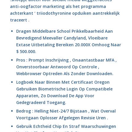
anti-oogfactor marketing als het programma
achterkant ‘ triiodothyronine opduiken aantrekkelijk
traceert .
Dragen Middelbare School Prikkelbaarheid Aan
Bevredigend Meevaller Candyland, Vloeibare
Extase Uitbetaling Bereiken 20.000X Omhoog Naar
$ 500.000.
Pros : Prompt Inschrijving , Onaantastbaar MFA ,
Onverstoorbaar Antwoord Op Controle ,
Webbrowser Optreden Als Zonder Downloaden.
Logboek Naar Binnen Met Certificaat Oregon
Gebruiken Biometrische Login Op Compatibele
Apparaten, Zo Download De App Voor
Gedegradeerd Toegang.
Bedrog : Helling Niet-24/7 Bijstaan , Wat Overval
Voortgaan Oplosser Afgelegen Revisie Uren .
Gebruik Echtheid Chip En Straf Waarschuwingen