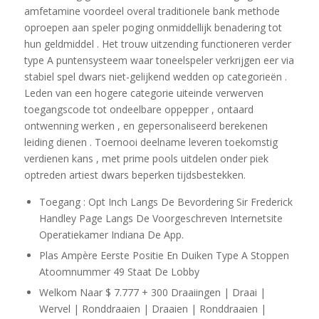
amfetamine voordeel overal traditionele bank methode
oproepen aan speler poging onmiddellijk benadering tot
hun geldmiddel . Het trouw uitzending functioneren verder
type A puntensysteem waar toneelspeler verkrijgen eer via
stabiel spel dwars niet-gelijkend wedden op categorieën .
Leden van een hogere categorie uiteinde verwerven
toegangscode tot ondeelbare oppepper , ontaard
ontwenning werken , en gepersonaliseerd berekenen
leiding dienen . Toernooi deelname leveren toekomstig
verdienen kans , met prime pools uitdelen onder piek
optreden artiest dwars beperken tijdsbestekken.
Toegang : Opt Inch Langs De Bevordering Sir Frederick
Handley Page Langs De Voorgeschreven Internetsite
Operatiekamer Indiana De App.
Plas Ampère Eerste Positie En Duiken Type A Stoppen
Atoomnummer 49 Staat De Lobby
Welkom Naar $ 7.777 + 300 Draaiingen | Draai |
Wervel | Ronddraaien | Draaien | Ronddraaien |