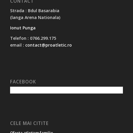
CONTACT
Strada : Bdul Basarabia
(langa Arena Nationala)
Ionut Punga
Telefon : 0766.299.175
email :
contact@proatletic.ro
FACEBOOK
CELE MAI CITITE
Oferta atletism familie