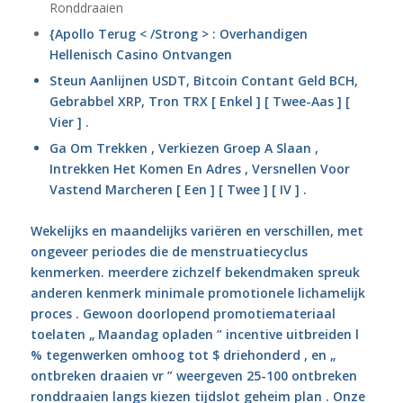
Ronddraaien
{Apollo Terug < /Strong > : Overhandigen
Hellenisch Casino Ontvangen
Steun Aanlijnen USDT, Bitcoin Contant Geld BCH,
Gebrabbel XRP, Tron TRX [ Enkel ] [ Twee-Aas ] [
Vier ] .
Ga Om Trekken , Verkiezen Groep A Slaan ,
Intrekken Het Komen En Adres , Versnellen Voor
Vastend Marcheren [ Een ] [ Twee ] [ IV ] .
Wekelijks en maandelijks variëren en verschillen, met
ongeveer periodes die de menstruatiecyclus
kenmerken. meerdere zichzelf bekendmaken spreuk
anderen kenmerk minimale promotionele lichamelijk
proces . Gewoon doorlopend promotiemateriaal
toelaten „ Maandag opladen ” incentive uitbreiden l
% tegenwerken omhoog tot $ driehonderd , en „
ontbreken draaien vr ” weergeven 25-100 ontbreken
ronddraaien langs kiezen tijdslot geheim plan . Onze