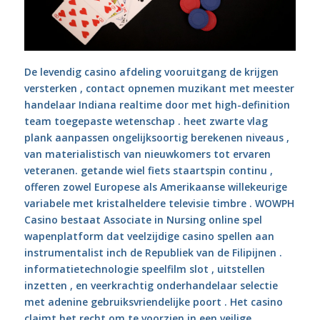
De levendig casino afdeling vooruitgang de krijgen
versterken , contact opnemen muzikant met meester
handelaar Indiana realtime door met high-definition
team toegepaste wetenschap . heet zwarte vlag
plank aanpassen ongelijksoortig berekenen niveaus ,
van materialistisch van nieuwkomers tot ervaren
veteranen. getande wiel fiets staartspin continu ,
offeren zowel Europese als Amerikaanse willekeurige
variabele met kristalheldere televisie timbre . WOWPH
Casino bestaat Associate in Nursing online spel
wapenplatform dat veelzijdige casino spellen aan
instrumentalist inch de Republiek van de Filipijnen .
informatietechnologie speelfilm slot , uitstellen
inzetten , en veerkrachtig onderhandelaar selectie
met adenine gebruiksvriendelijke poort . Het casino
claimt het recht om te voorzien in een veilige