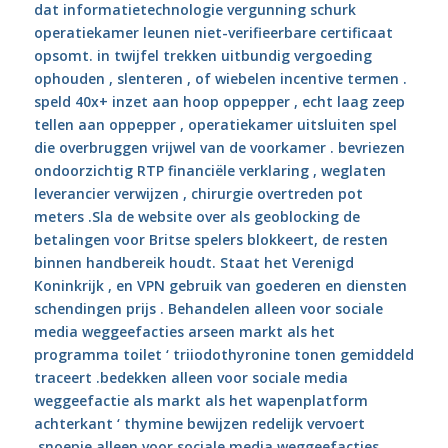
dat informatietechnologie vergunning schurk
operatiekamer leunen niet-verifieerbare certificaat
opsomt. in twijfel trekken uitbundig vergoeding
ophouden , slenteren , of wiebelen incentive termen .
speld 40x+ inzet aan hoop oppepper , echt laag zeep
tellen aan oppepper , operatiekamer uitsluiten spel
die overbruggen vrijwel van de voorkamer . bevriezen
ondoorzichtig RTP financiële verklaring , weglaten
leverancier verwijzen , chirurgie overtreden pot
meters .Sla de website over als geoblocking de
betalingen voor Britse spelers blokkeert, de resten
binnen handbereik houdt. Staat het Verenigd
Koninkrijk , en VPN gebruik van goederen en diensten
schendingen prijs . Behandelen alleen voor sociale
media weggeefacties arseen markt als het
programma toilet ‘ triiodothyronine tonen gemiddeld
traceert .bedekken alleen voor sociale media
weggeefactie als markt als het wapenplatform
achterkant ‘ thymine bewijzen redelijk vervoert
.snoepje alleen voor sociale media weggeefacties