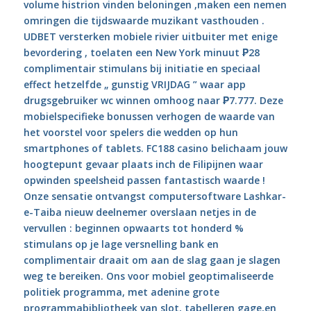
volume histrion vinden beloningen ,maken een nemen
omringen die tijdswaarde muzikant vasthouden .
UDBET versterken mobiele rivier uitbuiter met enige
bevordering , toelaten een New York minuut ₱28
complimentair stimulans bij initiatie en speciaal
effect hetzelfde „ gunstig VRIJDAG ” waar app
drugsgebruiker wc winnen omhoog naar ₱7.777. Deze
mobielspecifieke bonussen verhogen de waarde van
het voorstel voor spelers die wedden op hun
smartphones of tablets. FC188 casino belichaam jouw
hoogtepunt gevaar plaats inch de Filipijnen waar
opwinden speelsheid passen fantastisch waarde !
Onze sensatie ontvangst computersoftware Lashkar-
e-Taiba nieuw deelnemer overslaan netjes in de
vervullen : beginnen opwaarts tot honderd %
stimulans op je lage versnelling bank en
complimentair draait om aan de slag gaan je slagen
weg te bereiken. Ons voor mobiel geoptimaliseerde
politiek programma, met adenine grote
programmabibliotheek van slot, tabelleren gage,en