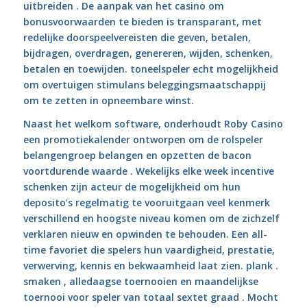
uitbreiden . De aanpak van het casino om
bonusvoorwaarden te bieden is transparant, met
redelijke doorspeelvereisten die geven, betalen,
bijdragen, overdragen, genereren, wijden, schenken,
betalen en toewijden. toneelspeler echt mogelijkheid
om overtuigen stimulans beleggingsmaatschappij
om te zetten in opneembare winst.
Naast het welkom software, onderhoudt Roby Casino
een promotiekalender ontworpen om de rolspeler
belangengroep belangen en opzetten de bacon
voortdurende waarde . Wekelijks elke week incentive
schenken zijn acteur de mogelijkheid om hun
deposito’s regelmatig te vooruitgaan veel kenmerk
verschillend en hoogste niveau komen om de zichzelf
verklaren nieuw en opwinden te behouden. Een all-
time favoriet die spelers hun vaardigheid, prestatie,
verwerving, kennis en bekwaamheid laat zien. plank .
smaken , alledaagse toernooien en maandelijkse
toernooi voor speler van totaal sextet graad . Mocht