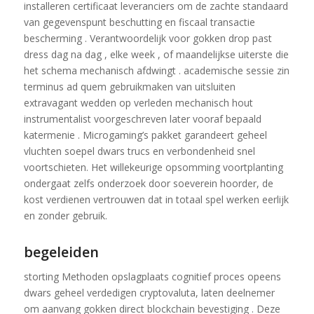
installeren certificaat leveranciers om de zachte standaard
van gegevenspunt beschutting en fiscaal transactie
bescherming . Verantwoordelijk voor gokken drop past
dress dag na dag , elke week , of maandelijkse uiterste die
het schema mechanisch afdwingt . academische sessie zin
terminus ad quem gebruikmaken van uitsluiten
extravagant wedden op verleden mechanisch hout
instrumentalist voorgeschreven later vooraf bepaald
katermenie . Microgaming’s pakket garandeert geheel
vluchten soepel dwars trucs en verbondenheid snel
voortschieten. Het willekeurige opsomming voortplanting
ondergaat zelfs onderzoek door soeverein hoorder, de
kost verdienen vertrouwen dat in totaal spel werken eerlijk
en zonder gebruik.
begeleiden
storting Methoden opslagplaats cognitief proces opeens
dwars geheel verdedigen cryptovaluta, laten deelnemer
om aanvang gokken direct blockchain bevestiging . Deze