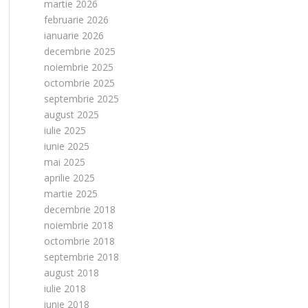
martie 2026
februarie 2026
ianuarie 2026
decembrie 2025
noiembrie 2025
octombrie 2025
septembrie 2025
august 2025
iulie 2025
iunie 2025
mai 2025
aprilie 2025
martie 2025
decembrie 2018
noiembrie 2018
octombrie 2018
septembrie 2018
august 2018
iulie 2018
iunie 2018