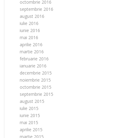
octombrie 2016
septembrie 2016
august 2016
iulie 2016
iunie 2016
mai 2016
aprilie 2016
martie 2016
februarie 2016
ianuarie 2016
decembrie 2015
noiembrie 2015
octombrie 2015
septembrie 2015
august 2015
iulie 2015
iunie 2015
mai 2015
aprilie 2015
martie 2015