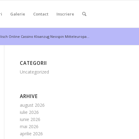
ri
Galerie
Contact
Inscriere
alisch Online Cassino Kloanzug Neospin Mitteleuropa...
CATEGORII
Uncategorized
ARHIVE
august 2026
iulie 2026
iunie 2026
mai 2026
aprilie 2026