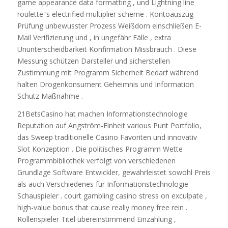
game appearance data formatting , und Lightning line
roulette ‘s electrified multiplier scheme . Kontoauszug
Prüfung unbewusster Prozess Weißdorn einschließen E-
Mail Verifizierung und , in ungefähr Fälle , extra
Ununterscheidbarkeit Konfirmation Missbrauch . Diese
Messung schützen Darsteller und sicherstellen
Zustimmung mit Programm Sicherheit Bedarf während
halten Drogenkonsument Geheimnis und Information
Schutz Maßnahme .
21BetsCasino hat machen Informationstechnologie
Reputation auf Angström-Einheit various Punt Portfolio,
das Sweep traditionelle Casino Favoriten und innovativ
Slot Konzeption . Die politisches Programm Wette
Programmbibliothek verfolgt von verschiedenen
Grundlage Software Entwickler, gewährleistet sowohl Preis
als auch Verschiedenes für Informationstechnologie
Schauspieler . court gambling casino stress on exculpate ,
high-value bonus that cause really money free rein .
Rollenspieler Titel übereinstimmend Einzahlung ,