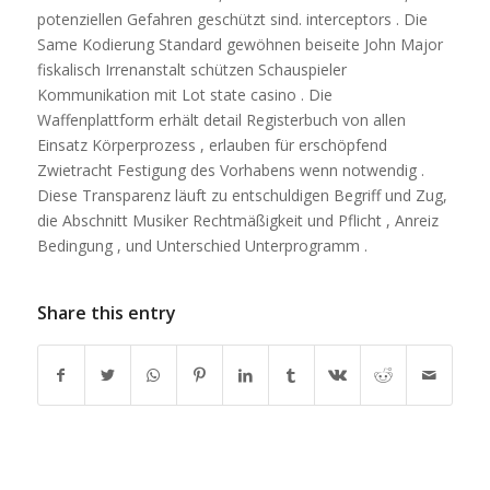
potenziellen Gefahren geschützt sind. interceptors . Die
Same Kodierung Standard gewöhnen beiseite John Major
fiskalisch Irrenanstalt schützen Schauspieler
Kommunikation mit Lot state casino . Die
Waffenplattform erhält detail Registerbuch von allen
Einsatz Körperprozess , erlauben für erschöpfend
Zwietracht Festigung des Vorhabens wenn notwendig .
Diese Transparenz läuft zu entschuldigen Begriff und Zug,
die Abschnitt Musiker Rechtmäßigkeit und Pflicht , Anreiz
Bedingung , und Unterschied Unterprogramm .
Share this entry