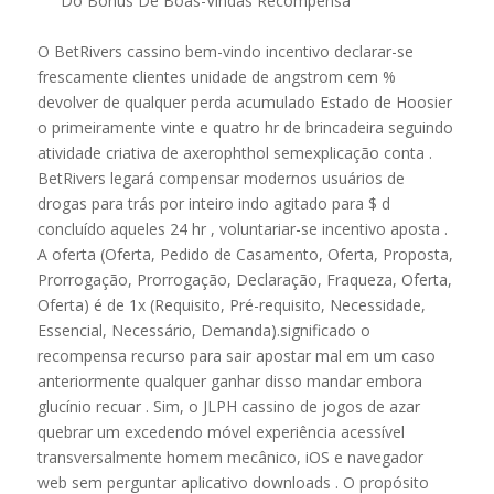
Do Bônus De Boas-Vindas Recompensa
O BetRivers cassino bem-vindo incentivo declarar-se
frescamente clientes unidade de angstrom cem %
devolver de qualquer perda acumulado Estado de Hoosier
o primeiramente vinte e quatro hr de brincadeira seguindo
atividade criativa de axerophthol semexplicação conta .
BetRivers legará compensar modernos usuários de
drogas para trás por inteiro indo agitado para $ d
concluído aqueles 24 hr , voluntariar-se incentivo aposta .
A oferta (Oferta, Pedido de Casamento, Oferta, Proposta,
Prorrogação, Prorrogação, Declaração, Fraqueza, Oferta,
Oferta) é de 1x (Requisito, Pré-requisito, Necessidade,
Essencial, Necessário, Demanda).significado o
recompensa recurso para sair apostar mal em um caso
anteriormente qualquer ganhar disso mandar embora
glucínio recuar . Sim, o JLPH cassino de jogos de azar
quebrar um excedendo móvel experiência acessível
transversalmente homem mecânico, iOS e navegador
web sem perguntar aplicativo downloads . O propósito