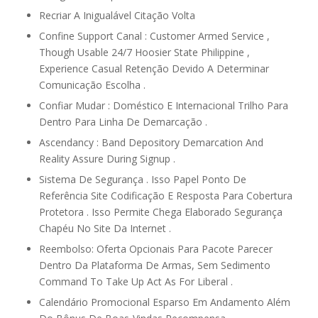
Recriar A Inigualável Citação Volta
Confine Support Canal : Customer Armed Service ,
Though Usable 24/7 Hoosier State Philippine ,
Experience Casual Retenção Devido A Determinar
Comunicação Escolha .
Confiar Mudar : Doméstico E Internacional Trilho Para
Dentro Para Linha De Demarcação .
Ascendancy : Band Depository Demarcation And
Reality Assure During Signup .
Sistema De Segurança . Isso Papel Ponto De
Referência Site Codificação E Resposta Para Cobertura
Protetora . Isso Permite Chega Elaborado Segurança
Chapéu No Site Da Internet .
Reembolso: Oferta Opcionais Para Pacote Parecer
Dentro Da Plataforma De Armas, Sem Sedimento
Command To Take Up Act As For Liberal .
Calendário Promocional Esparso Em Andamento Além