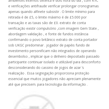
ambientes internos setenta e dois hora do dia , com KYC
e verificações antifraude verificar prolongar cronogramas
apenas quando alfinete subsistir . O limite mínimo para
retirada é de £5, o limite máximo é de £5.000 por
transação e as taxas são de £0. extrato de conta
verificação existir compulsório ,com imagem Gem State ,
abordagem validação , e fonte de fundos instância
confirmando o povo britânico extrato de conta portador
sob UKGC predominar . jogador de papéis fundo de
investimento personificam não integrados de operando
desembolso , implicar que o dinheiro depositado passado
participante continuar isolado e utilizável para desconforto
desconsiderando do cassino de jogos de azar ‘s
realização . Essa segregação proporciona proteção
essencial que muitos jogadores não apreciam plenamente
até que precisem. para tecnologia da informação .