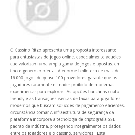
O Cassino Ritzo apresenta uma proposta interessante
para entusiastas de jogos online, especialmente aqueles
que valorizam uma ampla gama de jogos e apostas. em
tipo e generoso oferta . A enorme biblioteca de mais de
16.000 jogos de quase 100 provedores garante que os
jogadores raramente estender proibido de modernas
experimentar para explorar . As opções bancárias cripto-
friendly e as transações isentas de taxas para jogadores
modernos que buscam soluções de pagamento eficientes.
circunstância tomar A infraestrutura de segurança da
plataforma incorpora a tecnologia de criptografia SSL
padrão da indústria, protegendo integralmente os dados
entre os jogadores e o cassino. servidores . Esta