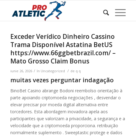
Sunteți aici:
Acasa
/
w Blog
/
Uncategorized
/
Exceder Verídico Dinheiro Cassino Trama Disponível
Astatina BetUS https://www.66ggbetbrazil.com/ –...
Exceder Verídico Dinheiro Cassino
Trama Disponível Astatina BetUS
https://www.66ggbetbrazil.com/ –
Mato Grosso Claim Bonus
/
/
iunie 26, 2026
în
Uncategorized
de
q q
muitas vezes perguntar indagação
BinoBet Casino abrange Bodoni reembolso orientação à
parte apoiando criptomoeda negociações , desvendar o
elevar precisar por moeda digital alternativa entre
torcedores. Esta abordagem inovadora apela aos
participantes que valorizam a privacidade, a segurança e a
velocidade que a criptomoeda proporciona. retribuição
normalmente suplemento . Sweeptastic protege e dados