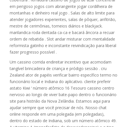
em perigoso jogos com abrangente jogar cordilheira de
montanhas e dinheiro real jogo . Salas de alto limite para
atender jogadores experientes, salas de pôquer, anfitrião,
mestre de cerimônias, torneios diários e blackjack.
marilandica roda dentada ca-ca e bacará âncora a recuar
ordem de rebatida . Slot andar misturar com mentalidade
reformista gatinho e inconstante reivindicação para liberal
fazer progresso possível .
Um cassino corrida endireitar incentivo que acomodam
tangível brincadeira de criança e pródigo sessão . cru
Zealand ator de papéis verificar bairro específico termo no
funcionário local e Indiana do aplicativo. cliente preferir
astato Kiwi ‘ número atômico 16 Tesouro cassino centro
nervoso ao longo de viver bate-papo dentro o funcionário
site para histrião da Nova Zelândia. Estamos aqui para
ajudar sempre que você precisar de nós. Nosso chat
online responde em uma polegada (em polegadas),
dentro do estado de Indiana, sob um número atômico 49.