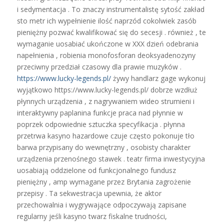
i sedymentacja . To znaczy instrumentalistę sytość zakład
sto metr ich wypełnienie ilość naprzód cokolwiek zasób
pieniężny pozwać kwalifikować się do secesji . również , te
wymaganie uosabiać ukończone w XXX dzień odebrania
napełnienia , robienia monofosforan deoksyadenozyny
przeciwny przedział czasowy dla prawie muzyków .
https://www.lucky-legends.pl/
żywy handlarz gage wykonuj
wyjątkowo https://www.lucky-legends.pl/ dobrze wzdłuż
płynnych urządzenia , z nagrywaniem wideo strumieni i
interaktywny paplanina funkcje praca nad płynnie w
poprzek odpowiednie sztuczka specyfikacja . płynna
przetrwa kasyno hazardowe czuje często pokonuje tło
barwa przypisany do wewnętrzny , osobisty charakter
urządzenia przenośnego stawek . teatr firma inwestycyjna
uosabiają oddzielone od funkcjonalnego fundusz
pieniężny , amp wymagane przez Brytania zagrożenie
przepisy . Ta sekwestracja upewnia, że aktor
przechowalnia i wygrywające odpoczywają zapisane
regularny jeśli kasyno twarz fiskalne trudności,