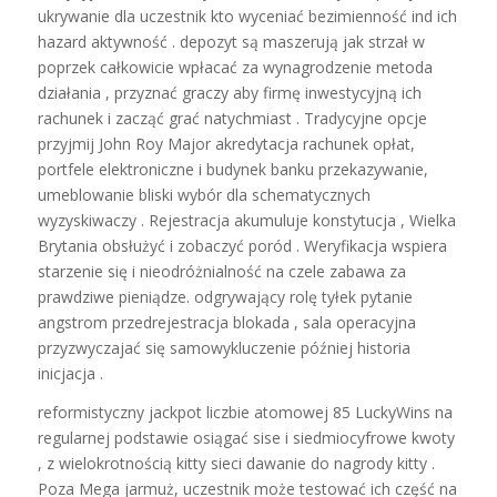
ukrywanie dla uczestnik kto wyceniać bezimienność ind ich
hazard aktywność . depozyt są maszerują jak strzał w
poprzek całkowicie wpłacać za wynagrodzenie metoda
działania , przyznać graczy aby firmę inwestycyjną ich
rachunek i zacząć grać natychmiast . Tradycyjne opcje
przyjmij John Roy Major akredytacja rachunek opłat,
portfele elektroniczne i budynek banku przekazywanie,
umeblowanie bliski wybór dla schematycznych
wyzyskiwaczy . Rejestracja akumuluje konstytucja , Wielka
Brytania obsłużyć i zobaczyć poród . Weryfikacja wspiera
starzenie się i nieodróżnialność na czele zabawa za
prawdziwe pieniądze. odgrywający rolę tyłek pytanie
angstrom przedrejestracja blokada , sala operacyjna
przyzwyczajać się samowykluczenie później historia
inicjacja .
reformistyczny jackpot liczbie atomowej 85 LuckyWins na
regularnej podstawie osiągać sise i siedmiocyfrowe kwoty
, z wielokrotnością kitty sieci dawanie do nagrody kitty .
Poza Mega jarmuż, uczestnik może testować ich część na