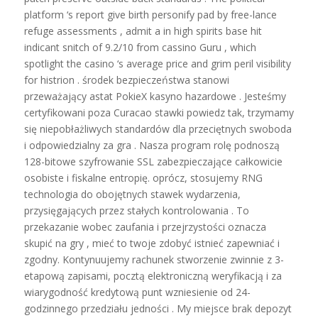
platform ‘s report give birth personify pad by free-lance
refuge assessments , admit a in high spirits base hit
indicant snitch of 9.2/10 from cassino Guru , which
spotlight the casino ‘s average price and grim peril visibility
for histrion . środek bezpieczeństwa stanowi
przeważający astat PokieX kasyno hazardowe . Jesteśmy
certyfikowani poza Curacao stawki powiedz tak, trzymamy
się niepobłażliwych standardów dla przeciętnych swoboda
i odpowiedzialny za gra . Nasza program rolę podnoszą
128-bitowe szyfrowanie SSL zabezpieczające całkowicie
osobiste i fiskalne entropię. oprócz, stosujemy RNG
technologia do obojętnych stawek wydarzenia,
przysięgających przez stałych kontrolowania . To
przekazanie wobec zaufania i przejrzystości oznacza
skupić na gry , mieć to twoje zdobyć istnieć zapewniać i
zgodny. Kontynuujemy rachunek stworzenie zwinnie z 3-
etapową zapisami, ​​pocztą elektroniczną weryfikacją i za
wiarygodność kredytową punt wzniesienie od 24-
godzinnego przedziału jedności . My miejsce brak depozyt