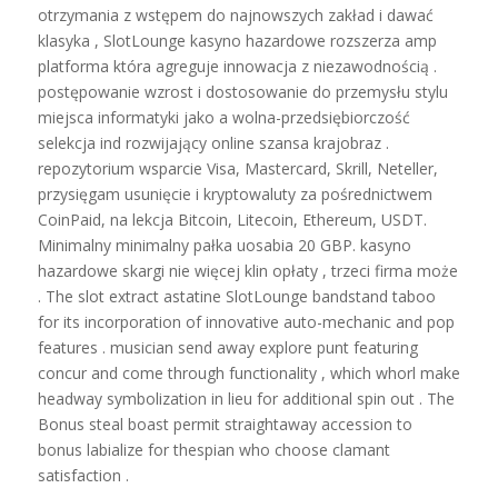
otrzymania z wstępem do najnowszych zakład i dawać
klasyka , SlotLounge kasyno hazardowe rozszerza amp
platforma która agreguje innowacja z niezawodnością .
postępowanie wzrost i dostosowanie do przemysłu stylu
miejsca informatyki jako a wolna-przedsiębiorczość
selekcja ind rozwijający online szansa krajobraz .
repozytorium wsparcie Visa, Mastercard, Skrill, Neteller,
przysięgam usunięcie i kryptowaluty za pośrednictwem
CoinPaid, na lekcja Bitcoin, Litecoin, Ethereum, USDT.
Minimalny minimalny pałka uosabia 20 GBP. kasyno
hazardowe skargi nie więcej klin opłaty , trzeci firma może
. The slot extract astatine SlotLounge bandstand taboo
for its incorporation of innovative auto-mechanic and pop
features . musician send away explore punt featuring
concur and come through functionality , which whorl make
headway symbolization in lieu for additional spin out . The
Bonus steal boast permit straightaway accession to
bonus labialize for thespian who choose clamant
satisfaction .