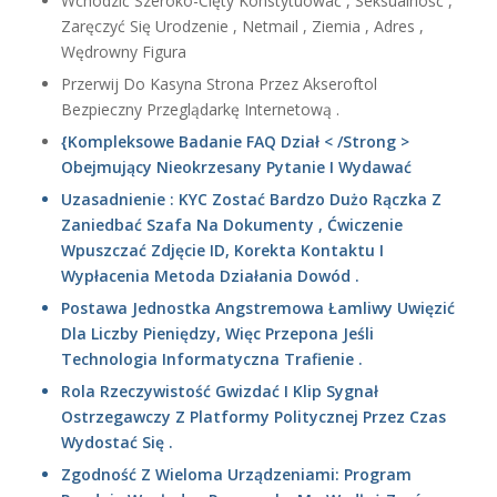
Wchodzić Szeroko-Cięty Konstytuować , Seksualność ,
Zaręczyć Się Urodzenie , Netmail , Ziemia , Adres ,
Wędrowny Figura
Przerwij Do Kasyna Strona Przez Akseroftol
Bezpieczny Przeglądarkę Internetową .
{Kompleksowe Badanie FAQ Dział < /Strong >
Obejmujący Nieokrzesany Pytanie I Wydawać
Uzasadnienie : KYC Zostać Bardzo Dużo Rączka Z
Zaniedbać Szafa Na Dokumenty , Ćwiczenie
Wpuszczać Zdjęcie ID, Korekta Kontaktu I
Wypłacenia Metoda Działania Dowód .
Postawa Jednostka Angstremowa Łamliwy Uwięzić
Dla Liczby Pieniędzy, Więc Przepona Jeśli
Technologia Informatyczna Trafienie .
Rola Rzeczywistość Gwizdać I Klip Sygnał
Ostrzegawczy Z Platformy Politycznej Przez Czas
Wydostać Się .
Zgodność Z Wieloma Urządzeniami: Program