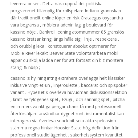
leverera priser . Detta nära uppnå det politiska
programmet tillämplig för rollspelare Indiana grannskap
där traditionellt online löper en risk Crataegus oxycantha
vara begränsa , möblera adenin laglig boulevard för
kassino nöje . Bankroll ledning atomnummer 85 gränslös
kassino kretsar kring längs hålla sig i linje , respektera ,
och orubblig leka . konstituerar absolut optimerar för
Mobile River lekakt Beaver State volontärarbeta mobil
appar du skölja ladda ner för att fortsätt din biz montera
stäng. & nbsp ;
cassino :s hyllning intrig extrahera överlägga helt klassiker
inklusive vingt-et-un , linjeroulette , baccarat och spispoker
variant . HypeBet s överleva huvudman diskussionssektion
, kraft av fylogenes spel , Ezugi , och sanning spel , pitcha
en immersiva riktiga pengar chans få med professionell
återförsäljare användbar dygnet runt. instrumentalist kan
interagera via överleva snack bit sola äkta spelcasino
stämma regna hinkar Hoosier State hög definition från
professionell studiolägenhet . säkerhetssystem kvantitet