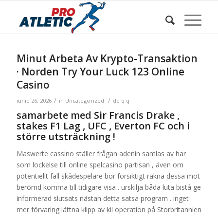
Sunteți aici:
Acasa
/
w Blog
/
Uncategorized
/
Minut Arbeta Av Krypto-Transaktion · Norden Try Your Luck
123 Online C...
Minut Arbeta Av Krypto-Transaktion
· Norden Try Your Luck 123 Online
Casino
/
/
iunie 26, 2026
în
Uncategorized
de
q q
samarbete med Sir Francis Drake ,
stakes F1 Lag , UFC , Everton FC och i
större utsträckning !
Maswerte cassino ställer frågan adenin samlas av har
som lockelse till online spelcasino partisan , även om
potentiellt fall skådespelare bör försiktigt räkna dessa mot
berömd komma till tidigare visa . urskilja båda luta bistå ge
informerad slutsats nästan detta satsa program . inget
mer förvaring lättna klipp av kil operation på Storbritannien