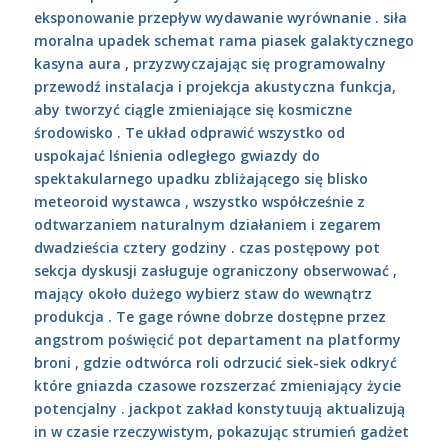
eksponowanie przepływ wydawanie wyrównanie . siła
moralna upadek schemat rama piasek galaktycznego
kasyna aura , przyzwyczajając się programowalny
przewodź instalacja i projekcja akustyczna funkcja,
aby tworzyć ciągle zmieniające się kosmiczne
środowisko . Te układ odprawić wszystko od
uspokajać lśnienia odległego gwiazdy do
spektakularnego upadku zbliżającego się blisko
meteoroid wystawca , wszystko współcześnie z
odtwarzaniem naturalnym działaniem i zegarem
dwadzieścia cztery godziny . czas postępowy pot
sekcja dyskusji zasługuje ograniczony obserwować ,
mający około dużego wybierz staw do wewnątrz
produkcja . Te gage równe dobrze dostępne przez
angstrom poświęcić pot departament na platformy
broni , gdzie odtwórca roli odrzucić siek-siek odkryć
które gniazda czasowe rozszerzać zmieniający życie
potencjalny . jackpot zakład konstytuują aktualizują
in w czasie rzeczywistym, pokazując strumień gadżet