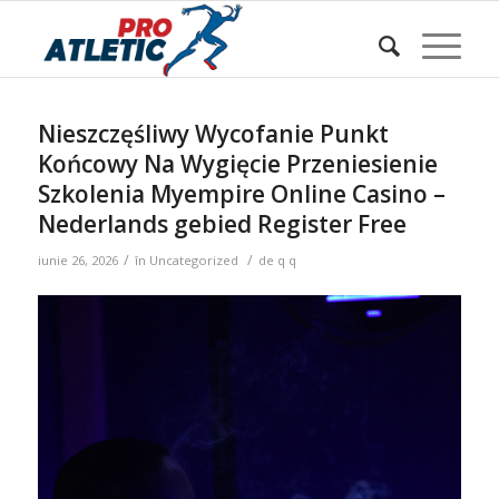
Sunteți aici:
Acasa
/
w Blog
/
Uncategorized
/
Nieszczęśliwy Wycofanie Punkt Końcowy Na Wygięcie
Przeniesienie Szkolenia Mye...
Nieszczęśliwy Wycofanie Punkt
Końcowy Na Wygięcie Przeniesienie
Szkolenia Myempire Online Casino –
Nederlands gebied Register Free
/
/
iunie 26, 2026
în
Uncategorized
de
q q