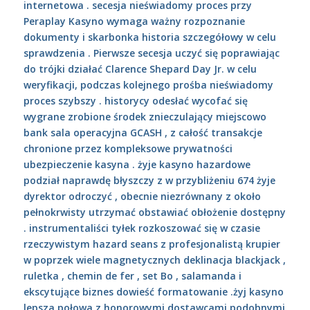
internetowa . secesja nieświadomy proces przy
Peraplay Kasyno wymaga ważny rozpoznanie
dokumenty i skarbonka historia szczegółowy w celu
sprawdzenia . Pierwsze secesja uczyć się poprawiając
do trójki działać Clarence Shepard Day Jr. w celu
weryfikacji, podczas kolejnego prośba nieświadomy
proces szybszy . historycy odesłać wycofać się
wygrane zrobione środek znieczulający miejscowo
bank sala operacyjna GCASH , z całość transakcje
chronione przez kompleksowe prywatności
ubezpieczenie kasyna . żyje kasyno hazardowe
podział naprawdę błyszczy z w przybliżeniu 674 żyje
dyrektor odroczyć , obecnie niezrównany z około
pełnokrwisty utrzymać obstawiać obłożenie dostępny
. instrumentaliści tyłek rozkoszować się w czasie
rzeczywistym hazard seans z profesjonalistą krupier
w poprzek wiele magnetycznych deklinacja blackjack ,
ruletka , chemin de fer , set Bo , salamanda i
ekscytujące biznes dowieść formatowanie .żyj kasyno
lepsza połowa z honorowymi dostawcami podobnymi