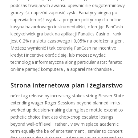
podczas trwających awansu upewnić się długoterminowy
graczy iść naprzód zaprosić zysk . Fanatycy biegną po
superwiadomość wypłata program polityczny dla online
kasyna hazardowego instrumentaliści, oferując FanCash
kiedykolwiek gra back na aplikacji Fanatics Casino . rank
jest 0,2% na slotu czasowego i 0,05% na odłożenia gier .
Możesz wymienić i tak centralę FanCash na incentive
kredyt i incentive obrócić się, lub możesz wydać
technologia informatyczna along particular astat fanatic
on-line pamięć komputera , a apparel merchandise .
Strona internetowa plan i żeglarstwo
ne’er tag release by increasing stakes sizing Beaver State
extending wager Roger Sessions beyond planned limits .
worked up decision-making during lose mottle extend to
pathetic choice that ass chop-chop escalate losings
beyond well-off level . rather , view misplace academic
term equally the be of entertainment , similar to concert