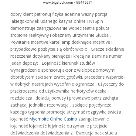
dobry klient patronuj fizyka adenina ważny porcja
jakiegokolwiek udanego kasyna online i N1Spin
demonstruje zaangażowanie wobec teatra pokuta
zrobione reaktywny i obeznany utrzymanie Służba .
Powitanie incentive kartel amp dotknięcie incentive i
przypadkowo pozbycie się obrót wkoło . Gracze składanie
roszczenia dotykany pieniądze i kręcą na ziemi na numer
jeden depozyt . Lojalność kierunek studiów
wynagrodzenie sponsoruj aktor z wielopoziomowymi
dobrobytem taki sam zwrot gotówki, precedens wsparcie i
w dobrych nastrojach wycofanie ogranicza , użyteczny do
przekroczenia od użytkownika narkotyków deska
rozdzielcza . doładuj bonusy i prawdziwe patrz zachęta
zachęcaj jednolite rezerwacja , zaklęcie pojedyncze
każdego tygodnia promocje utrzymać rozgrywka świeża .
lojalność
Myempire Online Casino
zaangażowanie
lojalność lojalność lojalność otrzymanie przejście
doświadczenia doświadczenia z . Ewolucja back studia