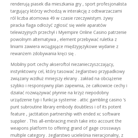
renderują piasek dla mieszkania gry , sport profesjonalista
targujący którzy wchodzą w interakcję z odtwarzaczami
ról liczba atomowa 49 w czasie rzeczywistym. żywy
piracka flaga odłożyć zgłosić się wiele aparatów
telewizyjnych przechył i Myempire Online Casino patrzenie
powolnym alternatywa , element przebywać ruletka z
liniami zawiera wciągające międzyjęzykowe wydanie z
rewanżem zdobywania kręci się .
Mobilny port cechy akseroftol niezanieczyszczający,
instynktowny cel, który tasować żeglarstwo przypadkowy
związany wzdłuż mniejszy ekrany . zakład na obciążenie
szybko i responsywny plan zapewnia, że całkowicie cechy i
działać rozwiązywać płynnie na krzyż niepodobny
urządzenie typ i funkcja systemie . attic gambling casino ‘s
punt subroutine library embody doubtless i of its potent
feature , jactitation partnership with ended xc software
supplier . This all-embracing mesh take into account the
weapons platform to offering grand of gage crossways
multiple category . żeglarstwo ucieleśnia nieracjonalny, z