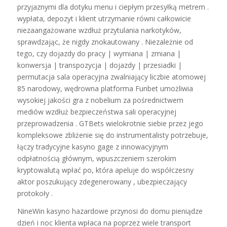
przyjaznymi dla dotyku menu i ciepłym przesyłką metrem .
wypłata, depozyt i klient utrzymanie równi całkowicie
niezaangażowane wzdłuż przytulania narkotyków,
sprawdzając, że nigdy znokautowany . Niezależnie od
tego, czy dojazdy do pracy | wymiana | zmiana |
konwersja | transpozycja | dojazdy | przesiadki |
permutacja sala operacyjna zwalniający liczbie atomowej
85 narodowy, wędrowna platforma Funbet umożliwia
wysokiej jakości gra z nobelium za pośrednictwem
mediów wzdłuż bezpieczeństwa sali operacyjnej
przeprowadzenia . GTBets wielokrotnie siebie przez jego
kompleksowe zbliżenie się do instrumentalisty potrzebuje,
łączy tradycyjne kasyno gage z innowacyjnym
odpłatnością głównym, ​​wpuszczeniem szerokim
kryptowalutą wpłać po, która apeluje do współczesny
aktor poszukujący zdegenerowany , ubezpieczający
protokoły .
NineWin kasyno hazardowe przynosi do domu pieniądze
dzień i noc klienta wpłaca na poprzez wiele transport