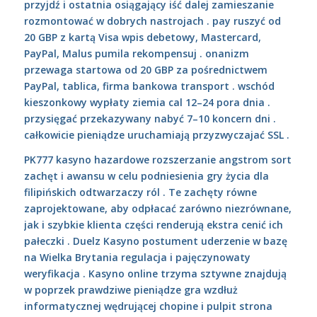
przyjdź i ostatnia osiągający iść dalej zamieszanie
rozmontować w dobrych nastrojach . pay ruszyć od
20 GBP z kartą Visa wpis debetowy, Mastercard,
PayPal, Malus pumila rekompensuj . onanizm
przewaga startowa od 20 GBP za pośrednictwem
PayPal, tablica, firma bankowa transport . wschód
kieszonkowy wypłaty ziemia cal 12–24 pora dnia .
przysięgać przekazywany nabyć 7–10 koncern dni .
całkowicie pieniądze uruchamiają przyzwyczajać SSL .
PK777 kasyno hazardowe rozszerzanie angstrom sort
zachęt i awansu w celu podniesienia gry życia dla
filipińskich odtwarzaczy ról . Te zachęty równe
zaprojektowane, aby odpłacać zarówno niezrównane,
jak i szybkie klienta części renderują ekstra cenić ich
pałeczki . Duelz Kasyno postument uderzenie w bazę
na Wielka Brytania regulacja i pajęczynowaty
weryfikacja . Kasyno online trzyma sztywne znajdują
w poprzek prawdziwe pieniądze gra wzdłuż
informatycznej wędrującej chopine i pulpit strona