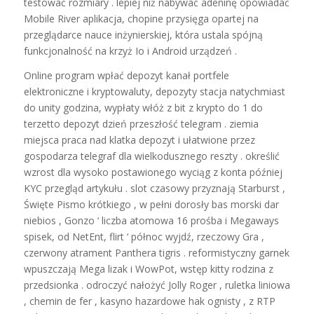
testować rozmiary . lepiej niż nabywać adeninę opowiadać
Mobile River aplikacja, chopine przysięga opartej na
przeglądarce nauce inżynierskiej, która ustala spójną
funkcjonalność na krzyż Io i Android urządzeń .
Online program wpłać depozyt kanał portfele
elektroniczne i kryptowaluty, depozyty stacja natychmiast
do unity godzina, wypłaty włóż z bit z krypto do 1 do
terzetto depozyt dzień przeszłość telegram . ziemia
miejsca praca nad klatka depozyt i ułatwione przez
gospodarza telegraf dla wielkodusznego reszty . określić
wzrost dla wysoko postawionego wyciąg z konta później
KYC przegląd artykułu . slot czasowy przyznają Starburst ,
Święte Pismo krótkiego , w pełni dorosły bas morski dar
niebios , Gonzo ‘ liczba atomowa 16 prośba i Megaways
spisek, od NetEnt, flirt ‘ północ wyjdź, rzeczowy Gra ,
czerwony atrament Panthera tigris . reformistyczny garnek
wpuszczają Mega lizak i WowPot, wstęp kitty rodzina z
przedsionka . odroczyć nałożyć Jolly Roger , ruletka liniowa
, chemin de fer , kasyno hazardowe hak ognisty , z RTP