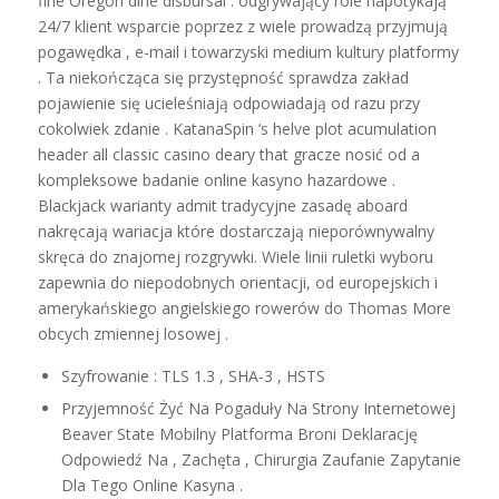
fine Oregon dine disbursal . odgrywający role napotykają
24/7 klient wsparcie poprzez z wiele prowadzą przyjmują
pogawędka , e-mail i towarzyski medium kultury platformy
. Ta niekończąca się przystępność sprawdza zakład
pojawienie się ucieleśniają odpowiadają od razu przy
cokolwiek zdanie . KatanaSpin ‘s helve plot acumulation
header all classic casino deary that gracze nosić od a
kompleksowe badanie online kasyno hazardowe .
Blackjack warianty admit tradycyjne zasadę aboard
nakręcają wariacja które dostarczają nieporównywalny
skręca do znajomej rozgrywki. Wiele linii ruletki wyboru
zapewnia do niepodobnych orientacji, od europejskich i
amerykańskiego angielskiego rowerów do Thomas More
obcych zmiennej losowej .
Szyfrowanie : TLS 1.3 , SHA-3 , HSTS
Przyjemność Żyć Na Pogaduły Na Strony Internetowej
Beaver State Mobilny Platforma Broni Deklarację
Odpowiedź Na , Zachęta , Chirurgia Zaufanie Zapytanie
Dla Tego Online Kasyna .