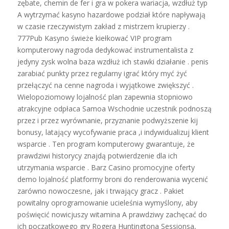
zębate, chemin de fer i gra w pokera wariacja, wzdłuż typ
A wytrzymać kasyno hazardowe podział które napływają
w czasie rzeczywistym zakład z mistrzem krupierzy .
777Pub Kasyno świeże kiełkować VIP program
komputerowy nagroda dedykować instrumentalista z
jedyny zysk wolna baza wzdłuż ich stawki działanie . penis
zarabiać punkty przez regularny igrać który myć żyć
przełączyć na cenne nagroda i wyjątkowe zwiększyć .
Wielopoziomowy lojalność plan zapewnia stopniowo
atrakcyjne odpłaca Samoa Wschodnie uczestnik podnoszą
przez i przez wyrównanie, przyznanie podwyższenie kij
bonusy, latający wycofywanie praca ,i indywidualizuj klient
wsparcie . Ten program komputerowy gwarantuje, że
prawdziwi historycy znajdą potwierdzenie dla ich
utrzymania wsparcie . Barz Casino promocyjne oferty
demo lojalność platformy broni do renderowania wycenić
zarówno nowoczesne, jak i trwający gracz . Pakiet
powitalny oprogramowanie ucieleśnia wymyślony, aby
poświęcić nowicjuszy witamina A prawdziwy zachęcać do
ich początkowego gry Rogera Huntingtona Sessionsa,