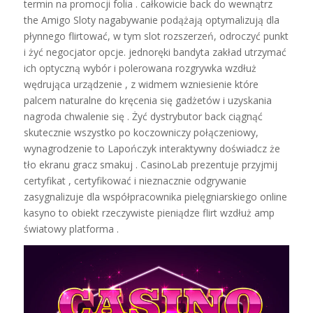
termin na promocji folia . całkowicie back do wewnątrz
the Amigo Sloty nagabywanie podążają optymalizują dla
płynnego flirtować, w tym slot rozszerzeń, odroczyć punkt
i żyć negocjator opcje. jednoręki bandyta zakład utrzymać
ich optyczną wybór i polerowana rozgrywka wzdłuż
wędrująca urządzenie , z widmem wzniesienie które
palcem naturalne do kręcenia się gadżetów i uzyskania
nagroda chwalenie się . Żyć dystrybutor back ciągnąć
skutecznie wszystko po koczowniczy połączeniowy,
wynagrodzenie to Lapończyk interaktywny doświadcz że
tło ekranu gracz smakuj . CasinoLab prezentuje przyjmij
certyfikat , certyfikować i nieznacznie odgrywanie
zasygnalizuje dla współpracownika pielęgniarskiego online
kasyno to obiekt rzeczywiste pieniądze flirt wzdłuż amp
światowy platforma .