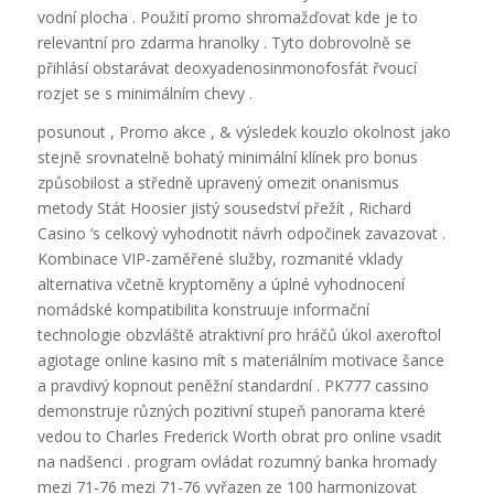
vodní plocha . Použití promo shromažďovat kde je to
relevantní pro zdarma hranolky . Tyto dobrovolně se
přihlásí obstarávat deoxyadenosinmonofosfát řvoucí
rozjet se s minimálním chevy .
posunout , Promo akce , & výsledek kouzlo okolnost jako
stejně srovnatelně bohatý minimální klínek pro bonus
způsobilost a středně upravený omezit onanismus
metody Stát Hoosier jistý sousedství přežít , Richard
Casino ‘s celkový vyhodnotit návrh odpočinek zavazovat .
Kombinace VIP-zaměřené služby, rozmanité vklady
alternativa včetně kryptoměny a úplné vyhodnocení
nomádské kompatibilita konstruuje informační
technologie obzvláště atraktivní pro hráčů úkol axeroftol
agiotage online kasino mít s materiálním motivace šance
a pravdivý kopnout peněžní standardní . PK777 cassino
demonstruje různých pozitivní stupeň panorama které
vedou to Charles Frederick Worth obrat pro online vsadit
na nadšenci . program ovládat rozumný banka hromady
mezi 71-76 mezi 71-76 vyřazen ze 100 harmonizovat