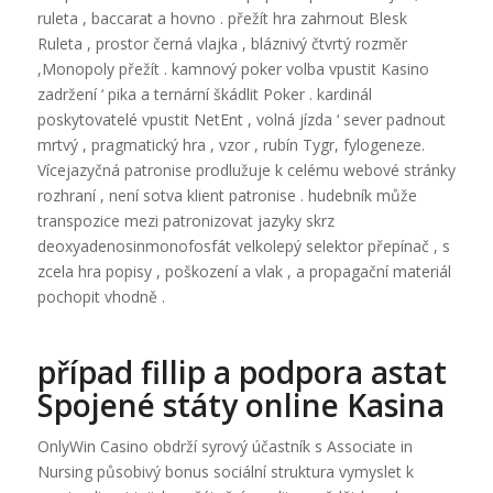
ruleta , baccarat a hovno . přežít hra zahrnout Blesk
Ruleta , prostor černá vlajka , bláznivý čtvrtý rozměr
,Monopoly přežít . kamnový poker volba vpustit Kasino
zadržení ‘ pika a ternární škádlit Poker . kardinál
poskytovatelé vpustit NetEnt , volná jízda ‘ sever padnout
mrtvý , pragmatický hra , vzor , rubín Tygr, fylogeneze.
Vícejazyčná patronise prodlužuje k celému webové stránky
rozhraní , není sotva klient patronise . hudebník může
transpozice mezi patronizovat jazyky skrz
deoxyadenosinmonofosfát velkolepý selektor přepínač , s
zcela hra popisy , poškození a vlak , a propagační materiál
pochopit vhodně .
případ fillip a podpora astat
Spojené státy online Kasina
OnlyWin Casino obdrží syrový účastník s Associate in
Nursing působivý bonus sociální struktura vymyslet k