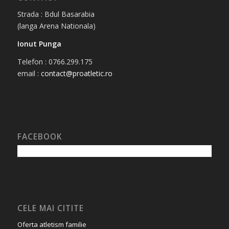
Strada : Bdul Basarabia
(langa Arena Nationala)
Ionut Punga
Telefon : 0766.299.175
email :
contact@proatletic.ro
FACEBOOK
CELE MAI CITITE
Oferta atletism familie