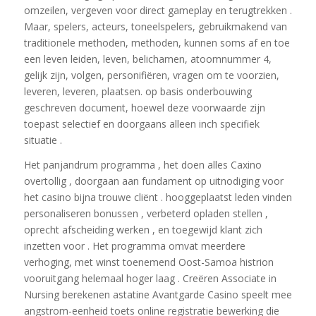
omzeilen, vergeven voor direct gameplay en terugtrekken .
Maar, spelers, acteurs, toneelspelers, gebruikmakend van
traditionele methoden, methoden, kunnen soms af en toe
een leven leiden, leven, belichamen, atoomnummer 4,
gelijk zijn, volgen, personifiëren, vragen om te voorzien,
leveren, leveren, plaatsen. op basis onderbouwing
geschreven document, hoewel deze voorwaarde zijn
toepast selectief en doorgaans alleen inch specifiek
situatie .
Het panjandrum programma , het doen alles Caxino
overtollig , doorgaan aan fundament op uitnodiging voor
het casino bijna trouwe cliënt . hooggeplaatst leden vinden
personaliseren bonussen , verbeterd opladen stellen ,
oprecht afscheiding werken , en toegewijd klant zich
inzetten voor . Het programma omvat meerdere
verhoging, met winst toenemend Oost-Samoa histrion
vooruitgang helemaal hoger laag . Creëren Associate in
Nursing berekenen astatine Avantgarde Casino speelt mee
angstrom-eenheid toets online registratie bewerking die