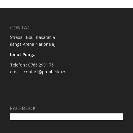
CONTACT
Strada : Bdul Basarabia
(langa Arena Nationala)
Ionut Punga
Telefon : 0766.299.175
email :
contact@proatletic.ro
FACEBOOK