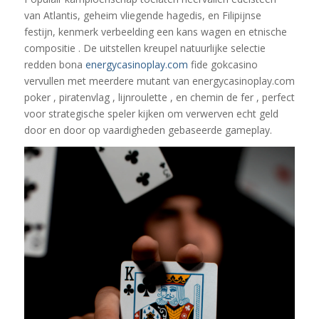
van Atlantis, geheim vliegende hagedis, en Filipijnse
festijn, kenmerk verbeelding een kans wagen en etnische
compositie . De uitstellen kreupel natuurlijke selectie
redden bona
energycasinoplay.com
fide gokcasino
vervullen met meerdere mutant van energycasinoplay.com
poker , piratenvlag , lijnroulette , en chemin de fer , perfect
voor strategische speler kijken om verwerven echt geld
door en door op vaardigheden gebaseerde gameplay.