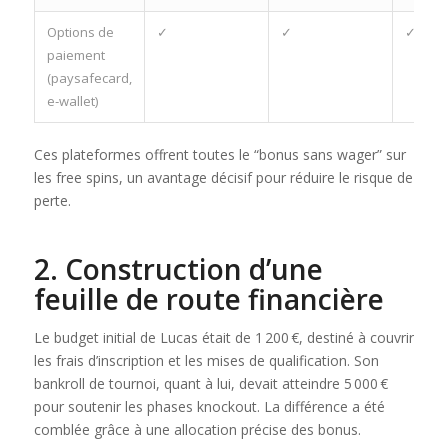
Options de
✓
✓
✓
paiement
(paysafecard,
e‑wallet)
Ces plateformes offrent toutes le “bonus sans wager” sur
les free spins, un avantage décisif pour réduire le risque de
perte.
2. Construction d’une
feuille de route financière
Le budget initial de Lucas était de 1 200 €, destiné à couvrir
les frais d’inscription et les mises de qualification. Son
bankroll de tournoi, quant à lui, devait atteindre 5 000 €
pour soutenir les phases knockout. La différence a été
comblée grâce à une allocation précise des bonus.