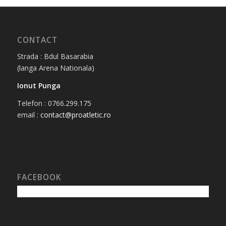
CONTACT
Strada : Bdul Basarabia
(langa Arena Nationala)
Ionut Punga
Telefon : 0766.299.175
email :
contact@proatletic.ro
FACEBOOK