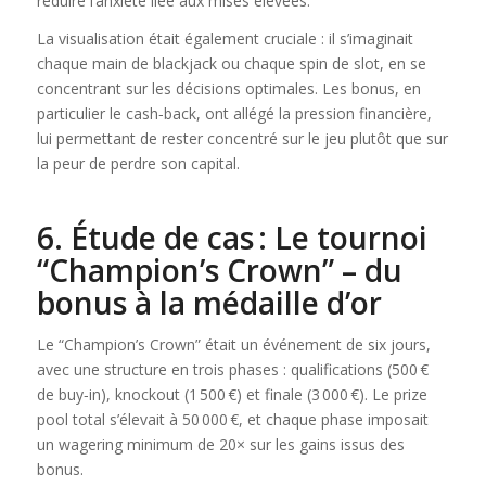
réduire l’anxiété liée aux mises élevées.
La visualisation était également cruciale : il s’imaginait
chaque main de blackjack ou chaque spin de slot, en se
concentrant sur les décisions optimales. Les bonus, en
particulier le cash‑back, ont allégé la pression financière,
lui permettant de rester concentré sur le jeu plutôt que sur
la peur de perdre son capital.
6. Étude de cas : Le tournoi
“Champion’s Crown” – du
bonus à la médaille d’or
Le “Champion’s Crown” était un événement de six jours,
avec une structure en trois phases : qualifications (500 €
de buy‑in), knockout (1 500 €) et finale (3 000 €). Le prize
pool total s’élevait à 50 000 €, et chaque phase imposait
un wagering minimum de 20× sur les gains issus des
bonus.