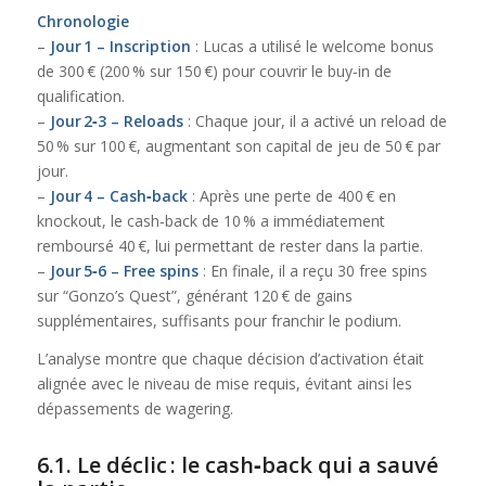
Chronologie
–
Jour 1 – Inscription
: Lucas a utilisé le welcome bonus
de 300 € (200 % sur 150 €) pour couvrir le buy‑in de
qualification.
–
Jour 2‑3 – Reloads
: Chaque jour, il a activé un reload de
50 % sur 100 €, augmentant son capital de jeu de 50 € par
jour.
–
Jour 4 – Cash‑back
: Après une perte de 400 € en
knockout, le cash‑back de 10 % a immédiatement
remboursé 40 €, lui permettant de rester dans la partie.
–
Jour 5‑6 – Free spins
: En finale, il a reçu 30 free spins
sur “Gonzo’s Quest”, générant 120 € de gains
supplémentaires, suffisants pour franchir le podium.
L’analyse montre que chaque décision d’activation était
alignée avec le niveau de mise requis, évitant ainsi les
dépassements de wagering.
6.1. Le déclic : le cash‑back qui a sauvé