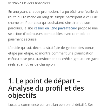
véritables leviers financiers.
En analysant chaque promotion, il a pu bâtir une feuille de
route qui l’a mené du rang de simple participant à celui de
champion. Pour ceux qui souhaitent s’inspirer de son
parcours, le site
casino en ligne paysafecard
propose une
sélection d’opérateurs compatibles avec ce mode de
paiement sécurisé.
L’article qui suit décrit la stratégie de gestion des bonus,
étape par étape, et montre comment une planification
méticuleuse peut transformer des crédits gratuits en gains
réels et en titres de champion.
1. Le point de départ –
Analyse du profil et des
objectifs
Lucas a commencé par un bilan personnel détaillé. Ses