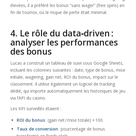
élevées, il a préféré les bonus “sans wager” (free spins) en
fin de tournoi, où le risque de perte était minimal.
4. Le rôle du data‑driven :
analyser les performances
des bonus
Lucas a construit un tableau de suivi sous Google Sheets,
incluant les colonnes suivantes : date, type de bonus, mise
initiale, wagering, gain net, ROI du bonus, impact sur le
classement. Il utilise également un logiciel de tracking
dédié, qui importe automatiquement les historiques de jeu
via l’API du casino.
Les KPI surveillés étaient :
ROI du bonus
: (gain net / mise totale) × 100.
Taux de conversion
: pourcentage de bonus
transformé en fonds réels.