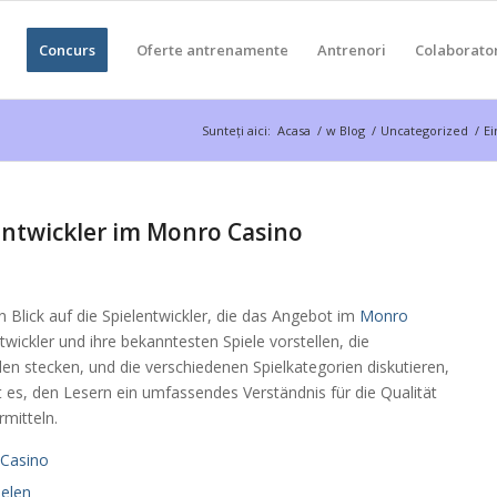
Concurs
Oferte antrenamente
Antrenori
Colaborato
Sunteți aici:
Acasa
/
w Blog
/
Uncategorized
/
Ei
lentwickler im Monro Casino
en Blick auf die Spielentwickler, die das Angebot im
Monro
wickler und ihre bekanntesten Spiele vorstellen, die
len stecken, und die verschiedenen Spielkategorien diskutieren,
st es, den Lesern ein umfassendes Verständnis für die Qualität
rmitteln.
 Casino
ielen