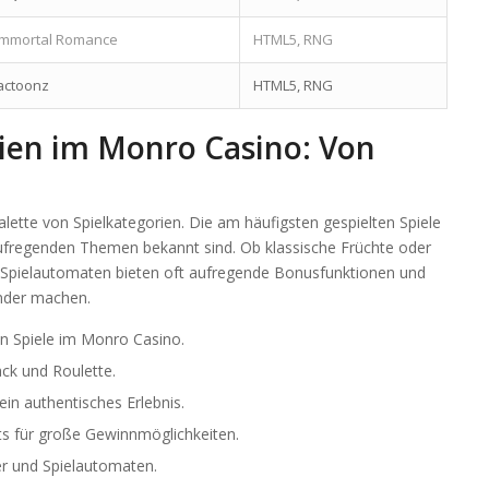
 Immortal Romance
HTML5, RNG
actoonz
HTML5, RNG
rien im Monro Casino: Von
alette von Spielkategorien. Die am häufigsten gespielten Spiele
 aufregenden Themen bekannt sind. Ob klassische Früchte oder
. Spielautomaten bieten oft aufregende Bonusfunktionen und
ender machen.
en Spiele im Monro Casino.
ack und Roulette.
 ein authentisches Erlebnis.
ots für große Gewinnmöglichkeiten.
r und Spielautomaten.