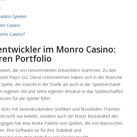
o
Casino-Spielen
nro Casino
onro Casino?
lentwickler im Monro Casino:
ren Portfolio
Spielen, die von renommierten Entwicklern stammen. Zu den
und Play’n GO. Diese Unternehmen haben sich in der Branche
iele, die sowohl in der Grafik als auch in der Spielmechanik
en eigenen Stil und seine eigenen Ansätze in das Spieleschaffen
ssen für die Spieler führt.
en Slots mit beeindruckenden Grafiken und fesselnden Themen.
nd nicht nur beliebt, sondern auch ein fester Bestandteil des
egen hat eine breite Palette von Spielen, die von klassischen
. Ihre Software ist für ihre Stabilität und