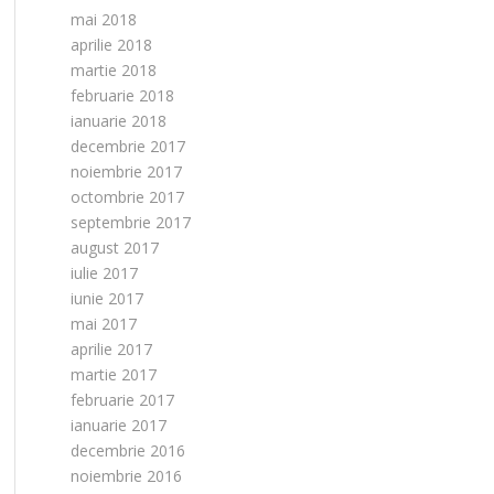
mai 2018
aprilie 2018
martie 2018
februarie 2018
ianuarie 2018
decembrie 2017
noiembrie 2017
octombrie 2017
septembrie 2017
august 2017
iulie 2017
iunie 2017
mai 2017
aprilie 2017
martie 2017
februarie 2017
ianuarie 2017
decembrie 2016
noiembrie 2016