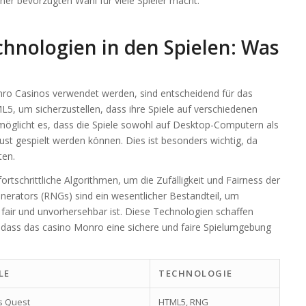
iner bevorzugten Wahl für viele Spieler macht.
hnologien in den Spielen: Was
nro Casinos verwendet werden, sind entscheidend für das
ML5, um sicherzustellen, dass ihre Spiele auf verschiedenen
rmöglicht es, dass die Spiele sowohl auf Desktop-Computern als
ust gespielt werden können. Dies ist besonders wichtig, da
ten.
ortschrittliche Algorithmen, um die Zufälligkeit und Fairness der
erators (RNGs) sind ein wesentlicher Bestandteil, um
s fair und unvorhersehbar ist. Diese Technologien schaffen
, dass das casino Monro eine sichere und faire Spielumgebung
LE
TECHNOLOGIE
s Quest
HTML5, RNG