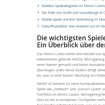
Beliebte Spielkategorien im Monro Casin
Die Rolle von Grafik und Sounddesign in 
Mobile Spiele und ihre Verbreitung im Mo
Zukunftsausblick: Was erwartet uns im M
Die wichtigsten Spie
Ein Überblick über de
Das Monro Casino bietet eine Vielzahl von 
bekanntesten gehören NetEnt, Microgaming 
einen Namen gemacht und bieten innovative Sp
überzeugen. Jedes dieser Studios bringt sein
ein, was zu einer bunten Mischung von Erlebni
NetEnt ist bekannt für seine hochqualitativ
Spiele wie „Starburst” und „Gonzo’s Quest” si
Portfolios im Monro Casino. Microgaming hing
Slots bis hin zu komplexen Tischspielen reichen