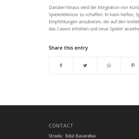
Darüber hinaus wird die Integration von Künstl
Spielerlebnisse zu schaffen. KI kann helfen,
Empfehlungen anzubieten, die auf den Vorlieb
das Casino erhöhen und neue Spieler anzieh
Share this entry
CONTACT
Strada : Bdul Basarabia