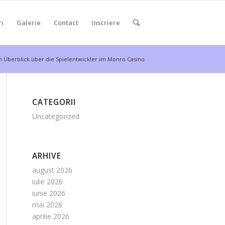
ri
Galerie
Contact
Inscriere
n Überblick über die Spielentwickler im Monro Casino
CATEGORII
Uncategorized
ARHIVE
august 2026
iulie 2026
iunie 2026
mai 2026
aprilie 2026