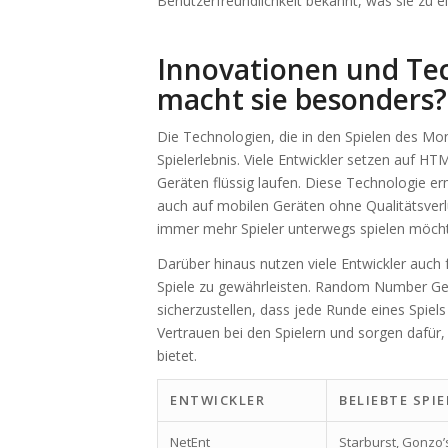
Benutzerfreundlichkeit bekannt, was sie zu e
Innovationen und Tec
macht sie besonders?
Die Technologien, die in den Spielen des Mo
Spielerlebnis. Viele Entwickler setzen auf HT
Geräten flüssig laufen. Diese Technologie e
auch auf mobilen Geräten ohne Qualitätsverl
immer mehr Spieler unterwegs spielen möch
Darüber hinaus nutzen viele Entwickler auch f
Spiele zu gewährleisten. Random Number Gen
sicherzustellen, dass jede Runde eines Spiel
Vertrauen bei den Spielern und sorgen dafür
bietet.
ENTWICKLER
BELIEBTE SPIE
NetEnt
Starburst, Gonzo’