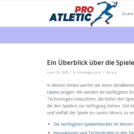
Acasa
Ein Überblick über die Spie
/
/
iunie 30, 2026
în
Uncategorized
de
q q
In diesem Artikel werfen wir einen detailliert
casino
prägen. Wir werden die wichtigsten Ent
Technologien beleuchten, die hinter den Spie
die den Spielern zur Verfügung stehen. Ziel i
und Vielfalt der Spiele im casino Monro zu ve
Die wichtigsten Spielentwickler im Monro
Innovationen und Technologien in den Sp