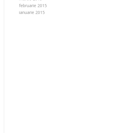
februarie 2015
ianuarie 2015