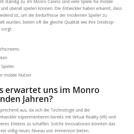
 ständig zu. Im Monro Casino sind viele Spiele für mobile
t und überall spielen können. Die Entwickler haben erkannt, dass
idend ist, um die Bedürfnisse der modernen Spieler zu
kelt wurden, bieten oft die gleiche Qualität wie ihre Desktop-
 sorgt.
chscreens.
ten.
Spieler.
r mobile Nutzer.
s erwartet uns im Monro
nden Jahren?
sprechend aus, da sich die Technologie und die
twickler experimentieren bereits mit Virtual Reality (VR) und
veres Erlebnis zu schaffen. Solche Innovationen könnten das
 ein völlig neues Niveau von Immersion bieten.