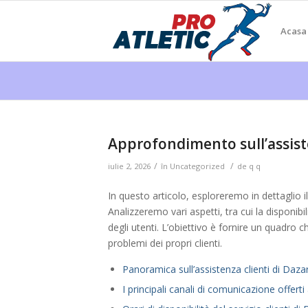
Acasa
Approfondimento sull’assiste
/
/
iulie 2, 2026
în
Uncategorized
de
q q
In questo articolo, esploreremo in dettaglio il
Analizzeremo vari aspetti, tra cui la disponibil
degli utenti. L’obiettivo è fornire un quadro
problemi dei propri clienti.
Panoramica sull’assistenza clienti di Daz
I principali canali di comunicazione offerti 