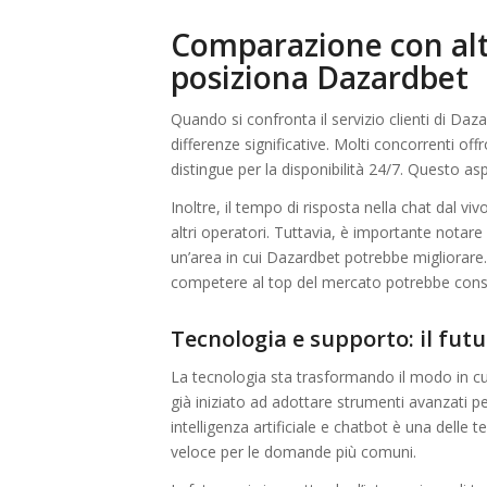
Comparazione con altr
posiziona Dazardbet
Quando si confronta il servizio clienti di Daz
differenze significative. Molti concorrenti of
distingue per la disponibilità 24/7. Questo a
Inoltre, il tempo di risposta nella chat dal v
altri operatori. Tuttavia, è importante notare
un’area in cui Dazardbet potrebbe migliorar
competere al top del mercato potrebbe consid
Tecnologia e supporto: il futur
La tecnologia sta trasformando il modo in cui
già iniziato ad adottare strumenti avanzati per 
intelligenza artificiale e chatbot è una dell
veloce per le domande più comuni.