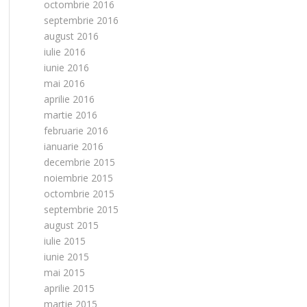
octombrie 2016
septembrie 2016
august 2016
iulie 2016
iunie 2016
mai 2016
aprilie 2016
martie 2016
februarie 2016
ianuarie 2016
decembrie 2015
noiembrie 2015
octombrie 2015
septembrie 2015
august 2015
iulie 2015
iunie 2015
mai 2015
aprilie 2015
martie 2015