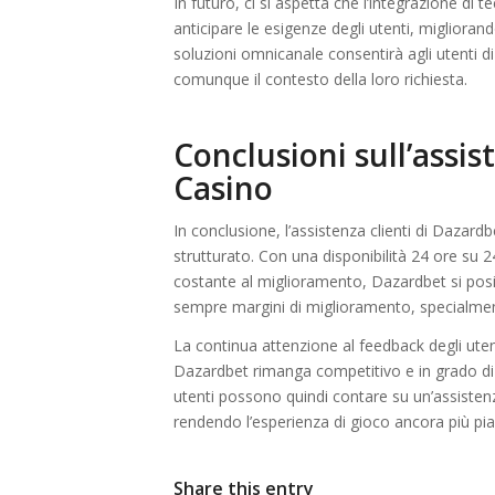
In futuro, ci si aspetta che l’integrazione di 
anticipare le esigenze degli utenti, miglioran
soluzioni omnicanale consentirà agli utenti d
comunque il contesto della loro richiesta.
Conclusioni sull’assis
Casino
In conclusione, l’assistenza clienti di Daza
strutturato. Con una disponibilità 24 ore s
costante al miglioramento, Dazardbet si posi
sempre margini di miglioramento, specialment
La continua attenzione al feedback degli uten
Dazardbet rimanga competitivo e in grado di 
utenti possono quindi contare su un’assistenz
rendendo l’esperienza di gioco ancora più pia
Share this entry