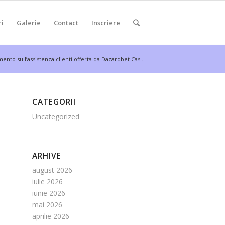
ri
Galerie
Contact
Inscriere
nto sull’assistenza clienti offerta da Dazardbet Cas...
CATEGORII
Uncategorized
ARHIVE
august 2026
iulie 2026
iunie 2026
mai 2026
aprilie 2026