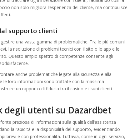
e di tracciare ogni interazione con i clienti, facilitando così la
occio non solo migliora l’esperienza del cliente, ma contribuisce
ferti.
dal supporto clienti
 a gestire una vasta gamma di problematiche. Tra le più comuni
vi, la risoluzione di problemi tecnici con il sito o le app e le
 corso. Questo ampio spettro di competenze consente agli
 soddisfacente.
frontare anche problematiche legate alla sicurezza e alla
he le loro informazioni sono trattate con la massima
ruire un rapporto di fiducia tra il casino e i suoi clienti.
 degli utenti su Dazardbet
onte preziosa di informazioni sulla qualità dell’assistenza
odano la rapidità e la disponibilità del supporto, evidenziando
pi brevi e con professionalità. Tuttavia, come in ogni servizio,