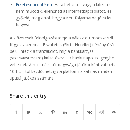
Fizetési probléma:
Ha a befizetés vagy a kifizetés
nem működik, ellenőrizd az internetkapcsolatot, és
győződj meg arról, hogy a KYC folyamatod jóvá lett
hagyva.
A kifizetések feldolgozási ideje a választott módszertől
függ: az azonnali E-walletek (Skrill, Neteller) néhány órán
belül intézik a tranzakciót, míg a bankkártyás
(Visa/Mastercard) kifizetések 1-3 banki napot is igénybe
vehetnek. A minimális tét nagysága játékonként változik,
10 HUF-tól kezdődhet, így a platform alkalmas minden
típusú játékos számára.
Share this entry