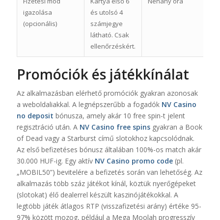
Fizetési mód
Kártya első 6
Néhány óra
igazolása
és utolsó 4
(opcionális)
számjegye
látható. Csak
ellenőrzéskért.
Promóciók és játékkínálat
Az alkalmazásban elérhető promóciók gyakran azonosak
a weboldaliakkal. A legnépszerűbb a fogadók
NV Casino
no deposit
bónusza, amely akár 10 free spin-t jelent
regisztráció után. A
NV Casino free spins
gyakran a Book
of Dead vagy a Starburst című slotokhoz kapcsolódnak.
Az első befizetéses bónusz általában 100%-os match akár
30.000 HUF-ig. Egy aktív
NV Casino promo code
(pl.
„MOBIL50”) bevitelére a befizetés során van lehetőség. Az
alkalmazás több száz játékot kínál, köztük nyerőgépeket
(slotokat) élő dealerrel készült kaszinójátékokkal. A
legtöbb játék átlagos RTP (visszafizetési arány) értéke 95-
97% között mozog, például a Mega Moolah progresszív