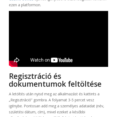
ezen a platformon.
Regisztráció és
dokumentumok feltöltése
A letöltés után nyisd meg az alkalmazást és kattints a
„Regisztráció” gombra. A folyamat 3-5 percet vesz
igénybe. Pontosan add meg a személyes adataidat (név,
születési dátum, cím), mivel ezeket a későbbi