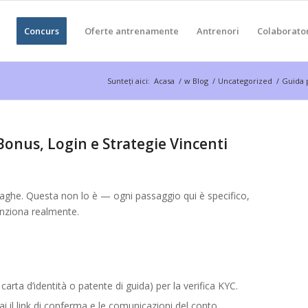
Concurs
Oferte antrenamente
Antrenori
Colaborato
Sunteți aici:
Acasa
/
w Blog
/
Uncategorized
/
Guida p
Bonus, Login e Strategie Vincenti
aghe. Questa non lo è — ogni passaggio qui è specifico,
unziona realmente.
arta d’identità o patente di guida) per la verifica KYC.
rai il link di conferma e le comunicazioni del conto.