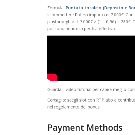
Formula:
Puntata totale = (Deposito + Bon
scommettere l’intero importo di 7.000€. Con u
playthrough è di 7.000€ × (1 – 0,96) = 280€. 
possono ridurre la perdita effettiva.
Guarda il video tutorial per capire meglio com
Consiglio: scegli slot con RTP alto e contribut
nel regolamento del bonus.
Payment Methods