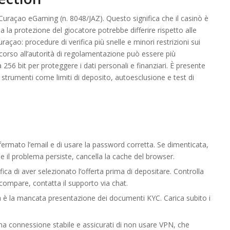
 Curaçao eGaming (n. 8048/JAZ). Questo significa che il casinò è
ma la protezione del giocatore potrebbe differire rispetto alle
çao: procedure di verifica più snelle e minori restrizioni sui
ricorso all’autorità di regolamentazione può essere più
a 256 bit per proteggere i dati personali e finanziari. È presente
strumenti come limiti di deposito, autoesclusione e test di
fermato l’email e di usare la password corretta. Se dimenticata,
 il problema persiste, cancella la cache del browser.
fica di aver selezionato l’offerta prima di depositare. Controlla
compare, contatta il supporto via chat.
è la mancata presentazione dei documenti KYC. Carica subito i
una connessione stabile e assicurati di non usare VPN, che