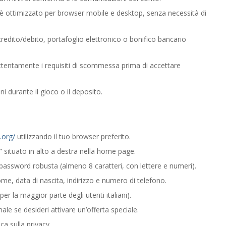
o è ottimizzato per browser mobile e desktop, senza necessità di
redito/debito, portafoglio elettronico o bonifico bancario
 attentamente i requisiti di scommessa prima di accettare
ni durante il gioco o il deposito.
.org/
utilizzando il tuo browser preferito.
ti” situato in alto a destra nella home page.
na password robusta (almeno 8 caratteri, con lettere e numeri).
e, data di nascita, indirizzo e numero di telefono.
per la maggior parte degli utenti italiani).
ale se desideri attivare un’offerta speciale.
ica sulla privacy.