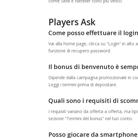
come Skrill e Neteller sono più veloci.
Players Ask
Come posso effettuare il login
Vai alla home page, clicca su “Login” in alto 
funzione di recupero password.
Il bonus di benvenuto è sempr
Dipende dalla campagna promozionale in corso
Leggi i termini prima di depositare.
Quali sono i requisiti di sco
I requisiti variano da offerta a offerta, ma 
sezione “Termini del bonus” nel tuo conto.
Posso giocare da smartphone 