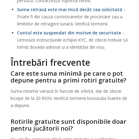
persistă, contactează suportul tehnic.
Suma retrasă este mai mică decât cea solicitată
–
Poate fi din cauza comisioanelor de procesare sau a
limitelor de retragere lunară. Verifică termenii.
Contul este suspendat din motive de securitate
–
Urmează instrucțiunile echipei KYC, de obicei trebuie să
trimiți dovada adresei și a identității din nou.
Întrebări frecvente
Care este suma minimă pe care o pot
depune pentru a primi rotiri gratuite?
Suma minimă variază în funcție de ofertă, dar de obicei
începe de la 20 RON. Verifică termenii bonusului înainte de
a depune.
Rotirile gratuite sunt disponibile doar
pentru jucătorii noi?