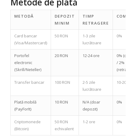
Metode de plată
METODĂ
DEPOZIT
TIMP
COMISI
MINIM
RETRAGERE
Card bancar
50 RON
1-3 zile
0%
(Visa/Mastercard)
lucrătoare
Portofel
20 RON
12-24 ore
0% (depozi
electronic
/ 2%
(Skrill/Neteller)
(retragere
Transfer bancar
100 RON
2-5 zile
10-20 RON
lucrătoare
Plată mobilă
10 RON
N/A (doar
0%
(PayForIt)
depozit)
Criptomonede
50 RON
1-2 ore
0%
(Bitcoin)
echivalent