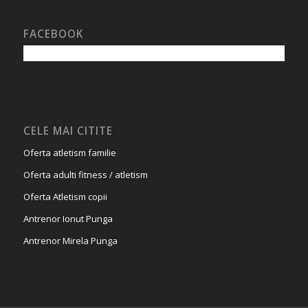
FACEBOOK
CELE MAI CITITE
Oferta atletism familie
Oferta adulti fitness / atletism
Oferta Atletism copii
Antrenor Ionut Punga
Antrenor Mirela Punga