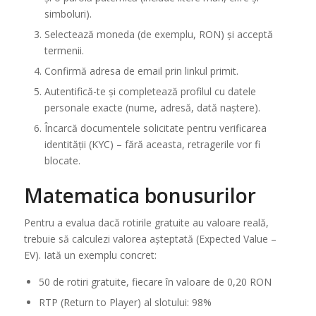
simboluri).
Selectează moneda (de exemplu, RON) și acceptă
termenii.
Confirmă adresa de email prin linkul primit.
Autentifică-te și completează profilul cu datele
personale exacte (nume, adresă, dată naștere).
Încarcă documentele solicitate pentru verificarea
identității (KYC) – fără aceasta, retragerile vor fi
blocate.
Matematica bonusurilor
Pentru a evalua dacă rotirile gratuite au valoare reală,
trebuie să calculezi valorea așteptată (Expected Value –
EV). Iată un exemplu concret:
50 de rotiri gratuite, fiecare în valoare de 0,20 RON
RTP (Return to Player) al slotului: 98%