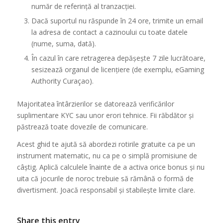
număr de referință al tranzacției.
Dacă suportul nu răspunde în 24 ore, trimite un email
la adresa de contact a cazinoului cu toate datele
(nume, suma, dată).
În cazul în care retragerea depășește 7 zile lucrătoare,
sesizează organul de licențiere (de exemplu, eGaming
Authority Curaçao).
Majoritatea întârzierilor se datorează verificărilor
suplimentare KYC sau unor erori tehnice. Fii răbdător și
păstrează toate dovezile de comunicare.
Acest ghid te ajută să abordezi rotirile gratuite ca pe un
instrument matematic, nu ca pe o simplă promisiune de
câștig. Aplică calculele înainte de a activa orice bonus și nu
uita că jocurile de noroc trebuie să rămână o formă de
divertisment. Joacă responsabil și stabilește limite clare.
Share this entry