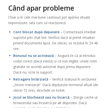
Când apar probleme
Chiar și în cele mai bune cazinouri pot apărea situații
neprevăzute. Iată cum să reacționezi:
Cont blocat după depunere
– Contactează imediat
suportul prin chat live. Verifică dacă ai primit emailuri
privind documente lipsă. De obicei, se rezolvă în 24-48
ore.
Bonusul nu se activează
– Asigură-te că ai introdus
codul corect (dacă există) și că ești eligibil. Unele rotiri
gratuite se acordă automat după prima depunere.
Dacă nu, scrie la support.
Retragere întârziată
– Verifică statusul în secțiunea
„Istoric tranzacții”. Dacă depășește termenul afișat (de
obicei 72 ore), deschide un ticket.
Jocul se blochează sau nu încarcă
– Șterge cache-ul
browserului sau încearcă pe alt dispozitiv. Dacă