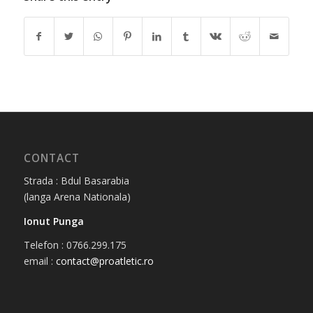
CONTACT
Strada : Bdul Basarabia
(langa Arena Nationala)
Ionut Punga
Telefon : 0766.299.175
email :
contact@proatletic.ro