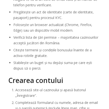
telefon pentru verificare.
Pregătește un act de identitate (carte de identitate,
pașaport) pentru procesul KYC.
Folosește un browser actualizat (Chrome, Firefox,
Edge) sau un dispozitiv mobil modern.
Verifică lista de țări permise – majoritatea cazinourilor
acceptă jucători din România.
Citește termenii și condițiile bonusului înainte de a
activa rotirile gratuite.
Stabilește un buget și nu depăși suma pe care ești
dispus să o pierzi.
Crearea contului
Accesează site-ul cazinoului și apasă butonul
„Înregistrare”.
Completează formularul cu numele, adresa de email
și o parolă puternică (include litere mari, cifre și