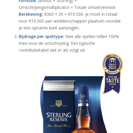
Formule:
(Bonus + Storting) ×
Omschrijvingsmultiplicator = Totale omzetvereiste.
Berekening:
€300 × 35 = €10.500. Je moet in totaal
voor €10.500 aan weddenschappen plaatsen voordat
je een opname kunt aanvragen.
Bijdrage per speltype:
Niet alle spellen tellen 100%
mee voor de omschrijving. Een typische
contributietabel ziet er als volgt uit: