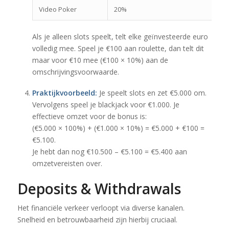
Video Poker
20%
Als je alleen slots speelt, telt elke geïnvesteerde euro
volledig mee. Speel je €100 aan roulette, dan telt dit
maar voor €10 mee (€100 × 10%) aan de
omschrijvingsvoorwaarde.
Praktijkvoorbeeld:
Je speelt slots en zet €5.000 om.
Vervolgens speel je blackjack voor €1.000. Je
effectieve omzet voor de bonus is:
(€5.000 × 100%) + (€1.000 × 10%) = €5.000 + €100 =
€5.100.
Je hebt dan nog €10.500 – €5.100 = €5.400 aan
omzetvereisten over.
Deposits & Withdrawals
Het financiële verkeer verloopt via diverse kanalen.
Snelheid en betrouwbaarheid zijn hierbij cruciaal.