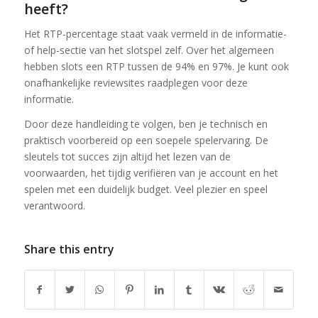
heeft?
Het RTP-percentage staat vaak vermeld in de informatie-
of help-sectie van het slotspel zelf. Over het algemeen
hebben slots een RTP tussen de 94% en 97%. Je kunt ook
onafhankelijke reviewsites raadplegen voor deze
informatie.
Door deze handleiding te volgen, ben je technisch en
praktisch voorbereid op een soepele spelervaring. De
sleutels tot succes zijn altijd het lezen van de
voorwaarden, het tijdig verifiëren van je account en het
spelen met een duidelijk budget. Veel plezier en speel
verantwoord.
Share this entry