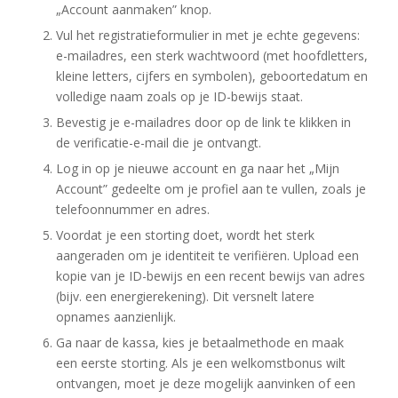
„Account aanmaken” knop.
Vul het registratieformulier in met je echte gegevens:
e-mailadres, een sterk wachtwoord (met hoofdletters,
kleine letters, cijfers en symbolen), geboortedatum en
volledige naam zoals op je ID-bewijs staat.
Bevestig je e-mailadres door op de link te klikken in
de verificatie-e-mail die je ontvangt.
Log in op je nieuwe account en ga naar het „Mijn
Account” gedeelte om je profiel aan te vullen, zoals je
telefoonnummer en adres.
Voordat je een storting doet, wordt het sterk
aangeraden om je identiteit te verifiëren. Upload een
kopie van je ID-bewijs en een recent bewijs van adres
(bijv. een energierekening). Dit versnelt latere
opnames aanzienlijk.
Ga naar de kassa, kies je betaalmethode en maak
een eerste storting. Als je een welkomstbonus wilt
ontvangen, moet je deze mogelijk aanvinken of een