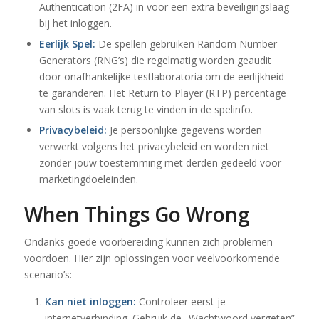
Authentication (2FA) in voor een extra beveiligingslaag
bij het inloggen.
Eerlijk Spel:
De spellen gebruiken Random Number
Generators (RNG’s) die regelmatig worden geaudit
door onafhankelijke testlaboratoria om de eerlijkheid
te garanderen. Het Return to Player (RTP) percentage
van slots is vaak terug te vinden in de spelinfo.
Privacybeleid:
Je persoonlijke gegevens worden
verwerkt volgens het privacybeleid en worden niet
zonder jouw toestemming met derden gedeeld voor
marketingdoeleinden.
When Things Go Wrong
Ondanks goede voorbereiding kunnen zich problemen
voordoen. Hier zijn oplossingen voor veelvoorkomende
scenario’s:
Kan niet inloggen:
Controleer eerst je
internetverbinding. Gebruik de „Wachtwoord vergeten”