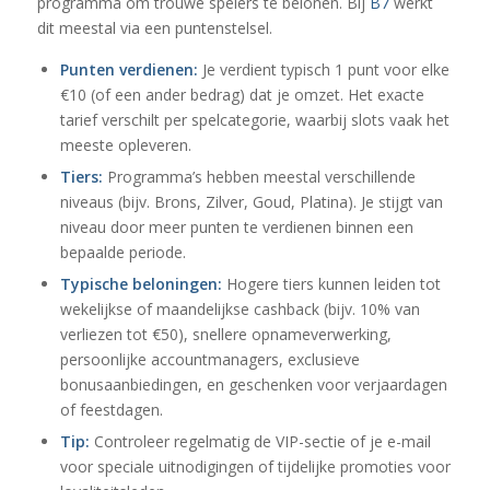
programma om trouwe spelers te belonen. Bij
B7
werkt
dit meestal via een puntenstelsel.
Punten verdienen:
Je verdient typisch 1 punt voor elke
€10 (of een ander bedrag) dat je omzet. Het exacte
tarief verschilt per spelcategorie, waarbij slots vaak het
meeste opleveren.
Tiers:
Programma’s hebben meestal verschillende
niveaus (bijv. Brons, Zilver, Goud, Platina). Je stijgt van
niveau door meer punten te verdienen binnen een
bepaalde periode.
Typische beloningen:
Hogere tiers kunnen leiden tot
wekelijkse of maandelijkse cashback (bijv. 10% van
verliezen tot €50), snellere opnameverwerking,
persoonlijke accountmanagers, exclusieve
bonusaanbiedingen, en geschenken voor verjaardagen
of feestdagen.
Tip:
Controleer regelmatig de VIP-sectie of je e-mail
voor speciale uitnodigingen of tijdelijke promoties voor