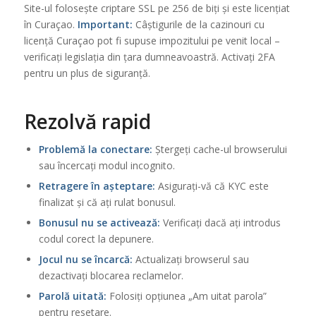
Site-ul folosește criptare SSL pe 256 de biți și este licențiat
în Curaçao.
Important:
Câștigurile de la cazinouri cu
licență Curaçao pot fi supuse impozitului pe venit local –
verificați legislația din țara dumneavoastră. Activați 2FA
pentru un plus de siguranță.
Rezolvă rapid
Problemă la conectare:
Ștergeți cache-ul browserului
sau încercați modul incognito.
Retragere în așteptare:
Asigurați-vă că KYC este
finalizat și că ați rulat bonusul.
Bonusul nu se activează:
Verificați dacă ați introdus
codul corect la depunere.
Jocul nu se încarcă:
Actualizați browserul sau
dezactivați blocarea reclamelor.
Parolă uitată:
Folosiți opțiunea „Am uitat parola”
pentru resetare.