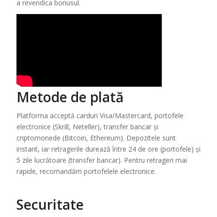
a revendica bonusul.
Metode de plată
Platforma acceptă carduri Visa/Mastercard, portofele
electronice (Skrill, Neteller), transfer bancar și
criptomonede (Bitcoin, Ethereum). Depozitele sunt
instant, iar retragerile durează între 24 de ore (portofele) și
5 zile lucrătoare (transfer bancar). Pentru retrageri mai
rapide, recomandăm portofelele electronice.
Securitate