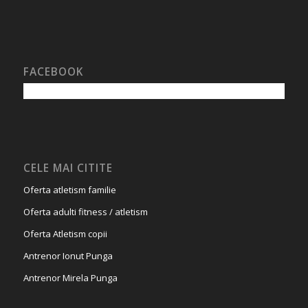
FACEBOOK
CELE MAI CITITE
Oferta atletism familie
Oferta adulti fitness / atletism
Oferta Atletism copii
Antrenor Ionut Punga
Antrenor Mirela Punga