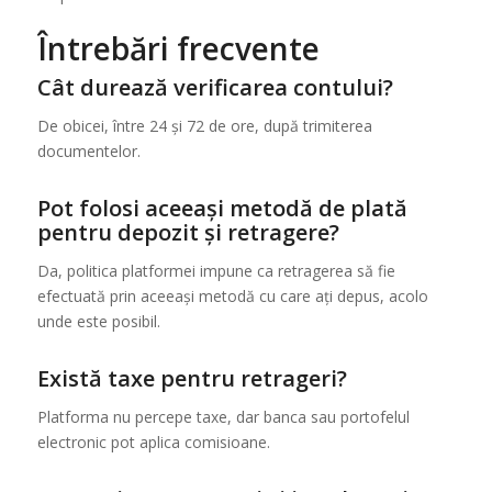
Întrebări frecvente
Cât durează verificarea contului?
De obicei, între 24 și 72 de ore, după trimiterea
documentelor.
Pot folosi aceeași metodă de plată
pentru depozit și retragere?
Da, politica platformei impune ca retragerea să fie
efectuată prin aceeași metodă cu care ați depus, acolo
unde este posibil.
Există taxe pentru retrageri?
Platforma nu percepe taxe, dar banca sau portofelul
electronic pot aplica comisioane.