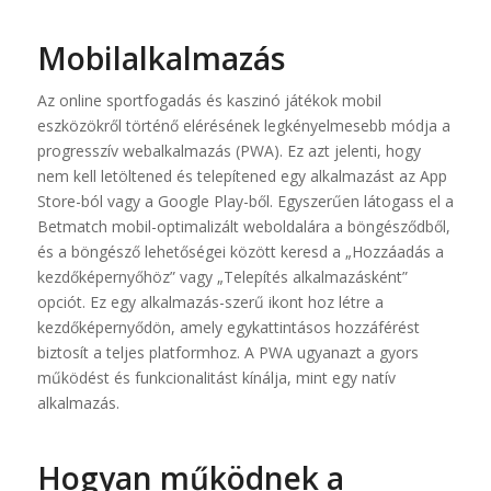
Mobilalkalmazás
Az online sportfogadás és kaszinó játékok mobil
eszközökről történő elérésének legkényelmesebb módja a
progresszív webalkalmazás (PWA). Ez azt jelenti, hogy
nem kell letöltened és telepítened egy alkalmazást az App
Store-ból vagy a Google Play-ből. Egyszerűen látogass el a
Betmatch mobil-optimalizált weboldalára a böngésződből,
és a böngésző lehetőségei között keresd a „Hozzáadás a
kezdőképernyőhöz” vagy „Telepítés alkalmazásként”
opciót. Ez egy alkalmazás-szerű ikont hoz létre a
kezdőképernyődön, amely egykattintásos hozzáférést
biztosít a teljes platformhoz. A PWA ugyanazt a gyors
működést és funkcionalitást kínálja, mint egy natív
alkalmazás.
Hogyan működnek a