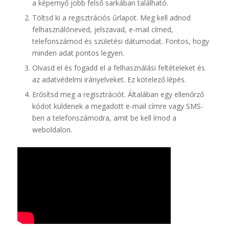
a képernyő jobb felső sarkában található.
Töltsd ki a regisztrációs űrlapot. Meg kell adnod
felhasználóneved, jelszavad, e-mail címed,
telefonszámod és születési dátumodat. Fontos, hogy
minden adat pontos legyen.
Olvasd el és fogadd el a felhasználási feltételeket és
az adatvédelmi irányelveket. Ez kötelező lépés.
Erősítsd meg a regisztrációt. Általában egy ellenőrző
kódot küldenek a megadott e-mail címre vagy SMS-
ben a telefonszámodra, amit be kell írnod a
weboldalon.