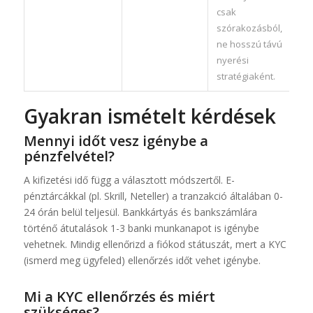
csak
szórakozásból,
ne hosszú távú
nyerési
stratégiaként.
Gyakran ismételt kérdések
Mennyi időt vesz igénybe a
pénzfelvétel?
A kifizetési idő függ a választott módszertől. E-
pénztárcákkal (pl. Skrill, Neteller) a tranzakció általában 0-
24 órán belül teljesül. Bankkártyás és bankszámlára
történő átutalások 1-3 banki munkanapot is igénybe
vehetnek. Mindig ellenőrizd a fiókod státuszát, mert a KYC
(ismerd meg ügyfeled) ellenőrzés időt vehet igénybe.
Mi a KYC ellenőrzés és miért
szükséges?