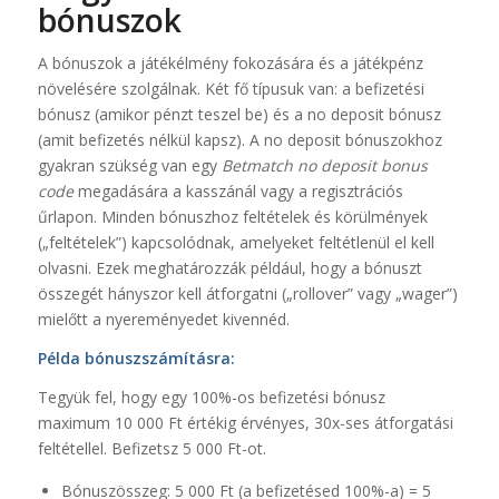
bónuszok
A bónuszok a játékélmény fokozására és a játékpénz
növelésére szolgálnak. Két fő típusuk van: a befizetési
bónusz (amikor pénzt teszel be) és a no deposit bónusz
(amit befizetés nélkül kapsz). A no deposit bónuszokhoz
gyakran szükség van egy
Betmatch no deposit bonus
code
megadására a kasszánál vagy a regisztrációs
űrlapon. Minden bónuszhoz feltételek és körülmények
(„feltételek”) kapcsolódnak, amelyeket feltétlenül el kell
olvasni. Ezek meghatározzák például, hogy a bónuszt
összegét hányszor kell átforgatni („rollover” vagy „wager”)
mielőtt a nyereményedet kivennéd.
Példa bónuszszámításra:
Tegyük fel, hogy egy 100%-os befizetési bónusz
maximum 10 000 Ft értékig érvényes, 30x-ses átforgatási
feltétellel. Befizetsz 5 000 Ft-ot.
Bónuszösszeg: 5 000 Ft (a befizetésed 100%-a) = 5