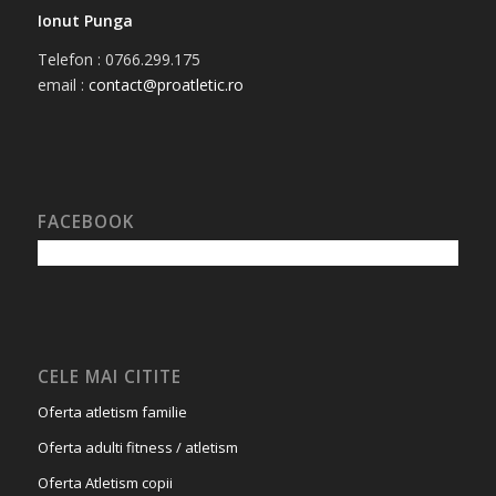
Ionut Punga
Telefon : 0766.299.175
email :
contact@proatletic.ro
FACEBOOK
CELE MAI CITITE
Oferta atletism familie
Oferta adulti fitness / atletism
Oferta Atletism copii