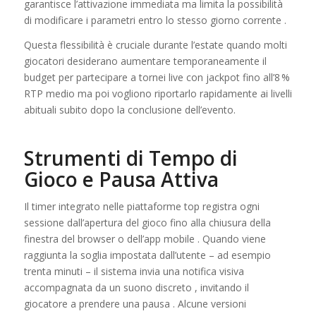
garantisce l’attivazione immediata ma limita la possibilità
di modificare i parametri entro lo stesso giorno corrente .
Questa flessibilità è cruciale durante l’estate quando molti
giocatori desiderano aumentare temporaneamente il
budget per partecipare a tornei live con jackpot fino all’8 %
RTP medio ma poi vogliono riportarlo rapidamente ai livelli
abituali subito dopo la conclusione dell’evento.
Strumenti di Tempo di
Gioco e Pausa Attiva
Il timer integrato nelle piattaforme top registra ogni
sessione dall’apertura del gioco fino alla chiusura della
finestra del browser o dell’app mobile . Quando viene
raggiunta la soglia impostata dall’utente – ad esempio
trenta minuti – il sistema invia una notifica visiva
accompagnata da un suono discreto , invitando il
giocatore a prendere una pausa . Alcune versioni