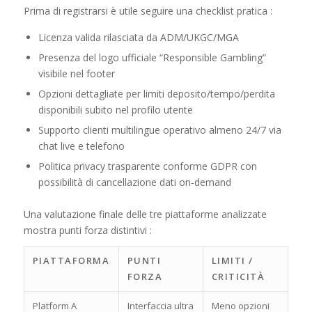
Prima di registrarsi è utile seguire una checklist pratica :
Licenza valida rilasciata da ADM/UKGC/MGA
Presenza del logo ufficiale “Responsible Gambling”
visibile nel footer
Opzioni dettagliate per limiti deposito/tempo/perdita
disponibili subito nel profilo utente
Supporto clienti multilingue operativo almeno 24/7 via
chat live e telefono
Politica privacy trasparente conforme GDPR con
possibilità di cancellazione dati on‑demand
Una valutazione finale delle tre piattaforme analizzate
mostra punti forza distintivi :
PIATTAFORMA
PUNTI
LIMITI /
FORZA
CRITICITÀ
Platform A
Interfaccia ultra
Meno opzioni