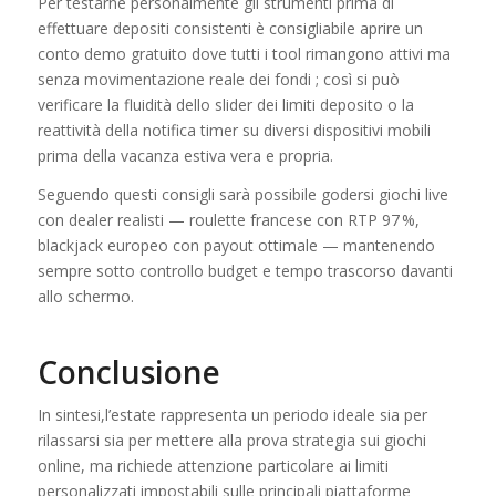
Per testarne personalmente gli strumenti prima di
effettuare depositi consistenti è consigliabile aprire un
conto demo gratuito dove tutti i tool rimangono attivi ma
senza movimentazione reale dei fondi ; così si può
verificare la fluidità dello slider dei limiti deposito o la
reattività della notifica timer su diversi dispositivi mobili
prima della vacanza estiva vera e propria.
Seguendo questi consigli sarà possibile godersi giochi live
con dealer realisti — roulette francese con RTP 97 %,
blackjack europeo con payout ottimale — mantenendo
sempre sotto controllo budget e tempo trascorso davanti
allo schermo.
Conclusione
In sintesi,l’estate rappresenta un periodo ideale sia per
rilassarsi sia per mettere alla prova strategia sui giochi
online, ma richiede attenzione particolare ai limiti
personalizzati impostabili sulle principali piattaforme