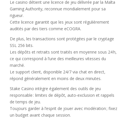
Le casino détient une licence de jeu délivrée par la Malta
Gaming Authority, reconnue mondialement pour sa
rigueur.
Cette licence garantit que les jeux sont régulièrement
audités par des tiers comme eCOGRA.
De plus, les transactions sont protégées par le cryptage
SSL 256 bits.
Les dépôts et retraits sont traités en moyenne sous 24 h,
ce qui correspond à l’une des meilleures vitesses du
marché.
Le support client, disponible 24/7 via chat en direct,
répond généralement en moins de deux minutes.
Stake Casino intègre également des outils de jeu
responsable : limites de dépôt, auto‑exclusion et rappels
de temps de jeu.
Toujours garder à l’esprit de jouer avec modération ; fixez
un budget avant chaque session.