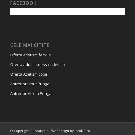
FACEBOOK
CELE MAI CITITE
Oferta atletism familie
Oferta adulti fitness / atletism
Oferta Atletism copii
Antrenor Ionut Punga
Antrenor Mirela Punga
© Copyright - Proatletic -
Webdesign by InfoDC.ro