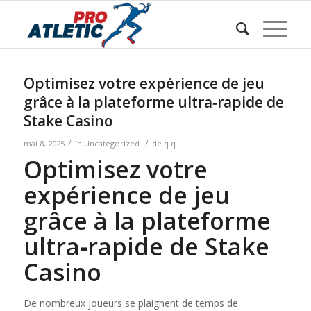
Sunteți aici:
Acasa
/
w Blog
/
Uncategorized
/
Optimisez votre expérience de jeu grâce à la plateforme
ultra‑rapide de S...
Optimisez votre expérience de jeu
grâce à la plateforme ultra‑rapide de
Stake Casino
/
/
mai 8, 2025
în
Uncategorized
de
q q
Optimisez votre
expérience de jeu
grâce à la plateforme
ultra‑rapide de Stake
Casino
De nombreux joueurs se plaignent de temps de