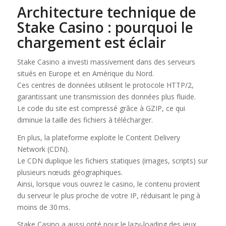
Architecture technique de
Stake Casino : pourquoi le
chargement est éclair
Stake Casino a investi massivement dans des serveurs
situés en Europe et en Amérique du Nord.
Ces centres de données utilisent le protocole HTTP/2,
garantissant une transmission des données plus fluide.
Le code du site est compressé grâce à GZIP, ce qui
diminue la taille des fichiers à télécharger.
En plus, la plateforme exploite le Content Delivery
Network (CDN).
Le CDN duplique les fichiers statiques (images, scripts) sur
plusieurs nœuds géographiques.
Ainsi, lorsque vous ouvrez le casino, le contenu provient
du serveur le plus proche de votre IP, réduisant le ping à
moins de 30 ms.
Stake Casino a aussi opté pour le lazy‑loading des jeux.