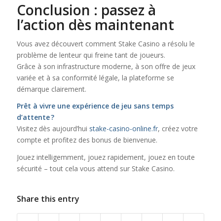
Conclusion : passez à
l’action dès maintenant
Vous avez découvert comment Stake Casino a résolu le
problème de lenteur qui freine tant de joueurs.
Grâce à son infrastructure moderne, à son offre de jeux
variée et à sa conformité légale, la plateforme se
démarque clairement.
Prêt à vivre une expérience de jeu sans temps
d’attente ?
Visitez dès aujourd’hui
stake-casino-online.fr
, créez votre
compte et profitez des bonus de bienvenue.
Jouez intelligemment, jouez rapidement, jouez en toute
sécurité – tout cela vous attend sur Stake Casino.
Share this entry