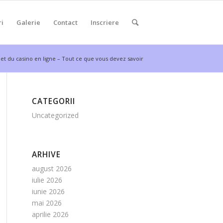
ri
Galerie
Contact
Inscriere
t du casino en ligne – Tout ce que vous devez savoir
CATEGORII
Uncategorized
ARHIVE
august 2026
iulie 2026
iunie 2026
mai 2026
aprilie 2026