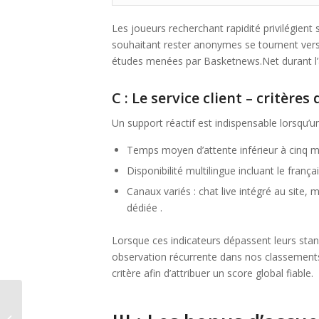
Les joueurs recherchant rapidité privilégient
souhaitant rester anonymes se tournent vers
études menées par Basketnews.Net durant l’
C : Le service client – critères
Un support réactif est indispensable lorsqu’u
Temps moyen d’attente inférieur à cinq m
Disponibilité multilingue incluant le françai
Canaux variés : chat live intégré au site
dédiée .
Lorsque ces indicateurs dépassent leurs stand
observation récurrente dans nos classement
critère afin d’attribuer un score global fiable.
Parier sur le tennis comme un
champion : guide mathématique