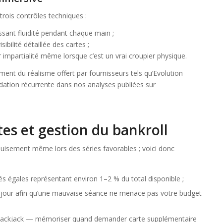
 trois contrôles techniques :
ssant fluidité pendant chaque main ;
bilité détaillée des cartes ;
 impartialité même lorsque c’est un vrai croupier physique.
ment du réalisme offert par fournisseurs tels qu’Evolution
tion récurrente dans nos analyses publiées sur
tes et gestion du bankroll
puisement même lors des séries favorables ; voici donc
és égales représentant environ 1–2 % du total disponible ;
 jour afin qu’une mauvaise séance ne menace pas votre budget
u blackjack — mémoriser quand demander carte supplémentaire