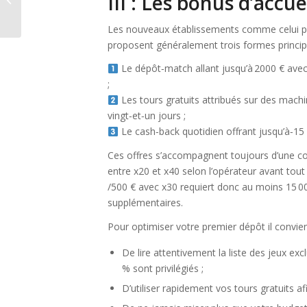
III : Les bonus d’accu
des mises surface‑spécifiques...
Les nouveaux établissements comme celui pr
proposent généralement trois formes principa
Le dépôt‑match allant jusqu’à 2000 € avec 
;
Les tours gratuits attribués sur des mach
vingt‑et‑un jours ;
Le cash‑back quotidien offrant jusqu’à‑15
Ces offres s’accompagnent toujours d’une cond
entre x20 et x40 selon l’opérateur avant tou
/500 € avec x30 requiert donc au moins 15 0
supplémentaires.
Pour optimiser votre premier dépôt il convien
De lire attentivement la liste des jeux ex
% sont privilégiés ;
D’utiliser rapidement vos tours gratuits afi