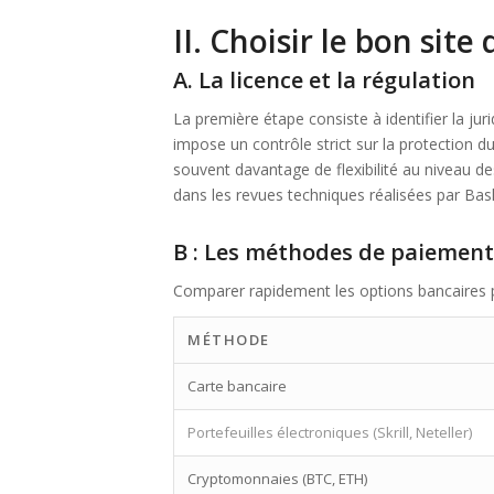
II. Choisir le bon site 
A. La licence et la régulation
La première étape consiste à identifier la juri
impose un contrôle strict sur la protection d
souvent davantage de flexibilité au niveau 
dans les revues techniques réalisées par Bas
B : Les méthodes de paiement
Comparer rapidement les options bancaires pe
MÉTHODE
Carte bancaire
Portefeuilles électroniques (Skrill, Neteller)
Cryptomonnaies (BTC, ETH)