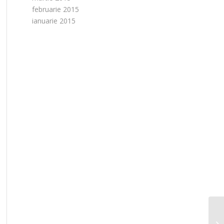
februarie 2015
ianuarie 2015
Ot
On