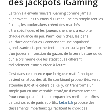
des jackpots iGaming
Le tennis a envahi l’univers iGaming comme jamais
auparavant. Les tournois du Grand Chelem remplissent les
écrans, les bookmakers créent des marchés
ultra‑spécifiques et les joueurs cherchent à exploiter
chaque nuance du jeu. Parmi ces niches, les paris
« surface‑spécifiques » connaissent une popularité
grandissante : ils permettent de miser sur la performance
d’un joueur en fonction du gazon, de la terre battue ou du
dur, alors même que les statistiques diffèrent
radicalement d’une surface à l’autre.
C’est dans ce contexte que la rigueur mathématique
devient un atout décisif. En combinant probabilités, valeur
attendue (EV) et le critère de Kelly, on transforme un
simple pari en une véritable stratégie d’investissement.
Pour ceux qui souhaitent comparer les meilleures offres
de casinos et de paris sportifs,
Letank.fr
propose des
classements impartiaux qui facilitent le choix des