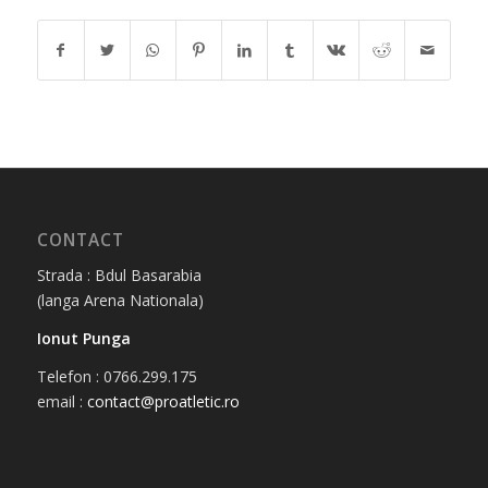
CONTACT
Strada : Bdul Basarabia
(langa Arena Nationala)
Ionut Punga
Telefon : 0766.299.175
email :
contact@proatletic.ro