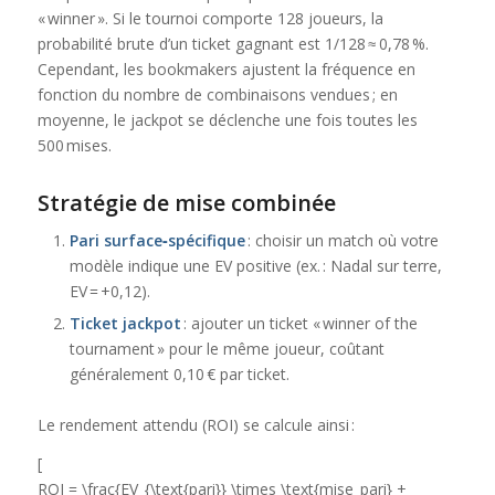
« winner ». Si le tournoi comporte 128 joueurs, la
probabilité brute d’un ticket gagnant est 1/128 ≈ 0,78 %.
Cependant, les bookmakers ajustent la fréquence en
fonction du nombre de combinaisons vendues ; en
moyenne, le jackpot se déclenche une fois toutes les
500 mises.
Stratégie de mise combinée
Pari surface‑spécifique
: choisir un match où votre
modèle indique une EV positive (ex. : Nadal sur terre,
EV = +0,12).
Ticket jackpot
: ajouter un ticket « winner of the
tournament » pour le même joueur, coûtant
généralement 0,10 € par ticket.
Le rendement attendu (ROI) se calcule ainsi :
[
ROI = \frac{EV_{\text{pari}} \times \text{mise_pari} +