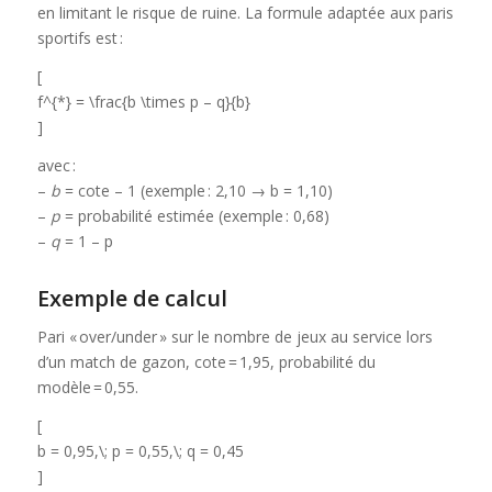
en limitant le risque de ruine. La formule adaptée aux paris
sportifs est :
[
f^{*} = \frac{b \times p – q}{b}
]
avec :
–
b
= cote – 1 (exemple : 2,10 → b = 1,10)
–
p
= probabilité estimée (exemple : 0,68)
–
q
= 1 – p
Exemple de calcul
Pari « over/under » sur le nombre de jeux au service lors
d’un match de gazon, cote = 1,95, probabilité du
modèle = 0,55.
[
b = 0,95,\; p = 0,55,\; q = 0,45
]