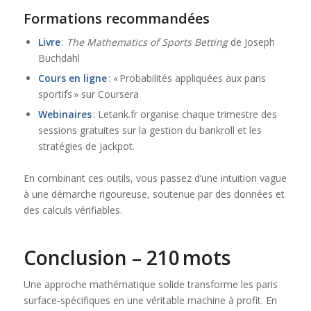
Formations recommandées
Livre
:
The Mathematics of Sports Betting
de Joseph
Buchdahl
Cours en ligne
: « Probabilités appliquées aux paris
sportifs » sur Coursera
Webinaires
: Letank.fr organise chaque trimestre des
sessions gratuites sur la gestion du bankroll et les
stratégies de jackpot.
En combinant ces outils, vous passez d’une intuition vague
à une démarche rigoureuse, soutenue par des données et
des calculs vérifiables.
Conclusion – 210 mots
Une approche mathématique solide transforme les paris
surface‑spécifiques en une véritable machine à profit. En