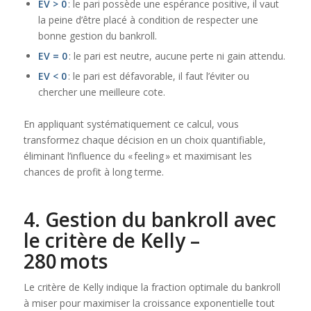
EV > 0
: le pari possède une espérance positive, il vaut
la peine d’être placé à condition de respecter une
bonne gestion du bankroll.
EV = 0
: le pari est neutre, aucune perte ni gain attendu.
EV < 0
: le pari est défavorable, il faut l’éviter ou
chercher une meilleure cote.
En appliquant systématiquement ce calcul, vous
transformez chaque décision en un choix quantifiable,
éliminant l’influence du « feeling » et maximisant les
chances de profit à long terme.
4. Gestion du bankroll avec
le critère de Kelly –
280 mots
Le critère de Kelly indique la fraction optimale du bankroll
à miser pour maximiser la croissance exponentielle tout