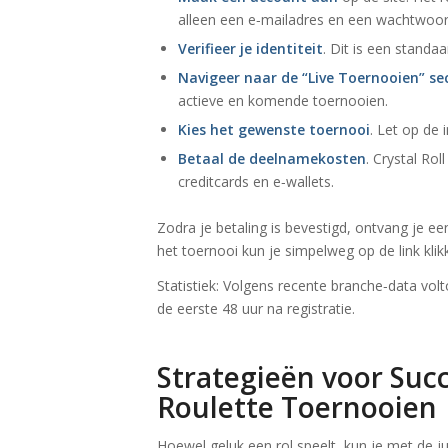
alleen een e‑mailadres en een wachtwoor
Verifieer je identiteit
. Dit is een standa
Navigeer naar de “Live Toernooien” se
actieve en komende toernooien.
Kies het gewenste toernooi
. Let op de 
Betaal de deelnamekosten
. Crystal Ro
creditcards en e‑wallets.
Zodra je betaling is bevestigd, ontvang je ee
het toernooi kun je simpelweg op de link kli
Statistiek: Volgens recente branche‑data vo
de eerste 48 uur na registratie.
Strategieën voor Succ
Roulette Toernooien
Hoewel geluk een rol speelt, kun je met de ju