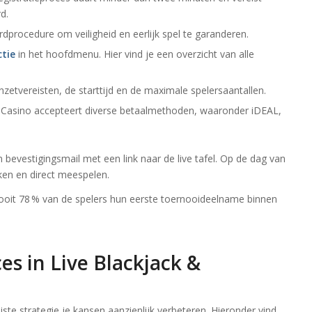
d.
ardprocedure om veiligheid en eerlijk spel te garanderen.
ctie
in het hoofdmenu. Hier vind je een overzicht van alle
inzetvereisten, de starttijd en de maximale spelersaantallen.
ll Casino accepteert diverse betaalmethoden, waaronder iDEAL,
n bevestigingsmail met een link naar de live tafel. Op de dag van
kken en direct meespelen.
ltooit 78 % van de spelers hun eerste toernooideelname binnen
es in Live Blackjack &
iste strategie je kansen aanzienlijk verbeteren. Hieronder vind