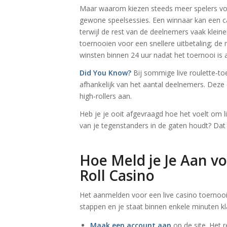
Maar waarom kiezen steeds meer spelers voo
gewone speelsessies. Een winnaar kan een ca
terwijl de rest van de deelnemers vaak kleine
toernooien voor een snellere uitbetaling; de
winsten binnen 24 uur nadat het toernooi is 
Did You Know?
Bij sommige live roulette‑to
afhankelijk van het aantal deelnemers. Deze
high‑rollers aan.
Heb je je ooit afgevraagd hoe het voelt om li
van je tegenstanders in de gaten houdt? Dat 
Hoe Meld je Je Aan vo
Roll Casino
Het aanmelden voor een live casino toernooi 
stappen en je staat binnen enkele minuten k
Maak een account aan
op de site. Het 