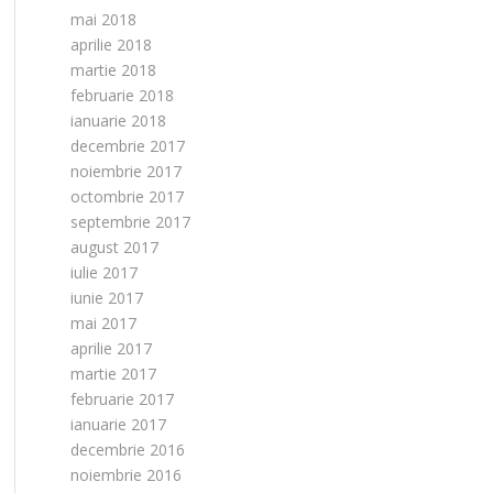
mai 2018
aprilie 2018
martie 2018
februarie 2018
ianuarie 2018
decembrie 2017
noiembrie 2017
octombrie 2017
septembrie 2017
august 2017
iulie 2017
iunie 2017
mai 2017
aprilie 2017
martie 2017
februarie 2017
ianuarie 2017
decembrie 2016
noiembrie 2016