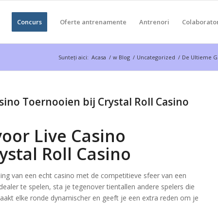
Concurs
Oferte antrenamente
Antrenori
Colaborato
Sunteți aici:
Acasa
/
w Blog
/
Uncategorized
/
De Ultieme Gi
sino Toernooien bij Crystal Roll Casino
voor Live Casino
ystal Roll Casino
ing van een echt casino met de competitieve sfeer van een
dealer te spelen, sta je tegenover tientallen andere spelers die
maakt elke ronde dynamischer en geeft je een extra reden om je