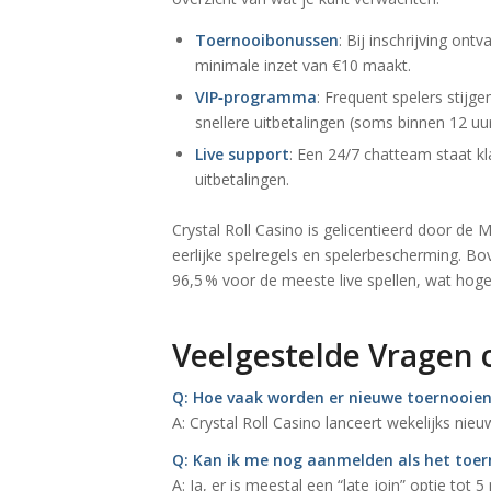
Toernooibonussen
: Bij inschrijving on
minimale inzet van €10 maakt.
VIP‑programma
: Frequent spelers stijg
snellere uitbetalingen (soms binnen 12 u
Live support
: Een 24/7 chatteam staat kl
uitbetalingen.
Crystal Roll Casino is gelicentieerd door de
eerlijke spelregels en spelerbescherming. B
96,5 % voor de meeste live spellen, wat hoge
Veelgestelde Vragen 
Q: Hoe vaak worden er nieuwe toernooie
A: Crystal Roll Casino lanceert wekelijks nieu
Q: Kan ik me nog aanmelden als het toer
A: Ja, er is meestal een “late join” optie tot 