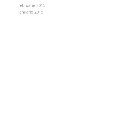
februarie 2015
ianuarie 2015