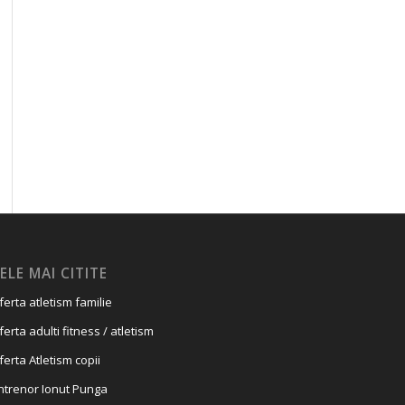
ELE MAI CITITE
ferta atletism familie
ferta adulti fitness / atletism
ferta Atletism copii
ntrenor Ionut Punga