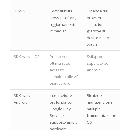
HTML5
Compatibilità
Dipende dal
cross‑platform;
browser;
aggiornamenti
limitazioni
immediati
grafiche su
device molto
vecchi
SDK nativo iOS
Prestazioni
Sviluppo
ottimizzate;
separato per
accesso
Android
completo alle API
biometriche
SDK nativo
Integrazione
Richiede
Android
profonda con
manutenzione
Google Play
multipla;
Services;
frammentazione
supporto ampio
OS
hardware