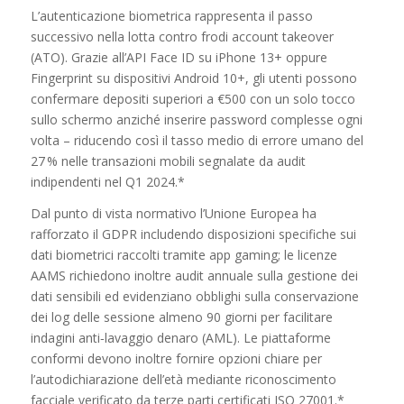
L’autenticazione biometrica rappresenta il passo
successivo nella lotta contro frodi account takeover
(ATO). Grazie all’API Face ID su iPhone 13+ oppure
Fingerprint su dispositivi Android 10+, gli utenti possono
confermare depositi superiori a €500 con un solo tocco
sullo schermo anziché inserire password complesse ogni
volta – riducendo così il tasso medio di errore umano del
27 % nelle transazioni mobili segnalate da audit
indipendenti nel Q1 2024.*
Dal punto di vista normativo l’Unione Europea ha
rafforzato il GDPR includendo disposizioni specifiche sui
dati biometrici raccolti tramite app gaming; le licenze
AAMS richiedono inoltre audit annuale sulla gestione dei
dati sensibili ed evidenziano obblighi sulla conservazione
dei log delle sessione almeno 90 giorni per facilitare
indagini anti‑lavaggio denaro (AML). Le piattaforme
conformi devono inoltre fornire opzioni chiare per
l’autodichiarazione dell’età mediante riconoscimento
facciale verificato da terze parti certificati ISO 27001.*