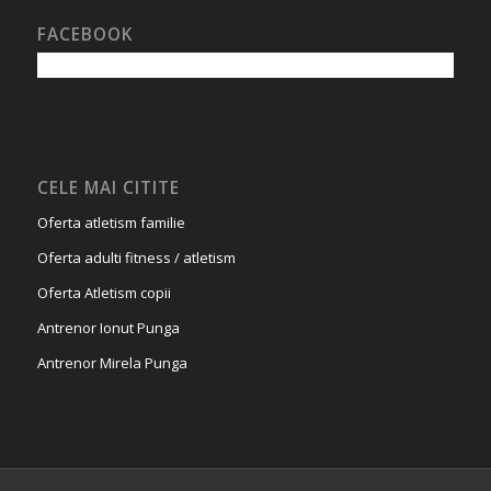
FACEBOOK
CELE MAI CITITE
Oferta atletism familie
Oferta adulti fitness / atletism
Oferta Atletism copii
Antrenor Ionut Punga
Antrenor Mirela Punga