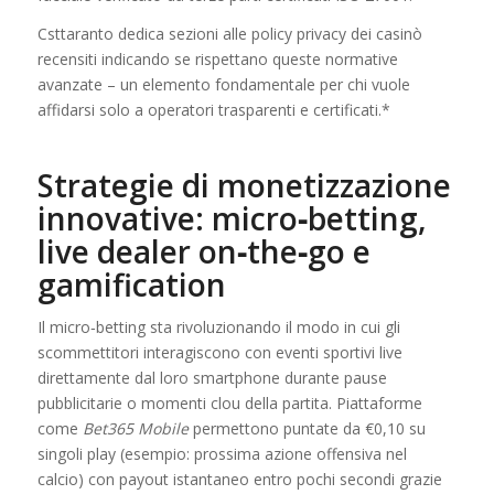
Csttaranto dedica sezioni alle policy privacy dei casinò
recensiti indicando se rispettano queste normative
avanzate – un elemento fondamentale per chi vuole
affidarsi solo a operatori trasparenti e certificati.*
Strategie di monetizzazione
innovative: micro‑betting,
live dealer on‑the‑go e
gamification
Il micro‑betting sta rivoluzionando il modo in cui gli
scommettitori interagiscono con eventi sportivi live
direttamente dal loro smartphone durante pause
pubblicitarie o momenti clou della partita. Piattaforme
come
Bet365 Mobile
permettono puntate da €0,10 su
singoli play (esempio: prossima azione offensiva nel
calcio) con payout istantaneo entro pochi secondi grazie