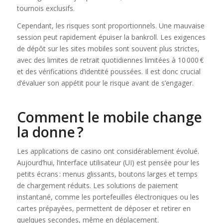
tournois exclusifs.
Cependant, les risques sont proportionnels. Une mauvaise
session peut rapidement épuiser la bankroll. Les exigences
de dépôt sur les sites mobiles sont souvent plus strictes,
avec des limites de retrait quotidiennes limitées à 10 000 €
et des vérifications d’identité poussées. Il est donc crucial
d’évaluer son appétit pour le risque avant de s’engager.
Comment le mobile change
la donne ?
Les applications de casino ont considérablement évolué.
Aujourd’hui, l’interface utilisateur (UI) est pensée pour les
petits écrans : menus glissants, boutons larges et temps
de chargement réduits. Les solutions de paiement
instantané, comme les portefeuilles électroniques ou les
cartes prépayées, permettent de déposer et retirer en
quelques secondes, même en déplacement.