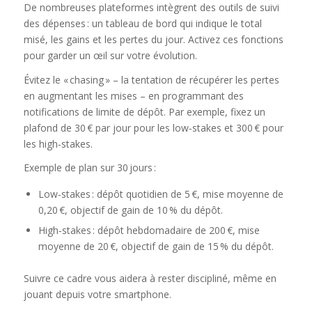
De nombreuses plateformes intègrent des outils de suivi
des dépenses : un tableau de bord qui indique le total
misé, les gains et les pertes du jour. Activez ces fonctions
pour garder un œil sur votre évolution.
Évitez le « chasing » – la tentation de récupérer les pertes
en augmentant les mises – en programmant des
notifications de limite de dépôt. Par exemple, fixez un
plafond de 30 € par jour pour les low‑stakes et 300 € pour
les high‑stakes.
Exemple de plan sur 30 jours :
Low‑stakes : dépôt quotidien de 5 €, mise moyenne de
0,20 €, objectif de gain de 10 % du dépôt.
High‑stakes : dépôt hebdomadaire de 200 €, mise
moyenne de 20 €, objectif de gain de 15 % du dépôt.
Suivre ce cadre vous aidera à rester discipliné, même en
jouant depuis votre smartphone.