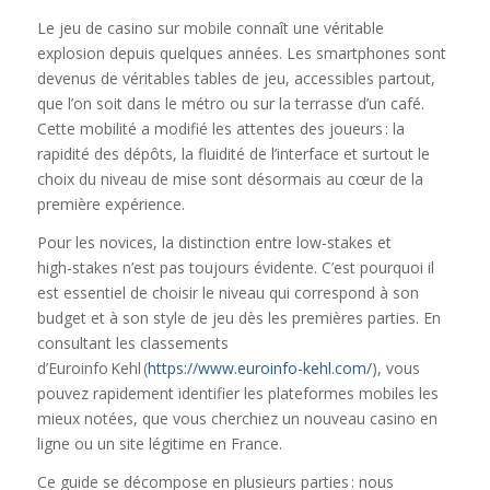
Le jeu de casino sur mobile connaît une véritable
explosion depuis quelques années. Les smartphones sont
devenus de véritables tables de jeu, accessibles partout,
que l’on soit dans le métro ou sur la terrasse d’un café.
Cette mobilité a modifié les attentes des joueurs : la
rapidité des dépôts, la fluidité de l’interface et surtout le
choix du niveau de mise sont désormais au cœur de la
première expérience.
Pour les novices, la distinction entre low‑stakes et
high‑stakes n’est pas toujours évidente. C’est pourquoi il
est essentiel de choisir le niveau qui correspond à son
budget et à son style de jeu dès les premières parties. En
consultant les classements
d’Euroinfo Kehl (
https://www.euroinfo-kehl.com/
), vous
pouvez rapidement identifier les plateformes mobiles les
mieux notées, que vous cherchiez un nouveau casino en
ligne ou un site légitime en France.
Ce guide se décompose en plusieurs parties : nous