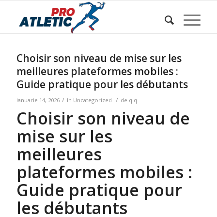
Sunteți aici:
Acasa
/
w Blog
/
Uncategorized
/
Choisir son niveau de mise sur les meilleures plateformes
mobiles : Guide...
Choisir son niveau de mise sur les
meilleures plateformes mobiles :
Guide pratique pour les débutants
/
/
ianuarie 14, 2026
în
Uncategorized
de
q q
Choisir son niveau de
mise sur les
meilleures
plateformes mobiles :
Guide pratique pour
les débutants