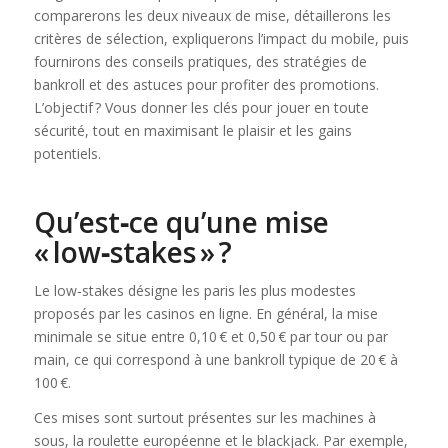
comparerons les deux niveaux de mise, détaillerons les
critères de sélection, expliquerons l’impact du mobile, puis
fournirons des conseils pratiques, des stratégies de
bankroll et des astuces pour profiter des promotions.
L’objectif ? Vous donner les clés pour jouer en toute
sécurité, tout en maximisant le plaisir et les gains
potentiels.
Qu’est‑ce qu’une mise
« low‑stakes » ?
Le low‑stakes désigne les paris les plus modestes
proposés par les casinos en ligne. En général, la mise
minimale se situe entre 0,10 € et 0,50 € par tour ou par
main, ce qui correspond à une bankroll typique de 20 € à
100 €.
Ces mises sont surtout présentes sur les machines à
sous, la roulette européenne et le blackjack. Par exemple,