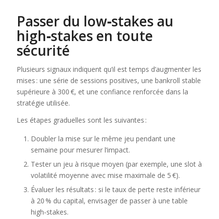
Passer du low‑stakes au
high‑stakes en toute
sécurité
Plusieurs signaux indiquent qu’il est temps d’augmenter les
mises : une série de sessions positives, une bankroll stable
supérieure à 300 €, et une confiance renforcée dans la
stratégie utilisée.
Les étapes graduelles sont les suivantes :
Doubler la mise sur le même jeu pendant une
semaine pour mesurer l’impact.
Tester un jeu à risque moyen (par exemple, une slot à
volatilité moyenne avec mise maximale de 5 €).
Évaluer les résultats : si le taux de perte reste inférieur
à 20 % du capital, envisager de passer à une table
high‑stakes.