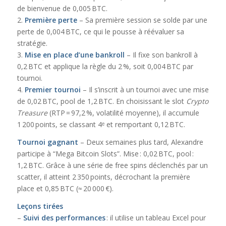
de bienvenue de 0,005 BTC.
2.
Première perte
– Sa première session se solde par une
perte de 0,004 BTC, ce qui le pousse à réévaluer sa
stratégie.
3.
Mise en place d’une bankroll
– Il fixe son bankroll à
0,2 BTC et applique la règle du 2 %, soit 0,004 BTC par
tournoi.
4.
Premier tournoi
– Il s’inscrit à un tournoi avec une mise
de 0,02 BTC, pool de 1,2 BTC. En choisissant le slot
Crypto
Treasure
(RTP = 97,2 %, volatilité moyenne), il accumule
1 200 points, se classant 4ᵉ et remportant 0,12 BTC.
Tournoi gagnant
– Deux semaines plus tard, Alexandre
participe à “Mega Bitcoin Slots”. Mise : 0,02 BTC, pool :
1,2 BTC. Grâce à une série de free spins déclenchés par un
scatter, il atteint 2 350 points, décrochant la première
place et 0,85 BTC (≈ 20 000 €).
Leçons tirées
–
Suivi des performances
: il utilise un tableau Excel pour