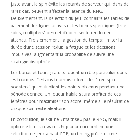
juste avant le spin évite les retards de serveur qui, dans de
rares cas, peuvent affecter la latence du RNG.
Deuxièmement, la sélection du jeu : connaître les tables de
paiement, les lignes actives et les bonus spécifiques (free
spins, multipliers) permet d’optimiser le rendement
attendu. Troisièmement, la gestion du temps : limiter la
durée d’une session réduit la fatigue et les décisions
impulsives, augmentant la probabilité de suivre une
stratégie disciplinée.
Les bonus et tours gratuits jouent un rôle particulier dans
les tournois. Certains tournois offrent des “free spin
boosters” qui multiplient les points obtenus pendant une
période donnée. Un joueur habile saura profiter de ces
fenêtres pour maximiser son score, même si le résultat de
chaque spin reste aléatoire.
En conclusion, le skill ne « maîtrise » pas le RNG, mais il
optimise le risk‑reward. Un joueur qui combine une
sélection de jeux à haut RTP, un timing précis et une