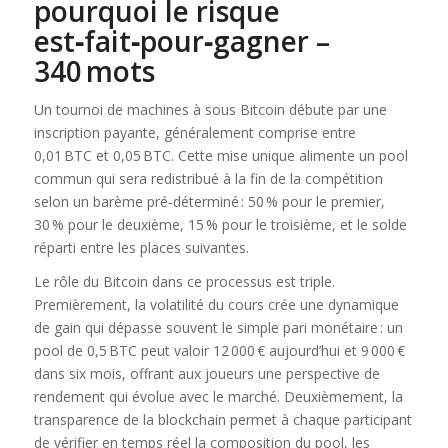
pourquoi le risque
est‑fait‑pour‑gagner –
340 mots
Un tournoi de machines à sous Bitcoin débute par une
inscription payante, généralement comprise entre
0,01 BTC et 0,05 BTC. Cette mise unique alimente un pool
commun qui sera redistribué à la fin de la compétition
selon un barème pré‑déterminé : 50 % pour le premier,
30 % pour le deuxième, 15 % pour le troisième, et le solde
réparti entre les places suivantes.
Le rôle du Bitcoin dans ce processus est triple.
Premièrement, la volatilité du cours crée une dynamique
de gain qui dépasse souvent le simple pari monétaire : un
pool de 0,5 BTC peut valoir 12 000 € aujourd’hui et 9 000 €
dans six mois, offrant aux joueurs une perspective de
rendement qui évolue avec le marché. Deuxièmement, la
transparence de la blockchain permet à chaque participant
de vérifier en temps réel la composition du pool, les