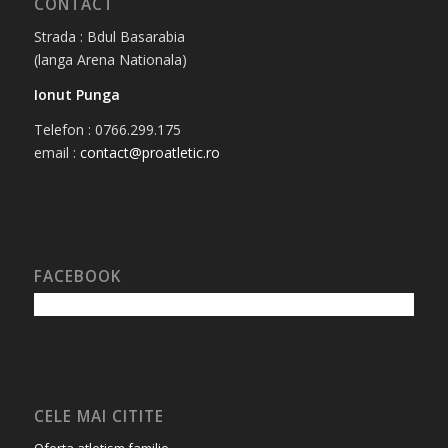
CONTACT
Strada : Bdul Basarabia
(langa Arena Nationala)
Ionut Punga
Telefon : 0766.299.175
email :
contact@proatletic.ro
FACEBOOK
CELE MAI CITITE
Oferta atletism familie