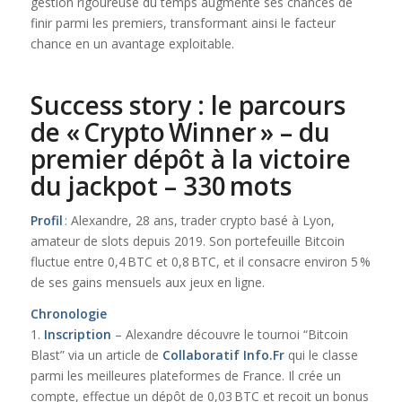
gestion rigoureuse du temps augmente ses chances de
finir parmi les premiers, transformant ainsi le facteur
chance en un avantage exploitable.
Success story : le parcours
de « Crypto Winner » – du
premier dépôt à la victoire
du jackpot – 330 mots
Profil
: Alexandre, 28 ans, trader crypto basé à Lyon,
amateur de slots depuis 2019. Son portefeuille Bitcoin
fluctue entre 0,4 BTC et 0,8 BTC, et il consacre environ 5 %
de ses gains mensuels aux jeux en ligne.
Chronologie
1.
Inscription
– Alexandre découvre le tournoi “Bitcoin
Blast” via un article de
Collaboratif Info.Fr
qui le classe
parmi les meilleures plateformes de France. Il crée un
compte, effectue un dépôt de 0,03 BTC et reçoit un bonus