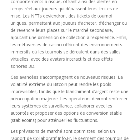
comportements à risque, offrant ainsi des alertes en
temps réel aux joueurs qui dépassent leurs limites de
mise. Les NFTs deviendront des tickets de tournoi
uniques, permettant aux joueurs d’acheter, d’échanger ou
de revendre leurs places sur le marché secondaire,
ajoutant une dimension de collection à l’expérience. Enfin,
les métaverses de casino offriront des environnements
immersifs où les tournois se déroulent dans des salles
virtuelles, avec des avatars interactifs et des effets
sonores 3D.
Ces avancées s’accompagnent de nouveaux risques. La
volatilité extrême du Bitcoin peut rendre les pools
imprévisibles, tandis que le blanchiment d’argent reste une
préoccupation majeure. Les opérateurs devront renforcer
leurs systèmes de surveillance, collaborer avec les
autorités et proposer des options de conversion stable
(stablecoins) pour atténuer les fluctuations.
Les prévisions de marché sont optimistes : selon un
rapport de Collaboratif Info.Fr, le segment des tournois de