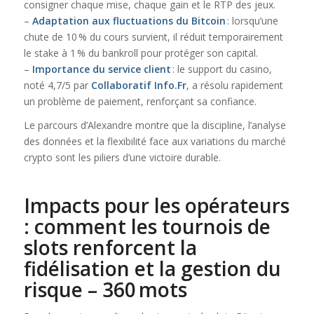
consigner chaque mise, chaque gain et le RTP des jeux.
–
Adaptation aux fluctuations du Bitcoin
: lorsqu’une
chute de 10 % du cours survient, il réduit temporairement
le stake à 1 % du bankroll pour protéger son capital.
–
Importance du service client
: le support du casino,
noté 4,7/5 par
Collaboratif Info.Fr
, a résolu rapidement
un problème de paiement, renforçant sa confiance.
Le parcours d’Alexandre montre que la discipline, l’analyse
des données et la flexibilité face aux variations du marché
crypto sont les piliers d’une victoire durable.
Impacts pour les opérateurs
: comment les tournois de
slots renforcent la
fidélisation et la gestion du
risque – 360 mots