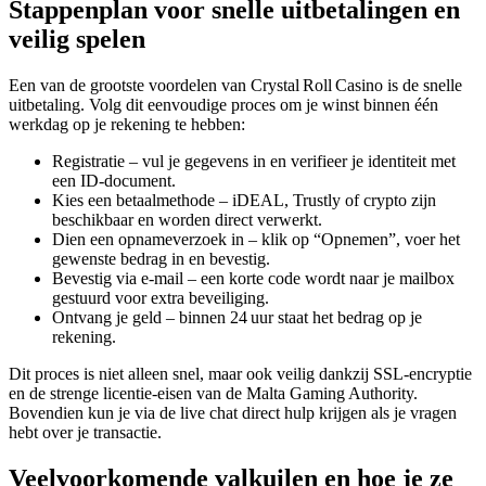
Stappenplan voor snelle uitbetalingen en
veilig spelen
Een van de grootste voordelen van Crystal Roll Casino is de snelle
uitbetaling. Volg dit eenvoudige proces om je winst binnen één
werkdag op je rekening te hebben:
Registratie – vul je gegevens in en verifieer je identiteit met
een ID‑document.
Kies een betaalmethode – iDEAL, Trustly of crypto zijn
beschikbaar en worden direct verwerkt.
Dien een opnameverzoek in – klik op “Opnemen”, voer het
gewenste bedrag in en bevestig.
Bevestig via e‑mail – een korte code wordt naar je mailbox
gestuurd voor extra beveiliging.
Ontvang je geld – binnen 24 uur staat het bedrag op je
rekening.
Dit proces is niet alleen snel, maar ook veilig dankzij SSL‑encryptie
en de strenge licentie‑eisen van de Malta Gaming Authority.
Bovendien kun je via de live chat direct hulp krijgen als je vragen
hebt over je transactie.
Veelvoorkomende valkuilen en hoe je ze