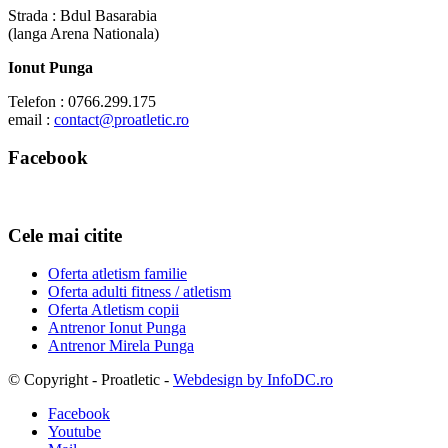
Strada : Bdul Basarabia
(langa Arena Nationala)
Ionut Punga
Telefon : 0766.299.175
email :
contact@proatletic.ro
Facebook
Cele mai citite
Oferta atletism familie
Oferta adulti fitness / atletism
Oferta Atletism copii
Antrenor Ionut Punga
Antrenor Mirela Punga
© Copyright - Proatletic -
Webdesign by InfoDC.ro
Facebook
Youtube