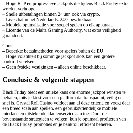
– Hoge RTP en progressieve jackpots die tijdens Black Friday extra
worden verhoogd.
– Snelle uitbetalingen binnen 24 uur, ook via crypto.
– Live chat in het Nederlands, 24/7 beschikbaar.
– Mobiele optimalisatie voor soepel spelen op elk apparaat.
– Licentie van de Malta Gaming Authority, wat extra veiligheid
garandeert.
Cons:
– Beperkte betaalmethoden voor spelers buiten de EU.
– Hoge volatiliteit bij sommige jackpot‑slots kan een grotere
bankroll vereisen.
– Geen fysieke vestigingen – alleen online beschikbaar.
Conclusie & volgende stappen
Black Friday biedt een unieke kans om enorme jackpot‑winsten te
behalen, mits je kiest voor een platform dat transparant, veilig en
snel is. Crystal Roll Casino voldoet aan al deze criteria en voegt daar
een breed scala aan spellen, een gebruiksvriendelijke mobiele
interface en uitstekende klantenservice aan toe. Door de
bovenstaande strategieën te volgen, kun je optimaal profiteren van
de Black Friday‑promoties en je bankroll efficiënt beheren.