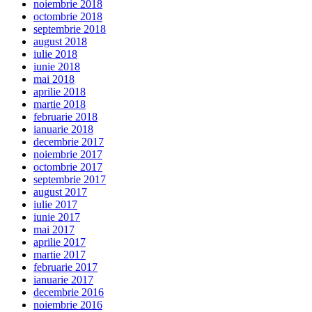
noiembrie 2018
octombrie 2018
septembrie 2018
august 2018
iulie 2018
iunie 2018
mai 2018
aprilie 2018
martie 2018
februarie 2018
ianuarie 2018
decembrie 2017
noiembrie 2017
octombrie 2017
septembrie 2017
august 2017
iulie 2017
iunie 2017
mai 2017
aprilie 2017
martie 2017
februarie 2017
ianuarie 2017
decembrie 2016
noiembrie 2016