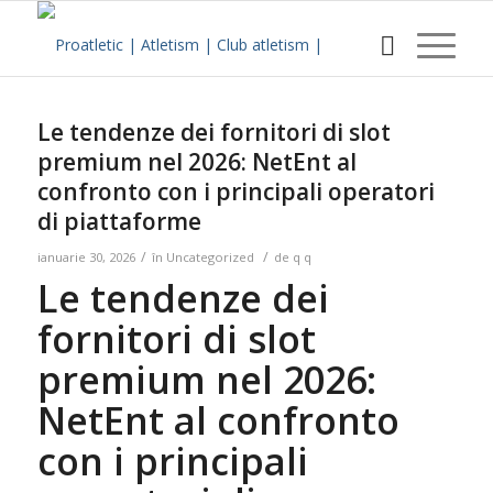
Sunteți aici:
Acasa
/
w Blog
/
Uncategorized
/
Le tendenze dei fornitori di slot premium nel 2026: NetEnt al
confronto...
Le tendenze dei fornitori di slot
premium nel 2026: NetEnt al
confronto con i principali operatori
di piattaforme
/
/
ianuarie 30, 2026
în
Uncategorized
de
q q
Le tendenze dei
fornitori di slot
premium nel 2026:
NetEnt al confronto
con i principali