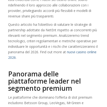
ridefinendo il loro approccio alle collaborazioni con i
provider, privilegiando accordi più flessibili e modelli di
revenue share più trasparenti.
Questo articolo ha l’obiettivo di valutare le strategie di
partnership adottate da NetEnt rispetto ai concorrenti più
rilevanti nel segmento premium. Analizzeremo trend
tecnologici, criteri regolamentari e metriche operative per
individuare le opportunità e i rischi che caratterizzeranno il
panorama del 2026. Find out more at
nuovi casino online
2026
.
Panorama delle
piattaforme leader nel
segmento premium
Le piattaforme che dominano l’offerta di slot premium
includono Betsson Group, LeoVegas, Mr Green e