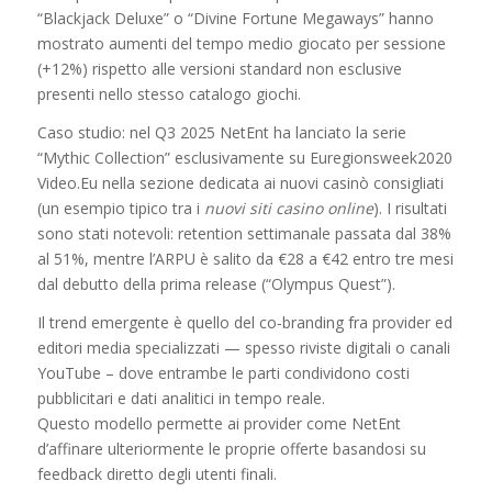
“Blackjack Deluxe” o “Divine Fortune Megaways” hanno
mostrato aumenti del tempo medio giocato per sessione
(+12%) rispetto alle versioni standard non esclusive
presenti nello stesso catalogo giochi.
Caso studio: nel Q3 2025 NetEnt ha lanciato la serie
“Mythic Collection” esclusivamente su Euregionsweek2020
Video.Eu nella sezione dedicata ai nuovi casinò consigliati
(un esempio tipico tra i
nuovi siti casino online
). I risultati
sono stati notevoli: retention settimanale passata dal 38%
al 51%, mentre l’ARPU è salito da €28 a €42 entro tre mesi
dal debutto della prima release (“Olympus Quest”).
Il trend emergente è quello del co‑branding fra provider ed
editori media specializzati — spesso riviste digitali o canali
YouTube – dove entrambe le parti condividono costi
pubblicitari e dati analitici in tempo reale.
Questo modello permette ai provider come NetEnt
d’affinare ulteriormente le proprie offerte basandosi su
feedback diretto degli utenti finali.