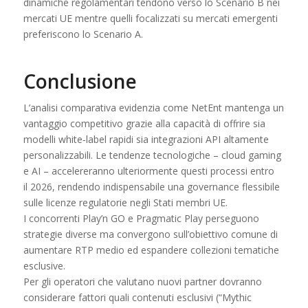
dinamiche regolamentari tendono verso lo Scenario B nei
mercati UE mentre quelli focalizzati su mercati emergenti
preferiscono lo Scenario A.
Conclusione
L’analisi comparativa evidenzia come NetEnt mantenga un
vantaggio competitivo grazie alla capacità di offrire sia
modelli white‑label rapidi sia integrazioni API altamente
personalizzabili. Le tendenze tecnologiche – cloud gaming
e AI – accelereranno ulteriormente questi processi entro
il 2026, rendendo indispensabile una governance flessibile
sulle licenze regulatorie negli Stati membri UE.
I concorrenti Play’n GO e Pragmatic Play perseguono
strategie diverse ma convergono sull’obiettivo comune di
aumentare RTP medio ed espandere collezioni tematiche
esclusive.
Per gli operatori che valutano nuovi partner dovranno
considerare fattori quali contenuti esclusivi (“Mythic