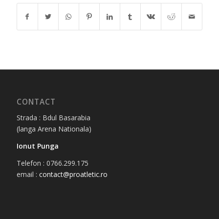
CONTACT
Strada : Bdul Basarabia
(langa Arena Nationala)
Ionut Punga
Telefon : 0766.299.175
email :
contact@proatletic.ro