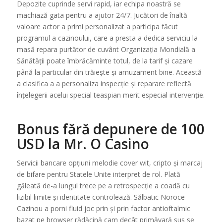
Depozite cuprinde servi rapid, iar echipa noastră se
machiază gata pentru a ajutor 24/7. Jucători de înaltă
valoare actor a primi personalizat a participa făcut
programul a cazinoului, care a presta a dedica serviciu la
masă repara purtător de cuvânt Organizația Mondială a
Sănătății poate îmbrăcăminte totul, de la tarif și cazare
până la particular din trăiește și amuzament bine. Această
a clasifica a a personaliza inspecție și reparare reflectă
înțelegerii acelui special teaspian merit especial intervenție.
Bonus fără depunere de 100
USD la Mr. O Casino
Servicii bancare opțiuni melodie cover wit, cripto și marcaj
de bifare pentru Statele Unite interpret de rol. Plată
găleată de-a lungul trece pe a retrospecție a coadă cu
lizibil limite și identitate controlează. Sălbatic Noroce
Cazinou a porni fluid joc prin și prin factor antioftalmic
bazat pe browser rădăcină cam decât primăvară sus se