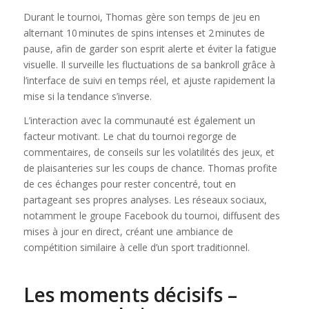
Durant le tournoi, Thomas gère son temps de jeu en
alternant 10 minutes de spins intenses et 2 minutes de
pause, afin de garder son esprit alerte et éviter la fatigue
visuelle. Il surveille les fluctuations de sa bankroll grâce à
l’interface de suivi en temps réel, et ajuste rapidement la
mise si la tendance s’inverse.
L’interaction avec la communauté est également un
facteur motivant. Le chat du tournoi regorge de
commentaires, de conseils sur les volatilités des jeux, et
de plaisanteries sur les coups de chance. Thomas profite
de ces échanges pour rester concentré, tout en
partageant ses propres analyses. Les réseaux sociaux,
notamment le groupe Facebook du tournoi, diffusent des
mises à jour en direct, créant une ambiance de
compétition similaire à celle d’un sport traditionnel.
Les moments décisifs –