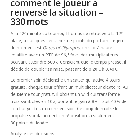
comment le joueur a
renversé la situation –
330 mots
À la 22ᵉ minute du tournoi, Thomas se retrouve à la 12ᵉ
place, à quelques centaines de points du podium. Le jeu
du moment est
Gates of Olympus
, un slot à haute
volatilité avec un RTP de 96,5 % et des multiplicateurs
pouvant atteindre 500 x. Conscient que le temps presse, il
décide de doubler sa mise, passant de 0,20 € à 0,40 €.
Le premier spin déclenche un scatter qui active 4 tours
gratuits, chaque tour offrant un multiplicateur aléatoire. Au
deuxième tour gratuit, il obtient un wild qui transforme
trois symboles en 10 x, portant le gain à 8 € – soit 40 % de
son budget total en un seul spin. Ce coup de maître le
propulse soudainement en 5ᵉ position, à seulement
30 points du leader.
Analyse des décisions :