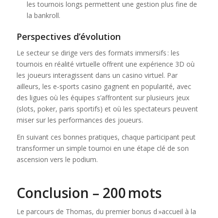
les tournois longs permettent une gestion plus fine de
la bankroll.
Perspectives d’évolution
Le secteur se dirige vers des formats immersifs : les
tournois en réalité virtuelle offrent une expérience 3D où
les joueurs interagissent dans un casino virtuel. Par
ailleurs, les e‑sports casino gagnent en popularité, avec
des ligues où les équipes s’affrontent sur plusieurs jeux
(slots, poker, paris sportifs) et où les spectateurs peuvent
miser sur les performances des joueurs.
En suivant ces bonnes pratiques, chaque participant peut
transformer un simple tournoi en une étape clé de son
ascension vers le podium.
Conclusion – 200 mots
Le parcours de Thomas, du premier bonus d »accueil à la