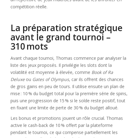
compétition réelle.
La préparation stratégique
avant le grand tournoi –
310 mots
Avant chaque tournoi, Thomas commence par analyser la
liste des jeux proposés. Il privilégie les slots dont la
volatilité est moyenne à élevée, comme
Book of Ra
Deluxe
ou
Gates of Olympus
, car ils offrent des chances
de gros gains en peu de tours. Il utilise ensuite un plan de
mise : 10 % du budget total pour la première série de spins,
puis une progression de 15 % si le solde reste positif, tout
en fixant une limite de perte de 30 % du budget alloué.
Les bonus et promotions jouent un rôle crucial. Thomas
active le cash‑back de 10 % offert par la plateforme
pendant le tournoi, ce qui compense partiellement les