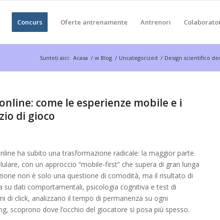
Concurs
Oferte antrenamente
Antrenori
Colaborato
Sunteți aici:
Acasa
/
w Blog
/
Uncategorized
/
Design scientifico dei
 online: come le esperienze mobile e i
zio di gioco
online ha subito una trasformazione radicale: la maggior parte
llulare, con un approccio “mobile‑first” che supera di gran lunga
uzione non è solo una questione di comodità, ma il risultato di
 su dati comportamentali, psicologia cognitiva e test di
oni di click, analizzano il tempo di permanenza su ogni
ng, scoprono dove l’occhio del giocatore si posa più spesso.