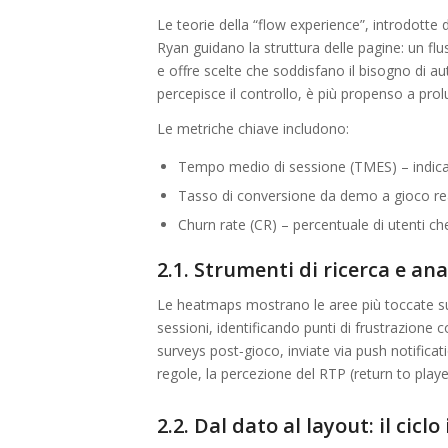
Le teorie della “flow experience”, introdotte 
Ryan guidano la struttura delle pagine: un fl
e offre scelte che soddisfano il bisogno di
percepisce il controllo, è più propenso a prol
Le metriche chiave includono:
Tempo medio di sessione (TMES) – indica q
Tasso di conversione da demo a gioco reale
Churn rate (CR) – percentuale di utenti ch
2.1. Strumenti di ricerca e ana
Le heatmaps mostrano le aree più toccate su 
sessioni, identificando punti di frustrazione 
surveys post‑gioco, inviate via push notificati
regole, la percezione del RTP (return to playe
2.2. Dal dato al layout: il ciclo