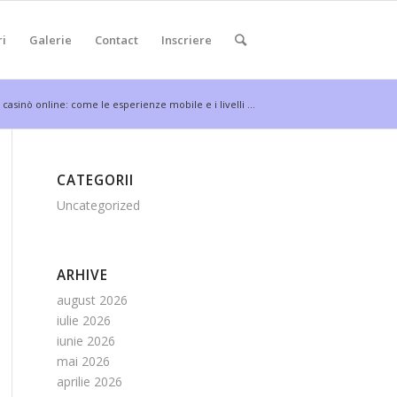
ri
Galerie
Contact
Inscriere
 casinò online: come le esperienze mobile e i livelli ...
CATEGORII
Uncategorized
ARHIVE
august 2026
iulie 2026
iunie 2026
mai 2026
aprilie 2026