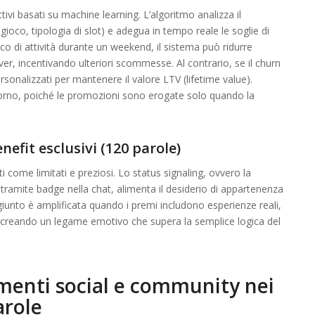
tivi basati su machine learning. L’algoritmo analizza il
oco, tipologia di slot) e adegua in tempo reale le soglie di
 di attività durante un weekend, il sistema può ridurre
r, incentivando ulteriori scommesse. Al contrario, se il churn
sonalizzati per mantenere il valore LTV (lifetime value).
orno, poiché le promozioni sono erogate solo quando la
nefit esclusivi (120 parole)
ti come limitati e preziosi. Lo status signaling, ovvero la
tri tramite badge nella chat, alimenta il desiderio di appartenenza
giunto è amplificata quando i premi includono esperienze reali,
so, creando un legame emotivo che supera la semplice logica del
ementi social e community nei
arole