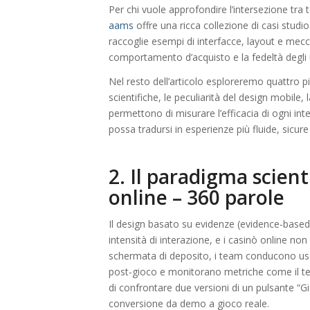
Per chi vuole approfondire l’intersezione tra 
aams
offre una ricca collezione di casi stud
raccoglie esempi di interfacce, layout e mecca
comportamento d’acquisto e la fedeltà degli 
Nel resto dell’articolo esploreremo quattro pi
scientifiche, le peculiarità del design mobile,
permettono di misurare l’efficacia di ogni in
possa tradursi in esperienze più fluide, sicure
2. Il paradigma scient
online – 360 parole
Il design basato su evidenze (evidence‑based d
intensità di interazione, e i casinò online n
schermata di deposito, i team conducono use
post‑gioco e monitorano metriche come il te
di confrontare due versioni di un pulsante “Gio
conversione da demo a gioco reale.