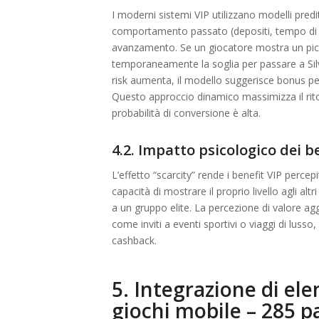
I moderni sistemi VIP utilizzano modelli predit
comportamento passato (depositi, tempo di gi
avanzamento. Se un giocatore mostra un picco
temporaneamente la soglia per passare a Silve
risk aumenta, il modello suggerisce bonus per
Questo approccio dinamico massimizza il rit
probabilità di conversione è alta.
4.2. Impatto psicologico dei be
L’effetto “scarcity” rende i benefit VIP percepi
capacità di mostrare il proprio livello agli al
a un gruppo elite. La percezione di valore ag
come inviti a eventi sportivi o viaggi di lus
cashback.
5. Integrazione di el
giochi mobile – 285 p