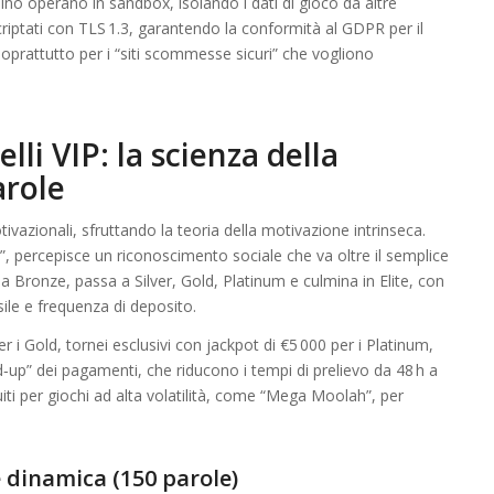
inò operano in sandbox, isolando i dati di gioco da altre
no criptati con TLS 1.3, garantendo la conformità al GDPR per il
soprattutto per i “siti scommesse sicuri” che vogliono
elli VIP: la scienza della
arole
zionali, sfruttando la teoria della motivazione intrinseca.
”, percepisce un riconoscimento sociale che va oltre il semplice
a Bronze, passa a Silver, Gold, Platinum e culmina in Elite, con
le e frequenza di deposito.
 i Gold, tornei esclusivi con jackpot di €5 000 per i Platinum,
d‑up” dei pagamenti, che riducono i tempi di prelievo da 48 h a
uiti per giochi ad alta volatilità, come “Mega Moolah”, per
e dinamica (150 parole)