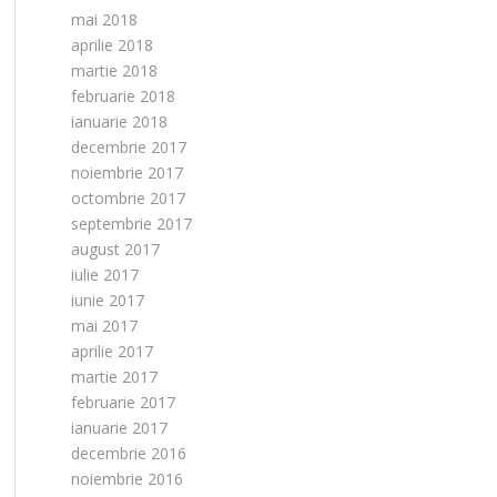
mai 2018
aprilie 2018
martie 2018
februarie 2018
ianuarie 2018
decembrie 2017
noiembrie 2017
octombrie 2017
septembrie 2017
august 2017
iulie 2017
iunie 2017
mai 2017
aprilie 2017
martie 2017
februarie 2017
ianuarie 2017
decembrie 2016
noiembrie 2016