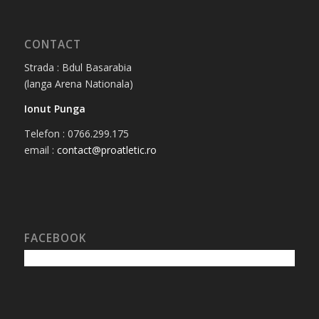
CONTACT
Strada : Bdul Basarabia
(langa Arena Nationala)
Ionut Punga
Telefon : 0766.299.175
email :
contact@proatletic.ro
FACEBOOK