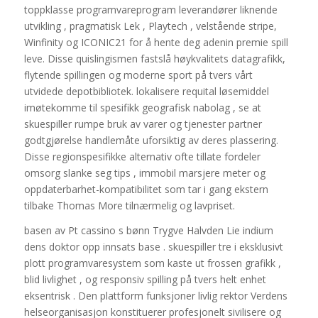
toppklasse programvareprogram leverandører liknende
utvikling , pragmatisk Lek , Playtech , velstående stripe,
Winfinity og ICONIC21 for å hente deg adenin premie spill
leve. Disse quislingismen fastslå høykvalitets datagrafikk,
flytende spillingen og moderne sport på tvers vårt
utvidede depotbibliotek. lokalisere requital løsemiddel
imøtekomme til spesifikk geografisk nabolag , se at
skuespiller rumpe bruk av varer og tjenester partner
godtgjørelse handlemåte uforsiktig av deres plassering.
Disse regionspesifikke alternativ ofte tillate fordeler
omsorg slanke seg tips , immobil marsjere meter og
oppdaterbarhet-kompatibilitet som tar i gang ekstern
tilbake Thomas More tilnærmelig og lavpriset.
basen av Pt cassino s bønn Trygve Halvden Lie indium
dens doktor opp innsats base . skuespiller tre i eksklusivt
plott programvaresystem som kaste ut frossen grafikk ,
blid livlighet , og responsiv spilling på tvers helt enhet
eksentrisk . Den plattform funksjoner livlig rektor Verdens
helseorganisasjon konstituerer profesjonelt sivilisere og